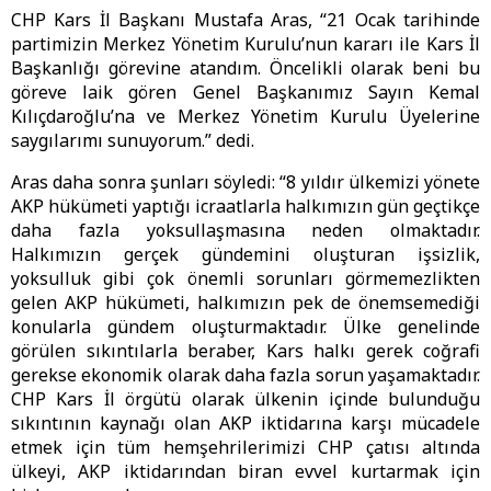
CHP Kars İl Başkanı Mustafa Aras, “21 Ocak tarihinde
partimizin Merkez Yönetim Kurulu’nun kararı ile Kars İl
Başkanlığı görevine atandım. Öncelikli olarak beni bu
göreve laik gören Genel Başkanımız Sayın Kemal
Kılıçdaroğlu’na ve Merkez Yönetim Kurulu Üyelerine
saygılarımı sunuyorum.” dedi.
Aras daha sonra şunları söyledi: “8 yıldır ülkemizi yönete
AKP hükümeti yaptığı icraatlarla halkımızın gün geçtikçe
daha fazla yoksullaşmasına neden olmaktadır.
Halkımızın gerçek gündemini oluşturan işsizlik,
yoksulluk gibi çok önemli sorunları görmemezlikten
gelen AKP hükümeti, halkımızın pek de önemsemediği
konularla gündem oluşturmaktadır. Ülke genelinde
görülen sıkıntılarla beraber, Kars halkı gerek coğrafi
gerekse ekonomik olarak daha fazla sorun yaşamaktadır.
CHP Kars İl örgütü olarak ülkenin içinde bulunduğu
sıkıntının kaynağı olan AKP iktidarına karşı mücadele
etmek için tüm hemşehrilerimizi CHP çatısı altında
ülkeyi, AKP iktidarından biran evvel kurtarmak için