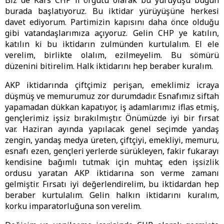
Biz de Kars CHP il örgütü olarak bu yürüyüşü bugün
burada başlatıyoruz. Bu iktidar yürüyüşüne herkesi
davet ediyorum. Partimizin kapısını daha önce olduğu
gibi vatandaşlarımıza açıyoruz. Gelin CHP ye katılın,
katılın ki bu iktidarın zulmünden kurtulalım. El ele
verelim, birlikte olalım, ezilmeyelim. Bu sömürü
düzenini bitirelim. Halk iktidarını hep beraber kuralım.
AKP iktidarında çiftçimiz perişan, emeklimiz icraya
düşmüş ve memurumuz zor durumdadır. Esnafımız siftah
yapamadan dükkan kapatıyor, iş adamlarımız iflas etmiş,
gençlerimiz işsiz bırakılmıştır. Önümüzde iyi bir fırsat
var. Haziran ayında yapılacak genel seçimde yandaş
zengin, yandaş medya üreten, çiftçiyi, emekliyi, memuru,
esnafı ezen, gençleri yerlerde sürükleyen, fakir fukarayı
kendisine bağımlı tutmak için muhtaç eden işsizlik
ordusu yaratan AKP iktidarına son verme zamanı
gelmiştir. Fırsatı iyi değerlendirelim, bu iktidardan hep
beraber kurtulalım. Gelin halkın iktidarını kuralım,
korku imparatorluğuna son verelim.