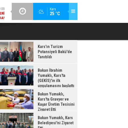
DA!
GÜNCEL / 18:37
Kars
:38
25 °C
BAKAN İBRAHIM YUMAKLI, KARS'TA (GEKİS)'IN ILK
BA
LDI
UYGULAMASINI BAŞLATTI
Kars'ın Turizm
Potansiyeli Bakü'de
Tanıtıldı
Bakan İbrahim
Yumaklı, Kars'ta
(GEKİS)'in ilk
uygulamasını başlattı
Bakan Yumaklı,
Kars'ta Gravyer ve
Kaşar Üretim Tesisini
Ziyaret Etti
Bakan Yumaklı, Kars
Belediyesi'ni Ziyaret