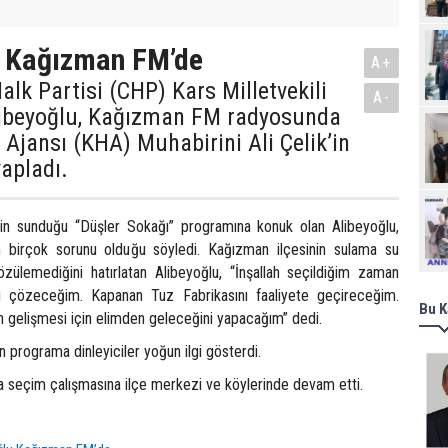
u Kağızman FM’de
A+
lk Partisi (CHP) Kars Milletvekili
A-
libeyoğlu, Kağızman FM radyosunda
Ajansı (KHA) Muhabirini Ali Çelik’in
vapladı.
Ziy
’in sunduğu “Düşler Sokağı” programına konuk olan Alibeyoğlu,
 birçok sorunu olduğu söyledi. Kağızman ilçesinin sulama su
özülemediğini hatırlatan Alibeyoğlu, “İnşallah seçildiğim zaman
ıyı çözeceğim. Kapanan Tuz Fabrikasını faaliyete geçireceğim.
Bu K
n gelişmesi için elimden geleceğini yapacağım” dedi.
n programa dinleyiciler yoğun ilgi gösterdi.
a seçim çalışmasına ilçe merkezi ve köylerinde devam etti.