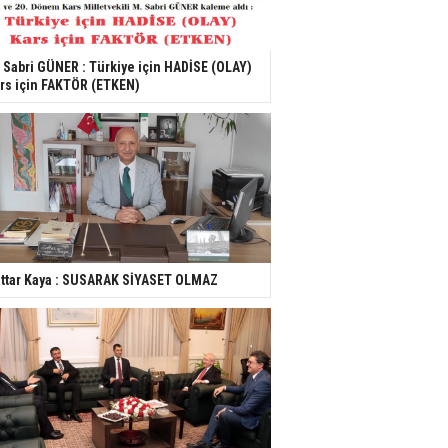
 Sabri GÜNER : Türkiye için HADİSE (OLAY)
rs için FAKTÖR (ETKEN)
ttar Kaya : SUSARAK SİYASET OLMAZ