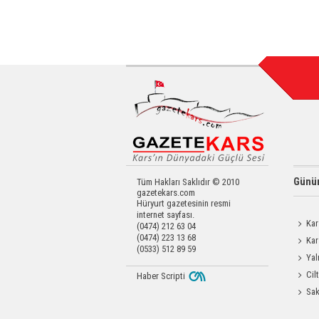
Günün
Tüm Hakları Saklıdır © 2010
gazetekars.com
Hüryurt gazetesinin resmi
internet sayfası.
Kar
(0474) 212 63 04
(0474) 223 13 68
Kar
(0533) 512 89 59
Yatırıld
Yal
Cil
Haber Scripti
Enjeks
Sak
Odası 