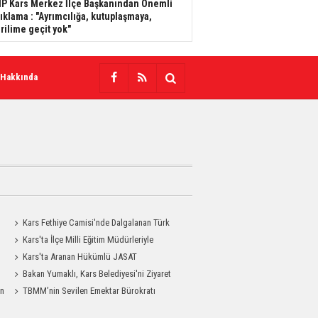
P Kars Merkez İlçe Başkanından Önemli
ıklama : "Ayrımcılığa, kutuplaşmaya,
rilime geçit yok"
 Hakkında
Kars Fethiye Camisi'nde Dalgalanan Türk
Bayrağı Görenlerin Beğenisini Topladı
Kars'ta İlçe Milli Eğitim Müdürleriyle
Değerlendirme Toplantısı
Kars'ta Aranan Hükümlü JASAT
Operasyonuyla Yakalandı
Bakan Yumaklı, Kars Belediyesi'ni Ziyaret
an
Etti
TBMM’nin Sevilen Emektar Bürokratı
Durdağı Yıldırım’ın Acı Günü