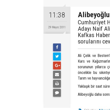
Alibeyoğl
11:38
Cumhuriyet Ha
Adayı Naif A
29 Mayıs 2011
Kafkas Haber 
sorularını ce
Ali Çelik ve Bestem
Kars ve Kağızman’ın
sorununun yıllarca ç
öncelikle bu sıkınt
Tarım ve hayvancılığı
Yaklaşık bir saat süre
Alibeyoğlu daha sonr