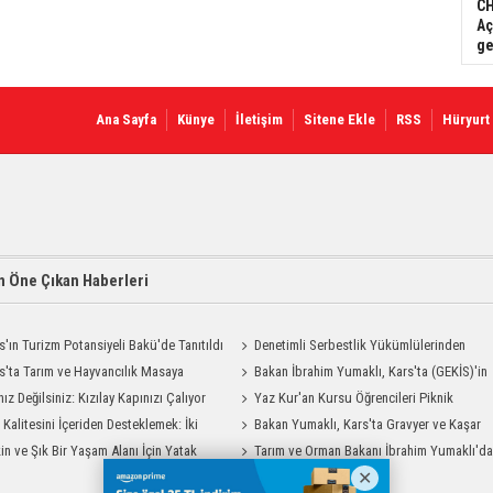
CH
Aç
ge
Ana Sayfa
Künye
İletişim
Sitene Ekle
RSS
Hüryurt
 Öne Çıkan Haberleri
s'ın Turizm Potansiyeli Bakü'de Tanıtıldı
Denetimli Serbestlik Yükümlülerinden
s'ta Tarım ve Hayvancılık Masaya
Okula Temizlik Desteği
Bakan İbrahim Yumaklı, Kars'ta (GEKİS)'in
ı
nız Değilsiniz: Kızılay Kapınızı Çalıyor
ilk uygulamasını başlattı
Yaz Kur'an Kursu Öğrencileri Piknik
t Kalitesini İçeriden Desteklemek: İki
Coşkusu Yaşadı
Bakan Yumaklı, Kars'ta Gravyer ve Kaşar
iyon Uygulamasının Karşılaştırması
in ve Şık Bir Yaşam Alanı İçin Yatak
Üretim Tesisini Ziyaret Etti
Tarım ve Orman Bakanı İbrahim Yumaklı'd
Modelleri Savenis.com’da!
Kars Valiliği'ne Ziyaret