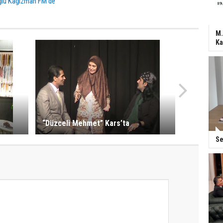
ğlu Kağızman FM’de
M.
Ka
“Düzceli Mehmet” Kars’ta
Se