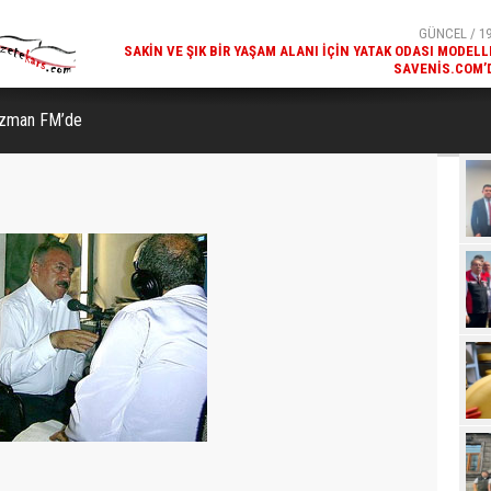
SAVENIS.COM’
GÜNCEL / 18
KARS'IN TURIZM POTANSIYELI BAKÜ'DE TANITI
ızman FM’de