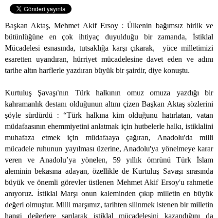
Başkan Aktaş, Mehmet Akif Ersoy : Ülkenin bağımsız birlik ve
bütünlüğüne en çok ihtiyaç duyulduğu bir zamanda,
İstiklal
Mücadelesi esnasında, tutsaklığa karşı çıkarak,
yüce milletimizi
esaretten uyandıran, hürriyet mücadelesine davet eden ve adını
tarihe altın harflerle yazdıran büyük bir şairdir, diye konuştu.
Kurtuluş Şavaşı'nın Türk halkının omuz omuza yazdığı bir
kahramanlık destanı olduğunun altını çizen Başkan Aktaş sözlerini
şöyle sürdürdü : “Türk halkına kim olduğunu hatırlatan, vatan
müdafaasının ehemmiyetini anlatmak için hutbelerle halkı, istiklalini
muhafaza etmek için müdafaaya çağıran, Anadolu'da milli
mücadele ruhunun yayılması üzerine, Anadolu'ya yönelmeye karar
veren ve Anadolu’ya yönelen, 59 yıllık ömrünü Türk İslam
aleminin bekasına adayan, özellikle de Kurtuluş Savaşı sırasında
büyük ve önemli görevler üstlenen Mehmet Akif Ersoy'u rahmetle
anıyoruz. İstiklal Marşı onun kaleminden çıkıp milletin en büyük
değeri olmuştur. Milli marşımız, tarihten silinmek istenen bir milletin
hangi değerlere sarılarak istiklal mücadelesini kazandığını da