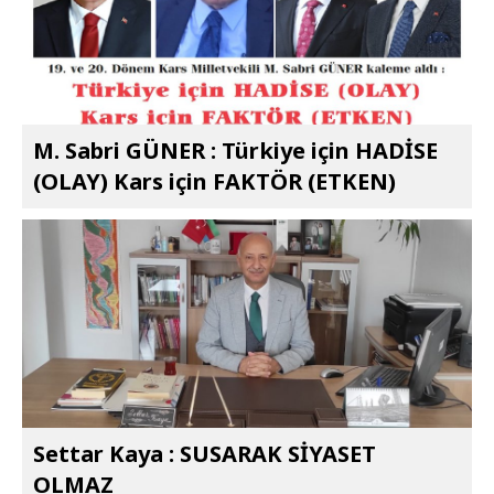
M. Sabri GÜNER : Türkiye için HADİSE
(OLAY) Kars için FAKTÖR (ETKEN)
Settar Kaya : SUSARAK SİYASET
OLMAZ