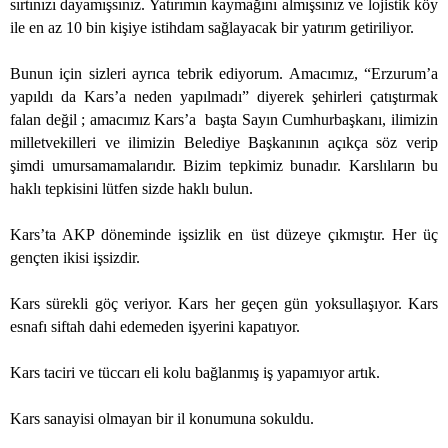
sırtınızı dayamışsınız. Yatırımın kaymağını almışsınız ve lojistik köy
ile en az 10 bin kişiye istihdam sağlayacak bir yatırım getiriliyor.
Bunun için sizleri ayrıca tebrik ediyorum. Amacımız, “Erzurum’a
yapıldı da Kars’a neden yapılmadı” diyerek şehirleri çatıştırmak
falan değil ; amacımız Kars’a
başta Sayın Cumhurbaşkanı, ilimizin
milletvekilleri ve ilimizin Belediye Başkanının açıkça söz verip
şimdi umursamamalarıdır. Bizim tepkimiz bunadır. Karslıların bu
haklı tepkisini lütfen sizde haklı bulun.
Kars’ta AKP döneminde işsizlik en üst düzeye çıkmıştır. Her üç
gençten ikisi işsizdir.
Kars sürekli göç veriyor. Kars her geçen gün yoksullaşıyor. Kars
esnafı siftah dahi edemeden işyerini kapatıyor.
Kars taciri ve tüccarı eli kolu bağlanmış iş yapamıyor artık.
Kars sanayisi olmayan bir il konumuna sokuldu.