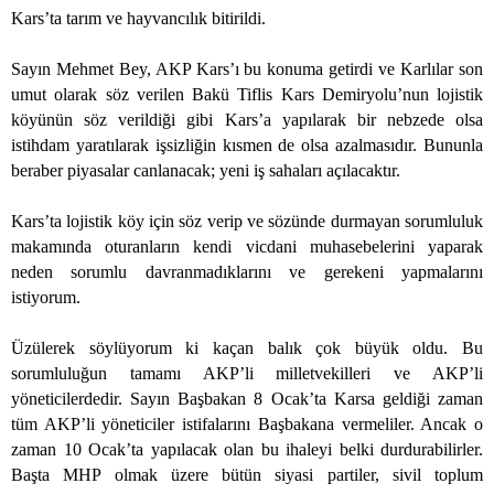
Kars’ta tarım ve hayvancılık bitirildi.
Sayın Mehmet Bey, AKP Kars’ı bu konuma getirdi ve Karlılar son
umut olarak söz verilen Bakü Tiflis Kars Demiryolu’nun lojistik
köyünün söz verildiği gibi Kars’a yapılarak bir nebzede olsa
istihdam yaratılarak işsizliğin kısmen de olsa azalmasıdır. Bununla
beraber piyasalar canlanacak; yeni iş sahaları açılacaktır.
Kars’ta lojistik köy için söz verip ve sözünde durmayan sorumluluk
makamında oturanların kendi vicdani muhasebelerini yaparak
neden sorumlu davranmadıklarını ve gerekeni yapmalarını
istiyorum.
Üzülerek söylüyorum ki kaçan balık çok büyük oldu. Bu
sorumluluğun tamamı AKP’li milletvekilleri ve AKP’li
yöneticilerdedir. Sayın Başbakan 8 Ocak’ta Karsa geldiği zaman
tüm AKP’li yöneticiler istifalarını Başbakana vermeliler. Ancak o
zaman 10 Ocak’ta yapılacak olan bu ihaleyi belki durdurabilirler.
Başta MHP olmak üzere bütün siyasi partiler, sivil toplum