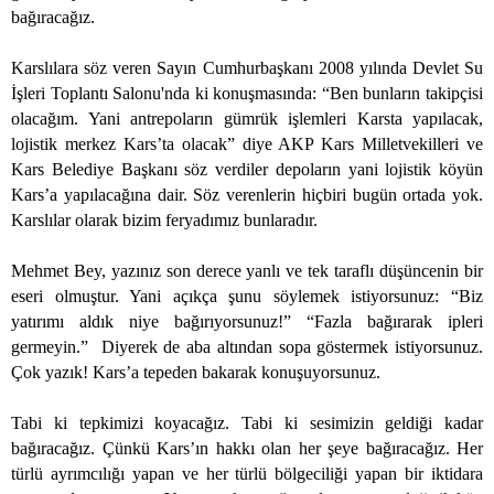
bağıracağız.
Karslılara söz veren Sayın Cumhurbaşkanı 2008 yılında Devlet Su
İşleri Toplantı Salonu'nda ki konuşmasında: “Ben bunların takipçisi
olacağım. Yani antrepoların gümrük işlemleri Karsta yapılacak,
lojistik merkez Kars’ta olacak” diye AKP Kars Milletvekilleri ve
Kars Belediye Başkanı söz verdiler depoların yani lojistik köyün
Kars’a yapılacağına dair. Söz verenlerin hiçbiri bugün ortada yok.
Karslılar olarak bizim feryadımız bunlaradır.
Mehmet Bey, yazınız son derece yanlı ve tek taraflı düşüncenin bir
eseri olmuştur. Yani açıkça şunu söylemek istiyorsunuz: “Biz
yatırımı aldık niye bağırıyorsunuz!” “Fazla bağırarak ipleri
germeyin.”
Diyerek de aba altından sopa göstermek istiyorsunuz.
Çok yazık! Kars’a tepeden bakarak konuşuyorsunuz.
Tabi ki tepkimizi koyacağız. Tabi ki sesimizin geldiği kadar
bağıracağız. Çünkü Kars’ın hakkı olan her şeye bağıracağız. Her
türlü ayrımcılığı yapan ve her türlü bölgeciliği yapan bir iktidara