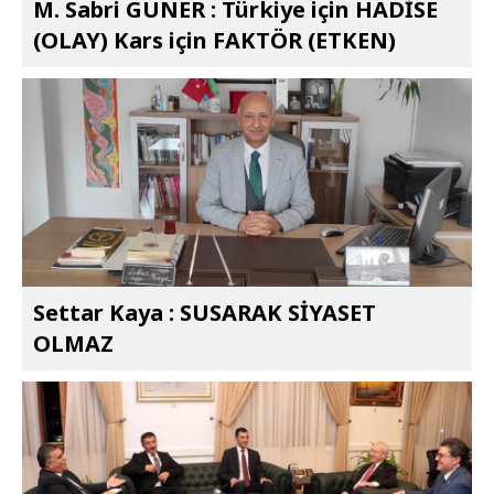
M. Sabri GÜNER : Türkiye için HADİSE
(OLAY) Kars için FAKTÖR (ETKEN)
Settar Kaya : SUSARAK SİYASET
OLMAZ