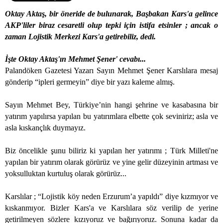
Oktay Aktaş, bir öneride de bulunarak, Başbakan Kars'a gelince
AKP'liler biraz cesaretli olup tepki için istifa etsinler ; ancak o
zaman Lojistik Merkezi Kars'a getirebiliz, dedi.
İşte Oktay Aktaş'ın Mehmet Şener' cevabı...
Palandöken Gazetesi Yazarı Sayın Mehmet Şener Karslılara mesaj
gönderip “ipleri germeyin” diye bir yazı kaleme almış.
Sayın Mehmet Bey, Türkiye’nin hangi şehrine ve kasabasına bir
yatırım yapılırsa yapılan bu yatırımlara elbette çok seviniriz; asla ve
asla kıskançlık duymayız.
Biz öncelikle şunu biliriz ki yapılan her yatırımı ; Türk Milleti'ne
yapılan bir yatırım olarak görürüz ve yine gelir düzeyinin artması ve
yoksulluktan kurtuluş olarak görürüz...
Karslılar ; “Lojistik köy neden Erzurum’a yapıldı” diye kızmıyor ve
kıskanmıyor. Bizler Kars'a ve Karslılara söz verilip de yerine
getirilmeyen sözlere kızıyoruz ve bağırıyoruz. Sonuna kadar da