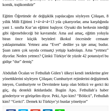
komik, trajikomiktir”
Eğitim Öğretimde de değişiklik yapılacağını söyleyen Çölaşan, 8
yıllık Milli Eğitimi 1+4+4+4=13 yıla çıkarıyorlar, ama karşılığında
yani 1. sınıfta Kur’an eğitimi başlıyor. Oysaki din herkesin istediği
gibi öğrenebileceği bir kavramdır. Ama asıl amaç, eğitim yoluyla
biran önce küçük beyinleri ilkokul öncesinde cemaate
yaklaştırmaktır. Yetmez ama “Evet” dediler ya işte amaç budur.
Şuan zaten çok sayıda cemaatçi yetişip kadrolaştı. Ama “yetmez”
diyorlar. Neden yetmez? Çünkü Türkiye’de yüzde 42 potansiyel bu
gidişe “dur” demiş”
Abdullah Öcalan ve Fethullah Gülen’i ülkeyi kendi isteklerine göre
yönettiklerini söyleyen Çölaşan; Cumhuriyet rejimlerini değiştirmek
isteyen, Cumhuriyete ve Devrimlere karşı olan bölücü ve gerici iki
güç, dış destekli iktidardadır. Bugün Apo, Fethullah’a haber
gönderiyor ve görüşelim diyor. Peki, Apo kim? “Bölücü”, Fethullah
kim? “Gerici”. Demek ki Türkiye’yi bunlar yönetiyor”