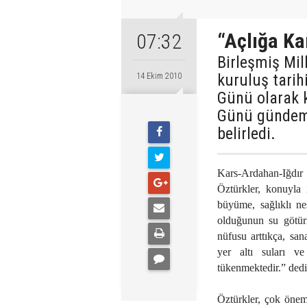
“Açlığa Ka
07:32
Birleşmiş Mil
kuruluş tarih
14 Ekim 2010
Günü olarak 
Günü gündemin
belirledi.
Kars-Ardahan-Iğdır
Öztürkler, konuyla i
büyüme, sağlıklı nes
olduğunun su götür
nüfusu arttıkça, san
yer altı suları v
tükenmektedir.” dedi
Öztürkler, çok öne