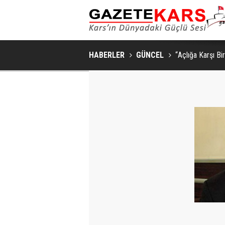
GÜNCEL / 17:08
PORSEVERLERI BIR ARAYA GETIRDI
GSB SPOR OKULLARI'NDA FUTBOL ANTREN
HABERLER
GÜNCEL
“Açlığa Karşı Bi