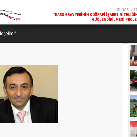
GÜNCEL / 17:08
GÜNCEL / 17
MANLARI SÜRÜYOR
"KARS GRAVYERININ COĞRAFI İŞARET NITELIĞI
GÜÇLENDIRILMESI PROJE
rleşelim!”