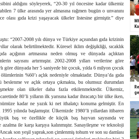
sibini aldığını söyleyerek, “20-30 yıl öncesine kadar ülkemiz
abilen 7 ülke arasında yer almasına rağmen bugün o unvanını
rce olası gıda krizi yaşayacak ülkeler listesine girmiştir.” diye
MH
Ka
uştu: “2007-2008 yılı dünya ve Türkiye açısından gıda krizinin
ıllar olarak belirtilmektedir. Küresel iklim değişikliği, sıcaklık
 gıda açığının artmasına neden olmuş ve dünyada açlıktan
erin sayısını artırmıştır. 2002-2008 yılları verilerine göre
ı göre dünyada her 5 saniyede bir çocuk, yılda 6 milyon çocuk
ölümlerinin %60’ı açlık nedeniyle olmaktadır. Dünya’da gıda
tü beslenme ve açlık ortaya çıkmakta, bu olumsuz durumdan
Re
şmekte olan ülkeler daha fazla etkilenmektedir. Ülkemiz,
ge
caretinde 80’li yılların ilk yarısına kadar ihracatçı bir ülke iken,
ünümüze kadar ne yazık ki net ithalatçı konuma gelmiştir. En
ı 1995 yılında başlamıştır. Ülkemizde 1980’li yıllardan itibaren
yük baş ve özellikle de küçük baş hayvan sayısında ve
 azalma ile karşı karşıya kalınmıştır. Sanayileşme ve teknoloji
 Ancak son yeşil yaprak,son çimlenmiş tohum ve son su damlası