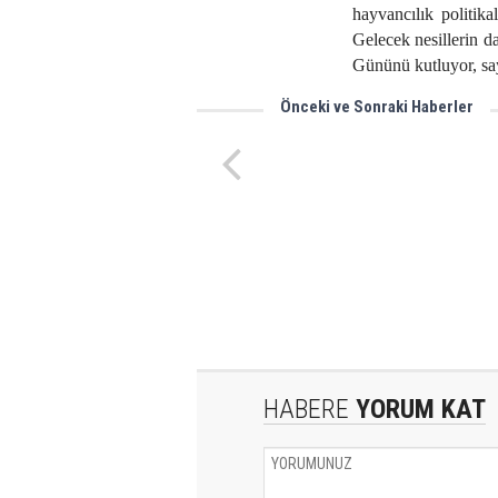
hayvancılık politikal
Gelecek nesillerin d
Gününü kutluyor, sa
Önceki ve Sonraki Haberler
Tarım Açık Cezaevi kuruluyor
HABERE
YORUM KAT