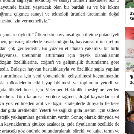
a konfor sağlayan teknoloji ve sanayi ürünleri makineler bizi 3
ayetinde bizleri yaşatacak olan bir bardak su ve bir lokma
GS
uğruna çılgınca sanayi ve teknoloji ürünleri üretiminin doğal
Sü
mesine izin vermemeliyiz.”
a şunları söyledi: “Ülkemizin hayvansal gıda üretme potansiyeli
men, gelişmiş ülkelerle kıyaslandığında, hayvansal ürün üretimi
an çok gerilerdedir. Bu yüzden et ithalatı yakamızı bir türlü
ayvansal üretiminin artırılması için teşvik olanaklarının
özgün özelliklerine, coğrafi ve gelişmişlik durumlarına göre
edir. Bulaşıcı hayvan hastalıklarıyla ve özellikle şapla yapılan
 artırılması için yeni yöntemlerin geliştirilmesi kaçınılmazdır.
"K
yla mücadelenin etkili yapılabilmesi ve toplumun yeterli ve
Gü
gıda tüketebilmesi için Veteriner Hekimlik mesleğine verilen
lmalıdır. Tüm karamsar verilere rağmen, doğal kaynaklar israf
ca yok edilmeden adil ve doğru stratejilerle dünyada herkese
dar gıda üretilebilir. Yeterli ve sağlıklı gıda üretimi için sadece
ratejik yaklaşımlara gereksinim vardır. Sonuç olarak dünyada ve
 kaynaklarının gittikçe azalacağı, gıda fiyatlarının özellikle de
kçe artacağı göz önünde bulundurularak, sürekli ve kalıcı tarım ve