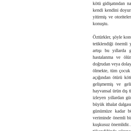
kötü gidişatından na
kendi kendini doyur
yitirmiş ve otoritele
konuştu.
Öztürkler, şöyle kon
tetiklendiği önemli y
artışı bu yıllarda
hastalanma ve ölüml
doğrudan veya dolayl
ölmekte, tüm çocuk 
açığından ötürü kö
gelişmemiş ve geli
hayvansal ürün dış ti
izleyen yıllardan g
büyük ithalat dalgas
günümüze kadar bü
veriminde önemli bir
kuşkusuz önemlidir.