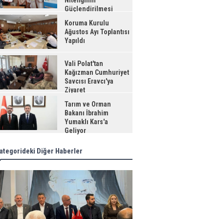
Niteliğinin
Güçlendirilmesi
jesi"
Koruma Kurulu
Ağustos Ayı Toplantısı
Yapıldı
Vali Polat'tan
Kağızman Cumhuriyet
Savcısı Eravcı'ya
Ziyaret
Tarım ve Orman
Bakanı İbrahim
Yumaklı Kars'a
Geliyor
ategorideki Diğer Haberler