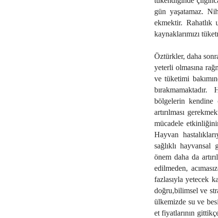
tükendiğinde çılgınc
gün yaşatamaz. Nih
ekmektir. Rahatlık 
kaynaklarımızı tüket
Öztürkler, daha sonr
yeterli olmasına rağ
ve tüketimi bakımınd
bırakmamaktadır. H
bölgelerin kendine 
artırılması gerekmekt
mücadele etkinliğinin
Hayvan hastalıkları
sağlıklı hayvansal 
önem daha da artırı
edilmeden, acımasız
fazlasıyla yetecek ka
doğru,bilimsel ve st
ülkemizde su ve besin
et fiyatlarının gitti