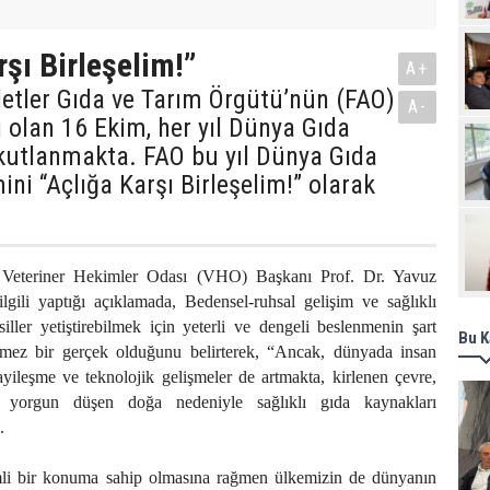
Pro
rşı Birleşelim!”
A+
letler Gıda ve Tarım Örgütü’nün (FAO)
A-
i olan 16 Ekim, her yıl Dünya Gıda
kutlanmakta. FAO bu yıl Dünya Gıda
i “Açlığa Karşı Birleşelim!” olarak
 Veteriner Hekimler Odası (VHO) Başkanı Prof. Dr. Yavuz
lgili yaptığı açıklamada, Bedensel-ruhsal gelişim ve sağlıklı
iller yetiştirebilmek için yeterli ve dengeli beslenmenin şart
Bu K
mez bir gerçek olduğunu belirterek, “Ancak, dünyada insan
ayileşme ve teknolojik gelişmeler de artmakta, kirlenen çevre,
e yorgun düşen doğa nedeniyle sağlıklı gıda kaynakları
.
mli bir konuma sahip olmasına rağmen ülkemizin de dünyanın