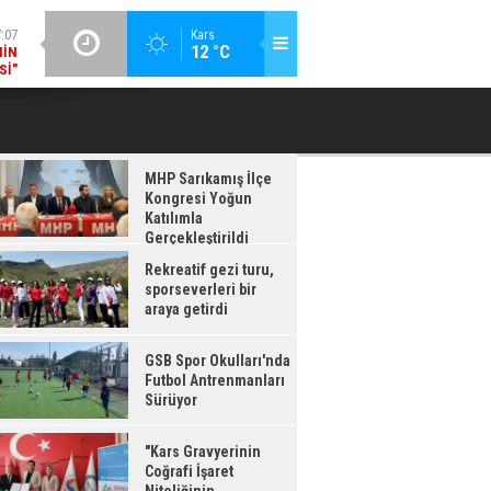
:07
GÜNCEL / 17:06
Kars
12 °C
NIN
KORUMA KURULU AĞUSTOS AYI TOPLANTISI YAPILDI
VALI POLA
SI"
MHP Sarıkamış İlçe
Kongresi Yoğun
Katılımla
Gerçekleştirildi
Rekreatif gezi turu,
sporseverleri bir
araya getirdi
GSB Spor Okulları'nda
Futbol Antrenmanları
Sürüyor
"Kars Gravyerinin
Coğrafi İşaret