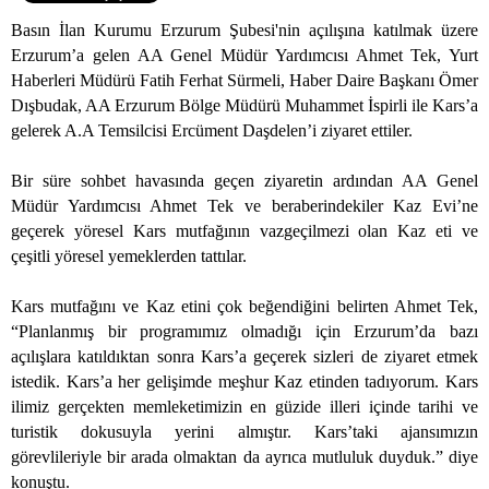
Basın İlan Kurumu Erzurum Şubesi'nin açılışına katılmak üzere
Erzurum’a gelen AA Genel Müdür Yardımcısı Ahmet Tek, Yurt
Haberleri Müdürü Fatih Ferhat Sürmeli, Haber Daire Başkanı Ömer
Dışbudak, AA Erzurum Bölge Müdürü Muhammet İspirli ile Kars’a
gelerek A.A Temsilcisi Ercüment Daşdelen’i ziyaret ettiler.
Bir süre sohbet havasında geçen ziyaretin ardından AA Genel
Müdür Yardımcısı Ahmet Tek ve beraberindekiler Kaz Evi’ne
geçerek yöresel Kars mutfağının vazgeçilmezi olan Kaz eti ve
çeşitli yöresel yemeklerden tattılar.
Kars mutfağını ve Kaz etini çok beğendiğini belirten Ahmet Tek,
“Planlanmış bir programımız olmadığı için Erzurum’da bazı
açılışlara katıldıktan sonra Kars’a geçerek sizleri de ziyaret etmek
istedik. Kars’a her gelişimde meşhur Kaz etinden tadıyorum. Kars
ilimiz gerçekten memleketimizin en güzide illeri içinde tarihi ve
turistik dokusuyla yerini almıştır. Kars’taki ajansımızın
görevlileriyle bir arada olmaktan da ayrıca mutluluk duyduk.” diye
konuştu.