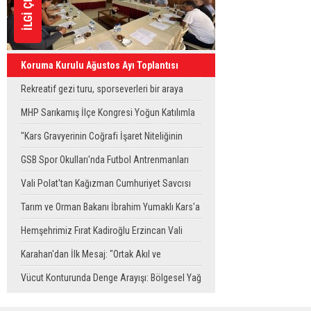
Koruma Kurulu Ağustos Ayı Toplantısı
Yapıldı
Rekreatif gezi turu, sporseverleri bir araya
getirdi
MHP Sarıkamış İlçe Kongresi Yoğun Katılımla
Gerçekleştirildi
"Kars Gravyerinin Coğrafi İşaret Niteliğinin
Güçlendirilmesi Projesi"
GSB Spor Okulları'nda Futbol Antrenmanları
Sürüyor
Vali Polat'tan Kağızman Cumhuriyet Savcısı
Eravcı'ya Ziyaret
Tarım ve Orman Bakanı İbrahim Yumaklı Kars'a
Geliyor
Hemşehrimiz Fırat Kadiroğlu Erzincan Vali
Yardımcılığına Atandı
Karahan'dan İlk Mesaj: "Ortak Akıl ve
Dayanışmayla Çalışacağız"
Vücut Konturunda Denge Arayışı: Bölgesel Yağ
Alma Sürecinin Tüm Aşamaları