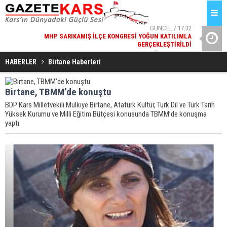
/ 17:32
GÜNCEL / 17:08
ILIMLA
REKREATIF GEZI TURU, SPORSEVERLERI BIR ARAYA GETIRDI
GSB 
IRILDI
HABERLER
Birtane Haberleri
Birtane, TBMM’de konuştu
BDP Kars Milletvekili Mülkiye Birtane, Atatürk Kültür, Türk Dil ve Türk Tarih
Yüksek Kurumu ve Milli Eğitim Bütçesi konusunda TBMM’de konuşma
yaptı.