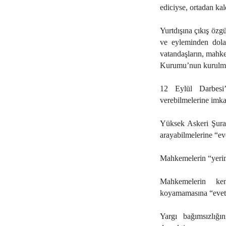
ediciyse, ortadan ka
Yurtdışına çıkış özgü
ve eyleminden dola
vatandaşların, mahkem
Kurumu’nun kurulma
12 Eylül Darbesi’
verebilmelerine imka
Yüksek Askeri Şura 
arayabilmelerine “ev
Mahkemelerin “yerin
Mahkemelerin ken
koyamamasına “evet
Yargı bağımsızlığı