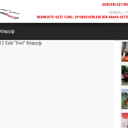
GÜNCEL / 17:32
GÜNCEL / 17
 YOĞUN KATILIMLA
REKREATIF GEZI TURU, SPORSEVERLERI BIR ARAYA GETI
GERÇEKLEŞTIRILDI
Kitapçığı