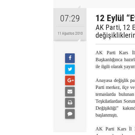
12 Eylül “E
07:29
AK Parti, 12 
değişiklikleri
11 Ağustos 2010
AK Parti Kars İl
Başkanlığınca hazır
ile ilgili olarak yay
Anayasa değişlik pak
Parti merkez, ilçe ve
temaslarda buluna
Teşkilatlardan Soru
Değişikliği” kakın
başlanmıştı.
AK Parti Kars İl 