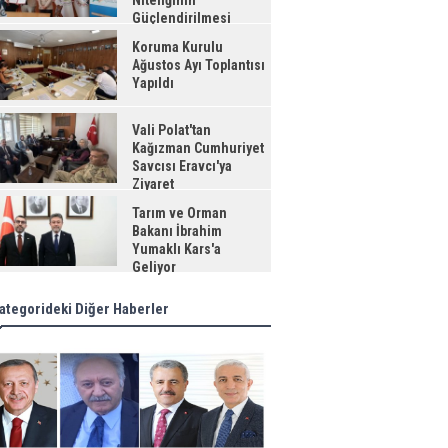
Niteliğinin
Güçlendirilmesi
jesi"
Koruma Kurulu
Ağustos Ayı Toplantısı
Yapıldı
Vali Polat'tan
Kağızman Cumhuriyet
Savcısı Eravcı'ya
Ziyaret
Tarım ve Orman
Bakanı İbrahim
Yumaklı Kars'a
Geliyor
ategorideki Diğer Haberler