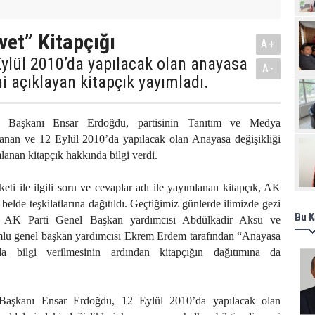
Pro
vet” Kitapçığı
A+
Eylül 2010’da yapılacak olan anayasa
A-
ni açıklayan kitapçık yayımladı.
 Başkanı Ensar Erdoğdu, partisinin Tanıtım ve Medya
lanan ve 12 Eylül 2010’da yapılacak olan Anayasa değişikliği
ımlanan kitapçık hakkında bilgi verdi.
eti ile ilgili soru ve cevaplar adı ile yayımlanan kitapçık, AK
 belde teşkilatlarına dağıtıldı. Geçtiğimiz günlerde ilimizde gezi
Bu K
n AK Parti Genel Başkan yardımcısı Abdülkadir Aksu ve
mlu genel başkan yardımcısı Ekrem Erdem tarafından “Anayasa
da bilgi verilmesinin ardından kitapçığın dağıtımına da
Başkanı Ensar Erdoğdu, 12 Eylül 2010’da yapılacak olan