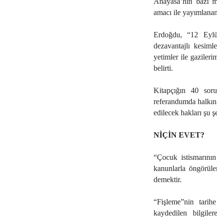
Anayasa’nın bazı ma
amacı ile yayımlanan
Erdoğdu, “12 Eylül
dezavantajlı kesimle
yetimler ile gaziler
belirti.
Kitapçığın 40 sor
referandumda halkın
edilecek hakları şu şe
NİÇİN EVET?
“Çocuk istismarının
kanunlarla öngörülen
demektir.
“Fişleme”nin tarihe
kaydedilen bilgiler