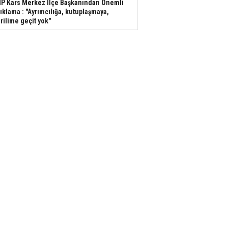
P Kars Merkez İlçe Başkanından Önemli
ıklama : "Ayrımcılığa, kutuplaşmaya,
rilime geçit yok"