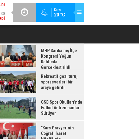
:08
GÜNCEL / 17:08
Kars
20 °C
RDI
GSB SPOR OKULLARI'NDA FUTBOL ANTRENMANLARI SÜRÜYOR
MHP Sarıkamış İlçe
Kongresi Yoğun
Katılımla
Gerçekleştirildi
Rekreatif gezi turu,
sporseverleri bir
araya getirdi
GSB Spor Okulları'nda
Futbol Antrenmanları
Sürüyor
"Kars Gravyerinin
Coğrafi İşaret