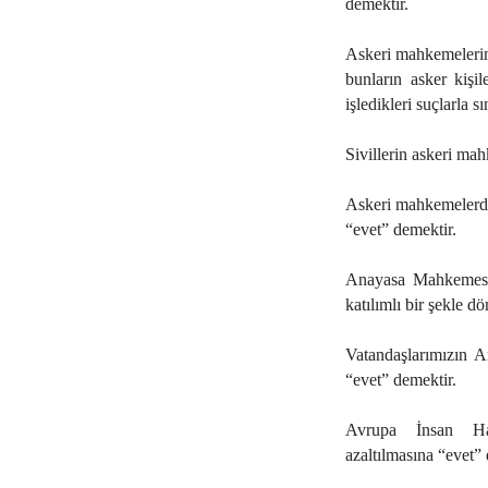
demektir.
Askeri mahkemelerin g
bunların asker kişil
işledikleri suçlarla s
Sivillerin askeri ma
Askeri mahkemelerde
“evet” demektir.
Anayasa Mahkemesi’n
katılımlı bir şekle 
Vatandaşlarımızın 
“evet” demektir.
Avrupa İnsan Hak
azaltılmasına “evet” 