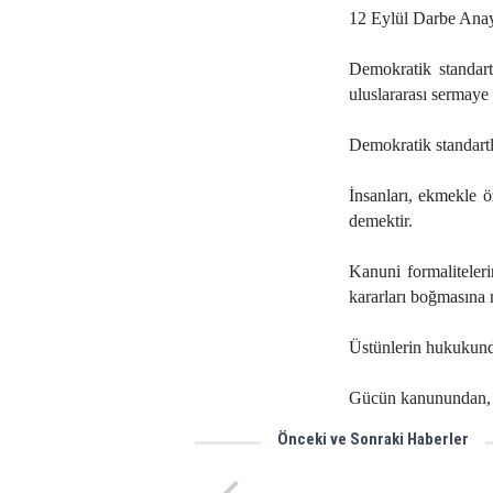
12 Eylül Darbe Anay
Demokratik standart
uluslararası sermaye 
Demokratik standartl
İnsanları, ekmekle ö
demektir.
Kanuni formaliteleri
kararları boğmasına
Üstünlerin hukukund
Gücün kanunundan, 
Önceki ve Sonraki Haberler
Gülsüm Tatar'ın hedefi Londra