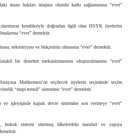
daki insan hakları imajına olumlu katkı sağlamasına “evet”
larımızın kendileriyle doğrudan ilgili olan HSYK üyelerini
lmalarına “evet” demektir.
nası, sekreteryası ve bütçesinin olmasına “evet” demektir.
takil bir denetim mekanizmasının oluşturulmasına “evet”
Anayasa Mahkemesi’ne seçilecek üyelerin seçiminde seçim
yönelik “nispi temsil” sistemine “evet” demektir.
ve işleyişinde kapalı devre sistemine son vermeye “evet”
, hukuk sistemi oturmuş ülkelerdeki standart ve yapıya
demektir.