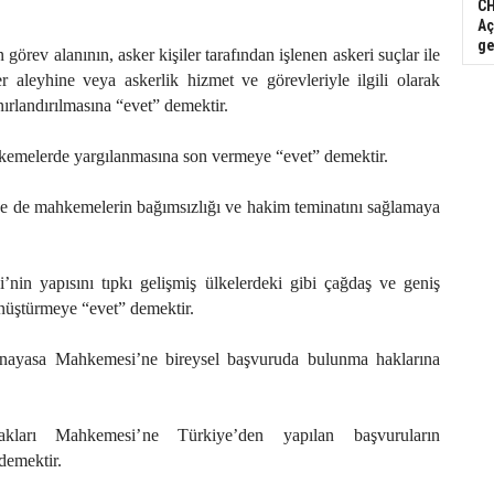
CH
Aç
ge
örev alanının, asker kişiler tarafından işlenen askeri suçlar ile
er aleyhine veya askerlik hizmet ve görevleriyle ilgili olarak
ınırlandırılmasına “evet” demektir.
hkemelerde yargılanmasına son vermeye “evet” demektir.
 de mahkemelerin bağımsızlığı ve hakim teminatını sağlamaya
in yapısını tıpkı gelişmiş ülkelerdeki gibi çağdaş ve geniş
dönüştürmeye “evet” demektir.
Anayasa Mahkemesi’ne bireysel başvuruda bulunma haklarına
ları Mahkemesi’ne Türkiye’den yapılan başvuruların
demektir.