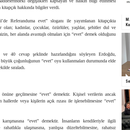
ddelerindeki değişlikleri kapsayan ve halkın bilgi edinmesi
 kitapçık hakkında bilgiler verdi.
M.
’de Referanduma evet” sloganı ile yayımlanan kitapçıkta
Ka
r olan; kadınlar, çocuklar, özürlüler, yaşlılar, şehitler dul ve
imizin, her alanda avantajlı olmaları için “evet” demek olduğunu
u ve 40 cevap şeklinde hazırlandığını söyleyen Erdoğdu,
 büyük çoğunluğunun “evet” oyu kullanmaları durumunda elde
kilde sıraladı.
Se
 önüne geçilmesine “evet” demektir. Kişisel verilerin ancak
 hallerde veya kişilerin açık rızası ile işlenebilmesine “evet”
 karışmasına “evet” demektir. İnsanların kendileriyle ilgili
e rahatlıkla ulaşmasına, yanlışsa düzeltebilmesine, rahatsız