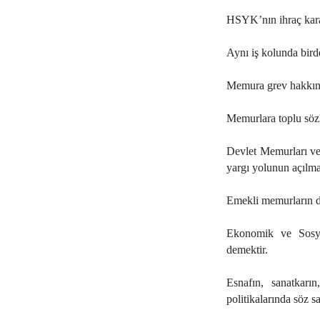
HSYK’nın ihraç karar
Aynı iş kolunda bird
Memura grev hakkının
Memurlara toplu söz
Devlet Memurları ve
yargı yolunun açılma
Emekli memurların d
Ekonomik ve Sosya
demektir.
Esnafın, sanatkarı
politikalarında söz s