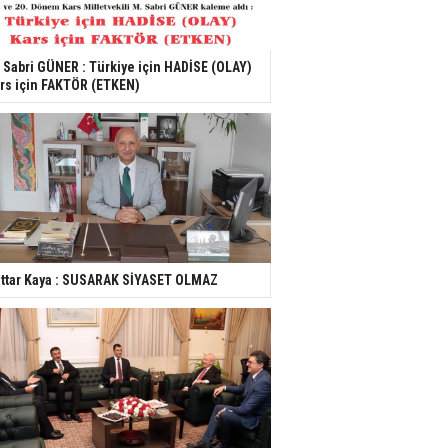
 Sabri GÜNER : Türkiye için HADİSE (OLAY)
rs için FAKTÖR (ETKEN)
ttar Kaya : SUSARAK SİYASET OLMAZ