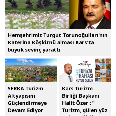
Hemşehrimiz Turgut Torunoğulları'nın
Katerina Köşkü'nü alması Kars'ta
büyük sevinç yarattı
SERKA Turizm
Kars Turizm
Altyapısını
Birliği Başkanı
Güçlendirmeye
Halit Özer : "​​​​​​​
Devam Ediyor
Turizm, gülen yüz