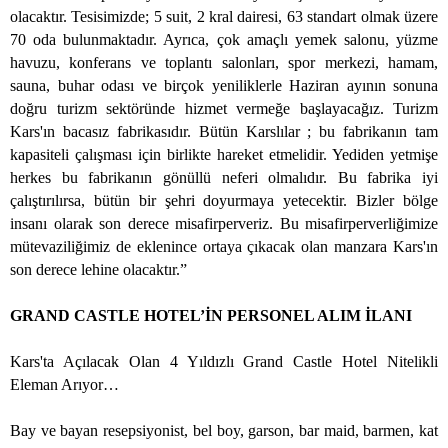
olacaktır. Tesisimizde; 5 suit, 2 kral dairesi, 63 standart olmak üzere
70 oda bulunmaktadır. Ayrıca, çok amaçlı yemek salonu, yüzme
havuzu, konferans ve toplantı salonları, spor merkezi, hamam,
sauna, buhar odası ve birçok yeniliklerle Haziran ayının sonuna
doğru turizm sektöründe hizmet vermeğe başlayacağız. Turizm
Kars'ın bacasız fabrikasıdır. Bütün Karslılar ; bu fabrikanın tam
kapasiteli çalışması için birlikte hareket etmelidir. Yediden yetmişe
herkes bu fabrikanın gönüllü neferi olmalıdır. Bu fabrika iyi
çalıştırılırsa, bütün bir şehri doyurmaya yetecektir. Bizler bölge
insanı olarak son derece misafirperveriz. Bu misafirperverliğimize
mütevaziliğimiz de eklenince ortaya çıkacak olan manzara Kars'ın
son derece lehine olacaktır.”
GRAND CASTLE HOTEL’İN PERSONEL ALIM İLANI
Kars'ta Açılacak Olan 4 Yıldızlı Grand Castle Hotel Nitelikli
Eleman Arıyor…
Bay ve bayan resepsiyonist, bel boy, garson, bar maid, barmen, kat