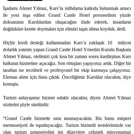
İşadamı Ahmet Yılmaz, Kars’ta istihdama katkıda bulunmak amacı
ile yeni inşa edilen Grand Castle Hotel personelinin yüzde
doksanının Karslılardan oluşacağını ifade ederek, insanların
doğdukları kentte doymaları için elimizi taşın altına koyduk, dedi.
Hiçbir kredi desteği kullanmadan Kars’a yaklaşık 10
milyon
dolarlık yatırım yapan Grand Castle Hotel Yönetim Kurulu Başkanı
Ahmet Yılmaz, otelimizi çok kısa bir zaman sonra kardirşinas Kars
halkının hizmetine açacağız. Son rötuşları yapıyoruz artık. Diğer bir
taraftan ise tecrübeli ve profesyonel bir ekip kurmaya çalışıyoruz.
Eleman alımı için ilana çıktık. Önceliğimiz Karslılar olacaktır, diye
konuştu.
Turizm anlayışımız hizmet odaklı olacaktır, diyen Ahmet Yılmaz
sözlerini şöyle sürdürdü:
“Grand Castle hizmette sınır tanımayacaktır. Biz bunu müşteri
memnuniyeti ile ispatlayacağız. Turizm hizmetli tesislerimizde var
olan turizm potansiyelini üst düzeylere çekmek misyonumuz