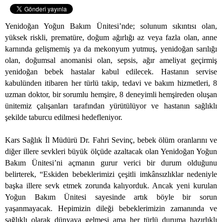
Yenidoğan Yoğun Bakım Ünitesi’nde; solunum sıkıntısı olan,
yüksek riskli, prematüre, doğum ağırlığı az veya fazla olan, anne
karnında gelişmemiş ya da mekonyum yutmuş, yenidoğan sarılığı
olan, doğumsal anomanisi olan, sepsis, ağır ameliyat geçirmiş
yenidoğan bebek hastalar kabul edilecek. Hastanın servise
kabulünden itibaren her türlü takip, tedavi ve bakım hizmetleri, 8
uzman doktor, bir sorumlu hemşire, 8 deneyimli hemşireden oluşan
ünitemiz çalışanları tarafından yürütülüyor ve hastanın sağlıklı
şekilde taburcu edilmesi hedefleniyor.
Kars Sağlık İl Müdürü Dr. Fahri Sevinç, bebek ölüm oranlarını ve
diğer illere sevkleri büyük ölçüde azaltacak olan Yenidoğan Yoğun
Bakım Ünitesi’ni açmanın gurur verici bir durum olduğunu
belirterek, “Eskiden bebeklerimizi çeşitli imkânsızlıklar nedeniyle
başka illere sevk etmek zorunda kalıyorduk. Ancak yeni kurulan
Yoğun Bakım Ünitesi sayesinde artık böyle bir sorun
yaşanmayacak. Hepimizin dileği bebeklerimizin zamanında ve
sağlıklı olarak dünyaya gelmesi ama her türlü duruma hazırlıklı