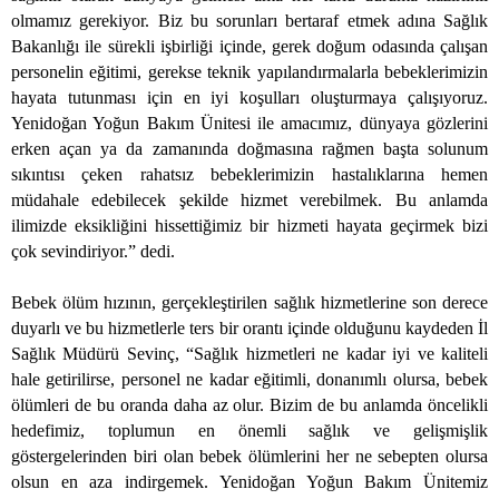
olmamız gerekiyor. Biz bu sorunları bertaraf etmek adına Sağlık
Bakanlığı ile sürekli işbirliği içinde, gerek doğum odasında çalışan
personelin eğitimi, gerekse teknik yapılandırmalarla bebeklerimizin
hayata tutunması için en iyi koşulları oluşturmaya çalışıyoruz.
Yenidoğan Yoğun Bakım Ünitesi ile amacımız, dünyaya gözlerini
erken açan ya da zamanında doğmasına rağmen başta solunum
sıkıntısı çeken rahatsız bebeklerimizin hastalıklarına hemen
müdahale edebilecek şekilde hizmet verebilmek. Bu anlamda
ilimizde eksikliğini hissettiğimiz bir hizmeti hayata geçirmek bizi
çok sevindiriyor.” dedi.
Bebek ölüm hızının, gerçekleştirilen sağlık hizmetlerine son derece
duyarlı ve bu hizmetlerle ters bir orantı içinde olduğunu kaydeden İl
Sağlık Müdürü Sevinç, “Sağlık hizmetleri ne kadar iyi ve kaliteli
hale getirilirse, personel ne kadar eğitimli, donanımlı olursa, bebek
ölümleri de bu oranda daha az olur. Bizim de bu anlamda öncelikli
hedefimiz, toplumun en önemli sağlık ve gelişmişlik
göstergelerinden biri olan bebek ölümlerini her ne sebepten olursa
olsun en aza indirgemek. Yenidoğan Yoğun Bakım Ünitemiz