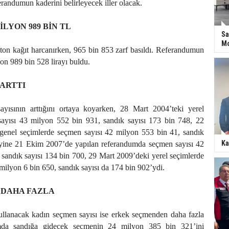
erandumun kaderini belirleyecek iller olacak.
İLYON 989 BİN TL
Sa
Mo
ton kağıt harcanırken, 965 bin 853 zarf basıldı. Referandumun
yon 989 bin 528 lirayı buldu.
 ARTTI
yısının arttığını ortaya koyarken, 28 Mart 2004’teki yerel
ayısı 43 milyon 552 bin 931, sandık sayısı 173 bin 748, 22
enel seçimlerde seçmen sayısı 42 milyon 553 bin 41, sandık
Ka
 yine 21 Ekim 2007’de yapılan referandumda seçmen sayısı 42
sandık sayısı 134 bin 700, 29 Mart 2009’deki yerel seçimlerde
milyon 6 bin 650, sandık sayısı da 174 bin 902’ydi.
 DAHA FAZLA
lanacak kadın seçmen sayısı ise erkek seçmenden daha fazla
mda sandığa gidecek seçmenin 24 milyon 385 bin 321’ini