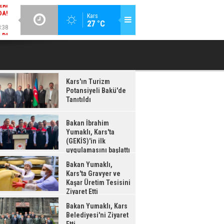
:38
GÜNCEL / 18:37
Kars
27 °C
LDI
BAKAN İBRAHIM YUMAKLI, KARS'TA (GEKİS)'IN ILK
BA
UYGULAMASINI BAŞLATTI
Kars'ın Turizm
Potansiyeli Bakü'de
Tanıtıldı
Bakan İbrahim
Yumaklı, Kars'ta
(GEKİS)'in ilk
uygulamasını başlattı
Bakan Yumaklı,
Kars'ta Gravyer ve
Kaşar Üretim Tesisini
Ziyaret Etti
Bakan Yumaklı, Kars
Belediyesi'ni Ziyaret