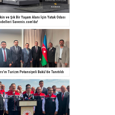
kin ve Şık Bir Yaşam Alanı İçin Yatak Odası
delleri Savenis.com’da!
rs'ın Turizm Potansiyeli Bakü'de Tanıtıldı