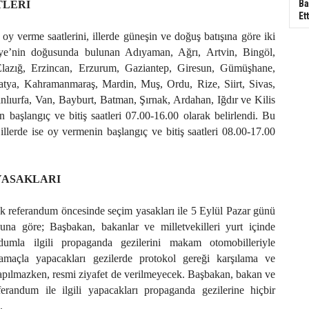
Ba
TLERİ
Ett
 verme saatlerini, illerde güneşin ve doğuş batışına göre iki
iye’nin doğusunda bulunan Adıyaman, Ağrı, Artvin, Bingöl,
 Elazığ, Erzincan, Erzurum, Gaziantep, Giresun, Gümüşhane,
atya, Kahramanmaraş, Mardin, Muş, Ordu, Rize, Siirt, Sivas,
nlıurfa, Van, Bayburt, Batman, Şırnak, Ardahan, Iğdır ve Kilis
n başlangıç ve bitiş saatleri 07.00-16.00 olarak belirlendi. Bu
 illerde ise oy vermenin başlangıç ve bitiş saatleri 08.00-17.00
YASAKLARI
k referandum öncesinde seçim yasakları ile 5 Eylül Pazar günü
 Buna göre; Başbakan, bakanlar ve milletvekilleri yurt içinde
ndumla ilgili propaganda gezilerini makam otomobilleriyle
açla yapacakları gezilerde protokol gereği karşılama ve
apılmazken, resmi ziyafet de verilmeyecek. Başbakan, bakan ve
eferandum ile ilgili yapacakları propaganda gezilerine hiçbir
.