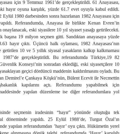
yasası için 9 Temmuz 1961’de gerçekleştirildi. 61 Anayasası,
ki hayır oyuna karşılık, yüzde 61.7 evet oyuyla kabul edildi.
2 Eylül 1980 darbesinden sonra hazırlanan 1982 Anayasası için
pıldı. Referandumda, Anayasa ile birlikte Kenan Evren’in
naylanacak, eski siyasilere 10 yıl siyaset yasağı getirilecekti.
k başına 19 milyon seçmen gitti. Sandıktan anayasaya yüzde
8.63 hayır çıktı. Üçüncü halk oylaması, 1982 Anayasası’nın
e getirilen 10 ve 5 yıllık siyasal yasakların kalkıp kalkmaması
1987’de gerçekleştirildi. Bu referandumda Türkiye,19 82
Güvenlik Konseyi’nin sonradan eklediği, eski siyasetçilere 10
 yasaklayan geçici dördüncü maddenin kaldırılmasını oyladı. Bu
n Demirel’e Çankaya Köşkü’nün, Bülent Ecevit ile Necmettin
akanlık kapılarını açtı. Referandumu yapabilmek için
addesinde yapılan düzenleme ise diğer referandumlara yol
isinde seçmenin iradesinin “hayır” yönünde oluştuğu tek
al döneminde yapıldı. 25 Eylül 1988’de, Turgut Özal’ın
nde yapılan referandumdan ’hayır’ oyu çıktı. Hükümetin yerel
rkene alınmasına dönük talebi, referandumda ‘Hayır’ karşılığı