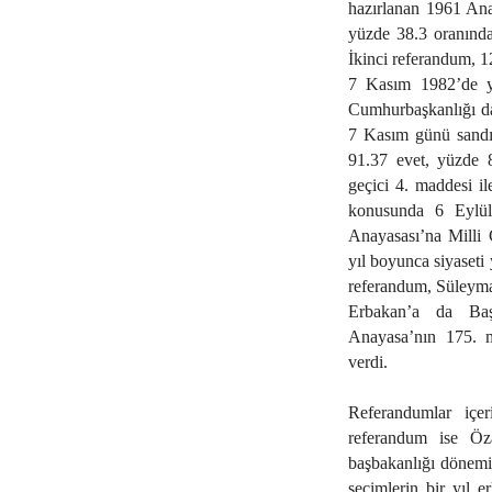
hazırlanan 1961 Ana
yüzde 38.3 oranında
İkinci referandum, 1
7 Kasım 1982’de ya
Cumhurbaşkanlığı da o
7 Kasım günü sandı
91.37 evet, yüzde 
geçici 4. maddesi il
konusunda 6 Eylül 
Anayasası’na Milli 
yıl boyunca siyaseti
referandum, Süleyma
Erbakan’a da Başb
Anayasa’nın 175. m
verdi.
Referandumlar içer
referandum ise Öz
başbakanlığı dönemi
seçimlerin bir yıl e