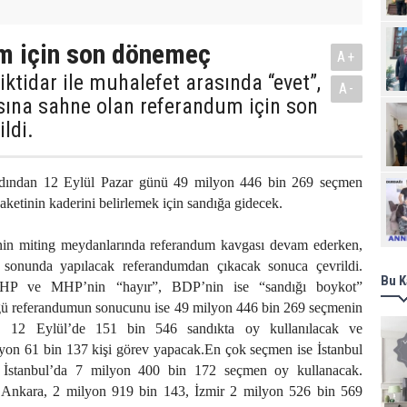
m için son dönemeç
A+
ktidar ile muhalefet arasında “evet”,
A-
sına sahne olan referandum için son
ldi.
dından 12 Eylül Pazar günü 49 milyon 446 bin 269 seçmen
Ziy
aketinin kaderini belirlemek için sandığa gidecek.
erinin miting meydanlarında referandum kavgası devam ederken,
 sonunda yapılacak referandumdan çıkacak sonuca çevrildi.
Bu K
 CHP ve MHP’nin “hayır”, BDP’nin ise “sandığı boykot”
ü referandumun sonucunu ise 49 milyon 446 bin 269 seçmenin
ek. 12 Eylül’de 151 bin 546 sandıkta oy kullanılacak ve
lyon 61 bin 137 kişi görev yapacak.En çok seçmen ise İstanbul
e İstanbul’da 7 milyon 400 bin 172 seçmen oy kullanacak.
a Ankara, 2 milyon 919 bin 143, İzmir 2 milyon 526 bin 569