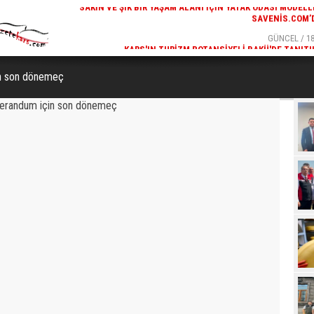
GÜNCEL / 19:00
GÜNCEL / 18
K ODASI MODELLERI
KARS'IN TURIZM POTANSIYELI BAKÜ'DE TANITI
SAVENIS.COM’DA!
n son dönemeç