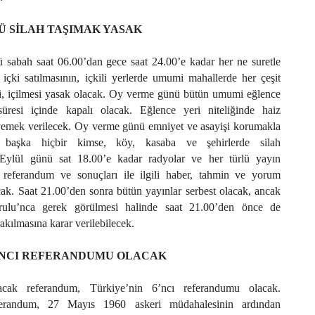
Ü SİLAH TAŞIMAK YASAK
 sabah saat 06.00’dan gece saat 24.00’e kadar her ne suretle
 içki satılmasının, içkili yerlerde umumi mahallerde her çeşit
esi, içilmesi yasak olacak. Oy verme günü bütün umumi eğlence
üresi içinde kapalı olacak. Eğlence yeri niteliğinde haiz
 yemek verilecek. Oy verme günü emniyet ve asayişi korumakla
n başka hiçbir kimse, köy, kasaba ve şehirlerde silah
Eylül günü sat 18.00’e kadar radyolar ve her türlü yayın
n referandum ve sonuçları ile ilgili haber, tahmin ve yorum
ak. Saat 21.00’den sonra bütün yayınlar serbest olacak, ancak
lu’nca gerek görülmesi halinde saat 21.00’den önce de
rakılmasına karar verilebilecek.
6’NCI REFERANDUMU OLACAK
acak referandum, Türkiye’nin 6’ncı referandumu olacak.
ferandum, 27 Mayıs 1960 askeri müdahalesinin ardından