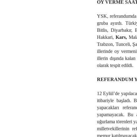
OY VERME SAA
YSK, referandumda oy
gruba ayırdı. Türk
Bitlis, Diyarbakır,
Hakkari,
Kars,
Mal
Trabzon, Tunceli, Şa
illerinde oy vermeni
illerin dışında kalan
olarak tespit edildi.
REFERANDUM 
12 Eylül’de yapılaca
itibariyle başladı.
yapacakları refera
yapamayacak. Bu am
uğurlama törenleri y
milletvekillerinin r
memur katılmayacak