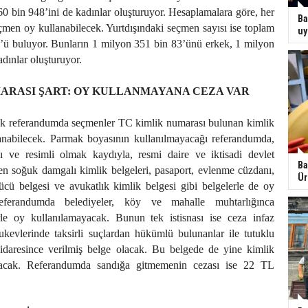
60 bin 948’ini de kadınlar oluşturuyor. Hesaplamalara göre, her
Ba
men oy kullanabilecek. Yurtdışındaki seçmen sayısı ise toplam
uy
’ü buluyor. Bunların 1 milyon 351 bin 83’ünü erkek, 1 milyon
adınlar oluşturuyor.
MARASI ŞART: OY KULLANMAYANA CEZA VAR
ak referandumda seçmenler TC kimlik numarası bulunan kimlik
lanabilecek. Parmak boyasının kullanılmayacağı referandumda,
 ve resimli olmak kaydıyla, resmi daire ve iktisadi devlet
Ba
len soğuk damgalı kimlik belgeleri, pasaport, evlenme cüzdanı,
Ür
rücü belgesi ve avukatlık kimlik belgesi gibi belgelerle de oy
 Referandumda belediyeler, köy ve mahalle muhtarlığınca
le oy kullanılamayacak. Bunun tek istisnası ise ceza infaz
ukevlerinde taksirli suçlardan hükümlü bulunanlar ile tutuklu
idaresince verilmiş belge olacak. Bu belgede de yine kimlik
nacak. Referandumda sandığa gitmemenin cezası ise 22 TL