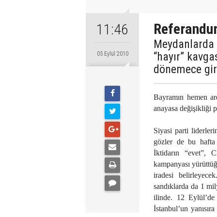
Referandu
11:46
Meydanlarda i
“hayır” kavga
05 Eylül 2010
dönemece giri
Bayramın hemen ar
anayasa değişikliği p
Siyasi parti liderl
gözler de bu hafta
İktidarın “evet”,
kampanyası yürüttüğ
iradesi belirleyec
sandıklarda da 1 mi
ilinde. 12 Eylül’d
İstanbul’un yanısır