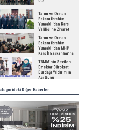
Etti
Tarım ve Orman
Bakanı İbrahim
Yumaklı'dan Kars
Valiliği'ne Ziyaret
Tarım ve Orman
Bakanı İbrahim
Yumaklı’dan MHP
Kars İl Başkanlığı’na
aret
TBMM’nin Sevilen
Emektar Bürokratı
Durdağı Yıldırım’ın
Acı Günü
ategorideki Diğer Haberler