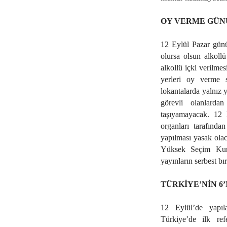
OY VERME GÜN
12 Eylül Pazar günü
olursa olsun alkollü
alkollü içki verilm
yerleri oy verme s
lokantalarda yalnız
görevli olanlarda
taşıyamayacak. 12 
organları tarafında
yapılması yasak olac
Yüksek Seçim Kuru
yayınların serbest bı
TÜRKİYE’NİN 
12 Eylül’de yapıl
Türkiye’de ilk re