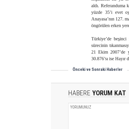
aldı. Referanduma k
yüzde 35’i evet oy
Anayasa’nın 127. ma
öngörülen erken yere
Türkiye’de beşinci
sürecinin tıkanması
21 Ekim 2007’de y
30.876’sı ise Hayır d
Önceki ve Sonraki Haberler
Şehit ve Gazi Ailelerine İftar
HABERE
YORUM KAT