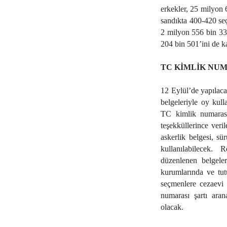
erkekler, 25 milyon 
sandıkta 400-420 seç
2 milyon 556 bin 33
204 bin 501’ini de k
TC KİMLİK NU
12 Eylül’de yapılac
belgeleriyle oy kul
TC kimlik numarası
teşekküllerince veri
askerlik belgesi, sü
kullanılabilecek.
düzenlenen belgeler
kurumlarında ve tut
seçmenlere cezaevi 
numarası şartı ara
olacak.