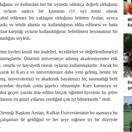
lduğunu ve kullanılan her bir oyunda oldukça değerli olduğunu
lan oyların sadece bir kısmının (11 oy) temiz olarak
 kabul edilemez bir yaklaşım olduğunu belirten Arslan, ayrıca
MH
askı ve tehdit altında oy kullandığının iddia edilmesi ve hatta
Ka
t karşılığı oyların kullanıldığının belirtilmesi beyanatının bir
madığını söyledi.
im üyeleri kendi hür iradeleri, tecrübeleri ve değerlendirmeleri
llanmışlardır. Ömrünü üniversiteye adamış akademisyenler etik
, onurlu ve haysiyetli olarak oylarını kullanmışlardır. Ancak bu
yazık ki Kars’a ve üniversitemize daha yeni gelmiş, henüz bir
miş, üniversitemizi ve akademik hayatımızı hiç tanımadığı belli
Re
ayından duymak çokta şaşırtıcı olmamıştır. Kars kamuoyu ve
ge
ahsi geçen yazıda ima edilen birçok öğretim üyesinin bu şehre
larının en güzel yıllarını verdiğini çok iyi bilmektedir.” dedi.
Derneği Başkanı Arslan, Kafkas Üniversitesinin bu aşamaya bu
çalışanları ile geldiğini ve her şeye rağmen iyi bir düzeyde
.