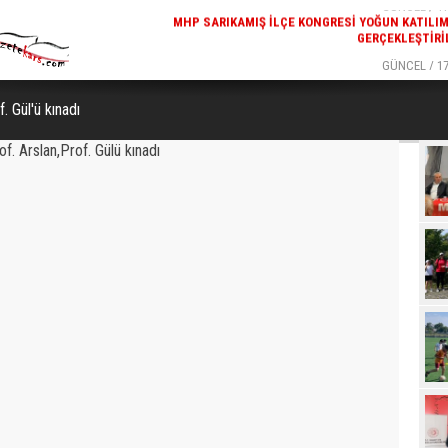
GERÇEKLEŞTIRI
GÜNCEL / 17
REKREATIF GEZI TURU, SPORSEVERLERI BIR ARAYA GETI
. Gül'ü kınadı