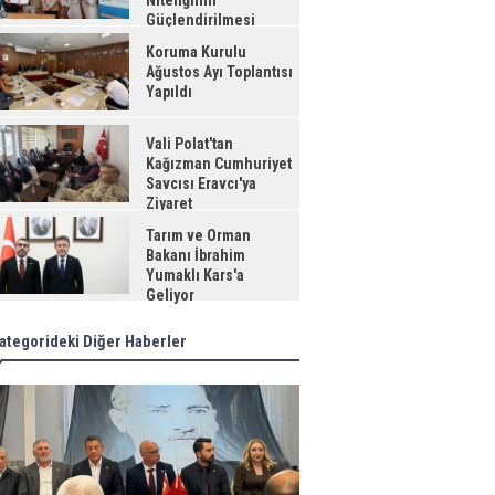
Niteliğinin
Güçlendirilmesi
jesi"
Koruma Kurulu
Ağustos Ayı Toplantısı
Yapıldı
Vali Polat'tan
Kağızman Cumhuriyet
Savcısı Eravcı'ya
Ziyaret
Tarım ve Orman
Bakanı İbrahim
Yumaklı Kars'a
Geliyor
ategorideki Diğer Haberler