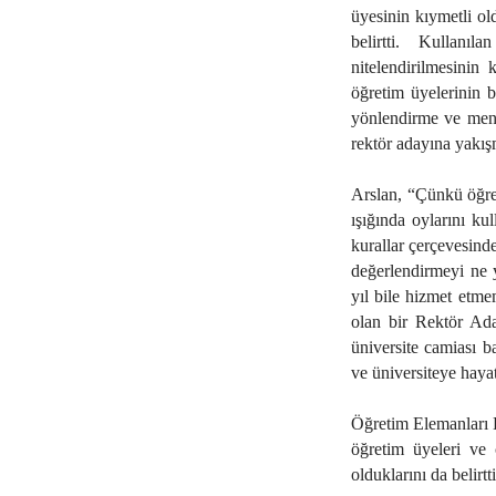
üyesinin kıymetli o
belirtti. Kullanı
nitelendirilmesinin
öğretim üyelerinin b
yönlendirme ve menfaa
rektör adayına yakış
Arslan, “Çünkü öğret
ışığında oylarını ku
kurallar çerçevesinde
değerlendirmeyi ne 
yıl bile hizmet etme
olan bir Rektör Ad
üniversite camiası b
ve üniversiteye hayat
Öğretim Elemanları 
öğretim üyeleri ve 
olduklarını da belirtti