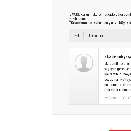
UYARI:
Küfür, hakaret, rencide edici cümlel
yazılmamış,
Türkçe karakter kullanılmayan ve büyük h
1 Yorum
akademikyaş
akademik terbiye
yaşayan gerekse b
kavramını bilmeye
cevap için kutluy
makamında oturan 
rektörlük makamın
Yanıtla
(0