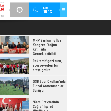
LDI
GÜNCEL / 17:08
:08
Kars
15 °C
GSB SPOR OKULLARI'NDA FUTBOL ANTRENMANLARI SÜRÜYOR
RDI
MHP Sarıkamış İlçe
Kongresi Yoğun
Katılımla
Gerçekleştirildi
Rekreatif gezi turu,
sporseverleri bir
araya getirdi
GSB Spor Okulları'nda
Futbol Antrenmanları
Sürüyor
"Kars Gravyerinin
Coğrafi İşaret