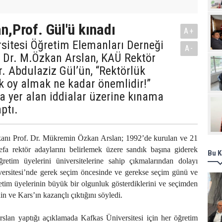
Pro
n,Prof. Gül'ü kınadı
A+
sitesi Öğretim Elemanları Derneği
A-
. Dr. M.Özkan Arslan, KAÜ Rektör
r. Abdulaziz Gül’ün, “Rektörlük
k oy almak ne kadar önemlidir!”
 yer alan iddialar üzerine kınama
ptı.
 Prof. Dr. Mükremin Özkan Arslan; 1992’de kurulan ve 21
a rektör adaylarını belirlemek üzere sandık başına giderek
Bu K
ğretim üyelerini üniversitelerine sahip çıkmalarından dolayı
versitesi’nde gerek seçim öncesinde ve gerekse seçim günü ve
etim üyelerinin büyük bir olgunluk gösterdiklerini ve seçimden
n ve Kars’ın kazançlı çıktığını söyledi.
an yaptığı açıklamada Kafkas Üniversitesi için her öğretim