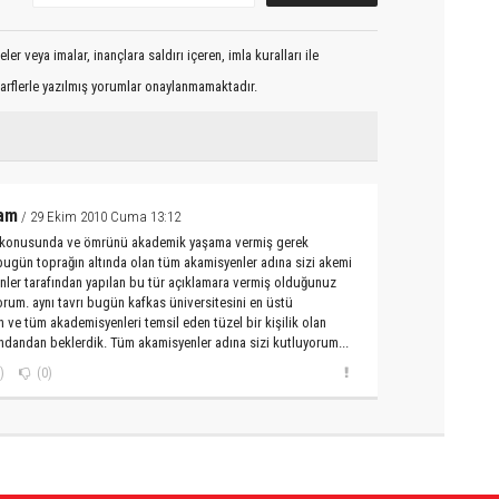
er veya imalar, inançlara saldırı içeren, imla kuralları ile
arflerle yazılmış yorumlar onaylanmamaktadır.
am
/ 29 Ekim 2010 Cuma 13:12
 konusunda ve ömrünü akademik yaşama vermiş gerek
ugün toprağın altında olan tüm akamisyenler adına sizi akemi
nler tarafından yapılan bu tür açıklamara vermiş olduğunuz
orum. aynı tavrı bugün kafkas üniversitesini en üstü
ve tüm akademisyenleri temsil eden tüzel bir kişilik olan
dandan beklerdik. Tüm akamisyenler adına sizi kutluyorum...
)
(0)