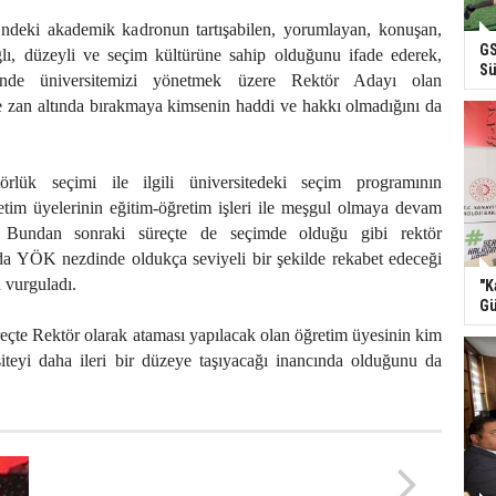
’ndeki akademik kadronun tartışabilen, yorumlayan, konuşan,
GS
ğlı, düzeyli ve seçim kültürüne sahip olduğunu ifade ederek,
Sü
nde üniversitemizi yönetmek üzere Rektör Adayı olan
 ve zan altında bırakmaya kimsenin haddi ve hakkı olmadığını da
örlük seçimi ile ilgili üniversitedeki seçim programının
etim üyelerinin eğitim-öğretim işleri ile meşgul olmaya devam
ti. Bundan sonraki süreçte de seçimde olduğu gibi rektör
da YÖK nezdinde oldukça seviyeli bir şekilde rekabet edeceği
 vurguladı.
"K
Gü
reçte Rektör olarak ataması yapılacak olan öğretim üyesinin kim
siteyi daha ileri bir düzeye taşıyacağı inancında olduğunu da
Teşekkürler Torunoğulları