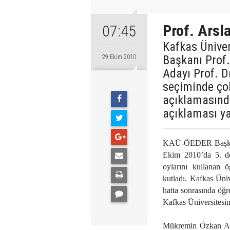
Prof. Arsla
07:45
Kafkas Üniver
Başkanı Prof
29 Ekim 2010
Adayı Prof. D
seçiminde ço
açıklamasında
açıklaması ya
KAÜ-ÖEDER Başkanı
Ekim 2010’da 5. def
oylarını kullanan ö
kutladı. Kafkas Üni
hatta sonrasında öğr
Kafkas Üniversitesini
Mükremin Özkan Arsl