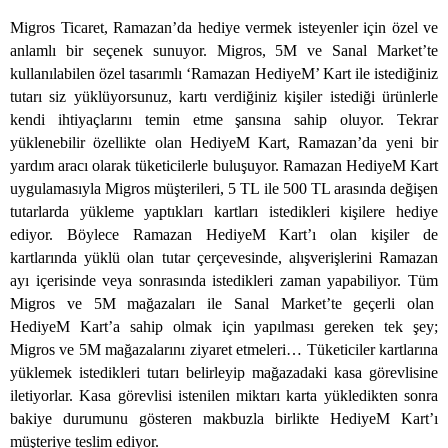
Migros Ticaret, Ramazan’da hediye vermek isteyenler için özel ve
anlamlı bir seçenek sunuyor. Migros, 5M ve Sanal Market’te
kullanılabilen özel tasarımlı ‘Ramazan HediyeM’ Kart ile istediğiniz
tutarı siz yüklüyorsunuz, kartı verdiğiniz kişiler istediği ürünlerle
kendi ihtiyaçlarını temin etme şansına sahip oluyor. Tekrar
yüklenebilir özellikte olan HediyeM Kart, Ramazan’da yeni bir
yardım aracı olarak tüketicilerle buluşuyor. Ramazan HediyeM Kart
uygulamasıyla Migros müşterileri, 5 TL ile 500 TL arasında değişen
tutarlarda yükleme yaptıkları kartları istedikleri kişilere hediye
ediyor. Böylece Ramazan HediyeM Kart’ı olan kişiler de
kartlarında yüklü olan tutar çerçevesinde, alışverişlerini Ramazan
ayı içerisinde veya sonrasında istedikleri zaman yapabiliyor. Tüm
Migros ve 5M mağazaları ile Sanal Market’te geçerli olan
HediyeM Kart’a sahip olmak için yapılması gereken tek şey;
Migros ve 5M mağazalarını ziyaret etmeleri… Tüketiciler kartlarına
yüklemek istedikleri tutarı belirleyip mağazadaki kasa görevlisine
iletiyorlar. Kasa görevlisi istenilen miktarı karta yükledikten sonra
bakiye durumunu gösteren makbuzla birlikte HediyeM Kart’ı
müşteriye teslim ediyor.