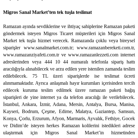
Migros Sanal Market’ten tek tuşla teslimat
Ramazan ayında sevdiklerine ve ihtiyaç sahiplerine Ramazan paketi
göndermek isteyen Migros Ticaret müşterileri için Migros Sanal
Market tek tuşla hizmet verecek. Ramazanda çoklu veya bireysel
siparişler www.sanalmarket.com.tr; www.ramazanbereketi.com.tr,
www.ramazanziyafeti.com.tr ve www.ramazanlezzeti.com internet
adreslerinden veya 444 10 44 numaralı telefonla sipariş hattı
aracılığıyla alınabilecek ve arzu edilen yere istenilen zamanda teslim
edilebilecek. 75 TL üzeri siparişlerde ise teslimat ücreti
alınmamaktadır. Ayrıca anlaşmalı hayır kurumları içerisinden tercih
edilecek kuruma teslim edilmek üzere ramazan paketi bağış
siparişleri de yine internet ya da telefon aracılığı ile verilebilecek.
İstanbul, Ankara, İzmir, Adana, Mersin, Antalya, Bursa, Manisa,
Kayseri, Bodrum, Çeşme, Edirne, Malatya, Gaziantep, Samsun,
Konya, Çorlu, Erzurum, Afyon, Marmaris, Ayvalık, Fethiye, Gocek
ve Didim’de isteyen herkes Ramazan kolilerini istedikleri adrese
ulaştırmak için Migros Sanal Market’in hizmetinden