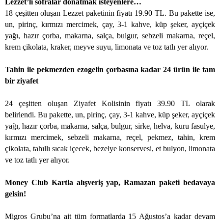
Lezzet’li sofralar donatmak isteyenlere…
18 çeşitten oluşan Lezzet paketinin fiyatı 19.90 TL. Bu pakette ise,
un, pirinç, kırmızı mercimek, çay, 3-1 kahve, küp şeker, ayçiçek
yağı, hazır çorba, makarna, salça, bulgur, sebzeli makarna, reçel,
krem çikolata, kraker, meyve suyu, limonata ve toz tatlı yer alıyor.
Tahin ile pekmezden ezogelin çorbasına kadar 24 ürün ile tam
bir ziyafet
24 çeşitten oluşan Ziyafet Kolisinin fiyatı 39.90 TL olarak
belirlendi. Bu pakette, un, pirinç, çay, 3-1 kahve, küp şeker, ayçiçek
yağı, hazır çorba, makarna, salça, bulgur, sirke, helva, kuru fasulye,
kırmızı mercimek, sebzeli makarna, reçel, pekmez, tahin, krem
çikolata, tahıllı sıcak içecek, bezelye konservesi, et bulyon, limonata
ve toz tatlı yer alıyor.
Money Club Kartla alışveriş yap, Ramazan paketi bedavaya
gelsin!
Migros Grubu’na ait tüm formatlarda 15 Ağustos’a kadar devam