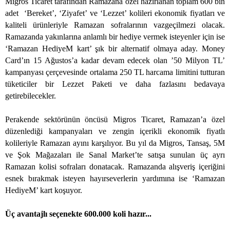
Migros Ticaret tarafından Ramazana özel hazırlanan toplam 600 bin
adet
‘Bereket’, ‘Ziyafet’ ve ‘Lezzet’ kolileri ekonomik fiyatları ve
kaliteli ürünleriyle Ramazan sofralarının vazgeçilmezi olacak.
Ramazanda yakınlarına anlamlı bir hediye vermek isteyenler için ise
‘Ramazan HediyeM kart’ şık bir alternatif olmaya aday. Money
Card’ın 15 Ağustos’a kadar devam edecek olan ’50 Milyon TL’
kampanyası çerçevesinde ortalama 250 TL harcama limitini tutturan
tüketiciler bir Lezzet Paketi ve daha fazlasını bedavaya
getirebilecekler.
Perakende sektörünün öncüsü Migros Ticaret, Ramazan’a özel
düzenlediği kampanyaları ve zengin içerikli ekonomik fiyatlı
kolileriyle Ramazan ayını karşılıyor. Bu yıl da Migros, Tansaş, 5M
ve Şok Mağazaları ile Sanal Market’te satışa sunulan üç ayrı
Ramazan kolisi sofraları donatacak. Ramazanda alışveriş içeriğini
esnek bırakmak isteyen hayırseverlerin yardımına ise ‘Ramazan
HediyeM’ kart koşuyor.
Üç avantajlı seçenekte 600.000 koli hazır...