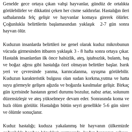
Genelde gece ortaya çıkan vahşi hayvanlar, gündüz de ortalıkta
görülebilirler ve dikkatini çeken her cisme saldırırlar. Hastalığın ileri
safhalarında felç gelişir ve hayvanlar komaya girerek ölürler.
Çoğunlukla belirtilerin başlamasından yaklaşık
2-7 gün sonra
hayvan ölür.
Kuduzun insanlarda belirtileri ise genel olarak kuduz mikrobunun
vücuda girmesinden itibaren yaklaşık 3 - 8 hafta sonra ortaya çıkar.
Hastalık insanlardan ilk önce halsizlik, ateş, iştahsızlık, bulantı, baş
ve boğaz ağrısı gibi hastalığa özel olmayan belirtiler başlar. Isırık
yeri ve çevresinde yanma, karıncalanma, uyuşma görülebilir.
Kuduzun karakteristik bulgusu olan sudan korkma,yutma ve hatta
suyu görmeyle gelişen ağızda ve boğazda kasılmalar gelişir. Birkaç
gün içerisinde hastanın genel durumu bozulur, nabız artar, solunum
düzensizleşir ve ateş yükselmeye devam eder. Sonrasında koma ve
hızlı ölüm görülür. Hastalığın bütün seyri genellikle 5-6 gün sürer
ve ölümle sonuçlanır.
Kuduz hastalığı; kuduza yakalanmış bir hayvanın (ülkemizde