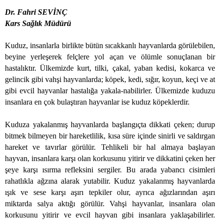
Dr. Fahri SEVİNÇ
Kars Sağlık Müdürü
Kuduz, insanlarla birlikte bütün sıcakkanlı hayvanlarda görülebilen,
beyine yerleşerek felçlere yol açan ve ölümle sonuçlanan bir
hastalıktır. Ülkemizde kurt, tilki, çakal, yaban kedisi, kokarca ve
gelincik gibi vahşi hayvanlarda; köpek, kedi, sığır, koyun, keçi ve at
gibi evcil hayvanlar hastalığa yakala-nabilirler. Ülkemizde kuduzu
insanlara en çok bulaştıran hayvanlar ise kuduz köpeklerdir.
Kuduza yakalanmış hayvanlarda başlangıçta dikkati çeken; durup
bitmek bilmeyen bir hareketlilik, kısa süre içinde sinirli ve saldırgan
hareket ve tavırlar görülür. Tehlikeli bir hal almaya başlayan
hayvan, insanlara karşı olan korkusunu yitirir ve dikkatini çeken her
şeye karşı ısırma refleksini sergiler. Bu arada yabancı cisimleri
rahatlıkla ağzına alarak yutabilir. Kuduz yakalanmış hayvanlarda
ışık ve sese karşı aşırı tepkiler olur, ayrıca ağızlarından aşırı
miktarda salya aktığı görülür. Vahşi hayvanlar, insanlara olan
korkusunu yitirir ve evcil hayvan gibi insanlara yaklaşabilirler.