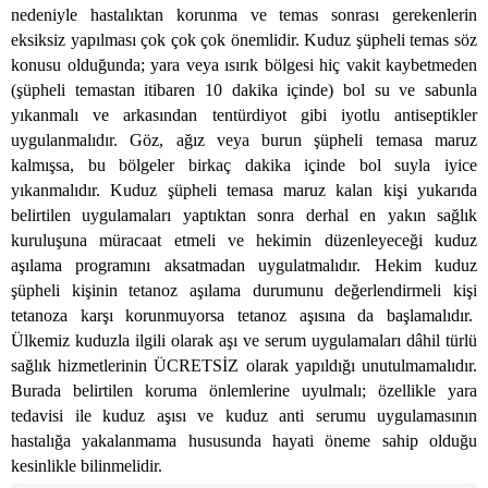
nedeniyle hastalıktan korunma ve temas sonrası gerekenlerin
eksiksiz yapılması çok çok çok önemlidir. Kuduz şüpheli temas söz
konusu olduğunda; yara veya ısırık bölgesi hiç vakit kaybetmeden
(şüpheli temastan itibaren 10 dakika içinde) bol su ve sabunla
yıkanmalı ve arkasından tentürdiyot gibi iyotlu antiseptikler
uygulanmalıdır. Göz, ağız veya burun şüpheli temasa maruz
kalmışsa, bu bölgeler birkaç dakika içinde bol suyla iyice
yıkanmalıdır. Kuduz şüpheli temasa maruz kalan kişi yukarıda
belirtilen uygulamaları yaptıktan sonra derhal en yakın sağlık
kuruluşuna müracaat etmeli ve hekimin düzenleyeceği kuduz
aşılama programını aksatmadan uygulatmalıdır. Hekim kuduz
şüpheli kişinin tetanoz aşılama durumunu değerlendirmeli kişi
tetanoza karşı korunmuyorsa tetanoz aşısına da başlamalıdır.
Ülkemiz kuduzla ilgili olarak aşı ve serum uygulamaları dâhil türlü
sağlık hizmetlerinin ÜCRETSİZ olarak yapıldığı unutulmamalıdır.
Burada belirtilen koruma önlemlerine uyulmalı; özellikle yara
tedavisi ile kuduz aşısı ve kuduz anti serumu uygulamasının
hastalığa yakalanmama hususunda hayati öneme sahip olduğu
kesinlikle bilinmelidir.