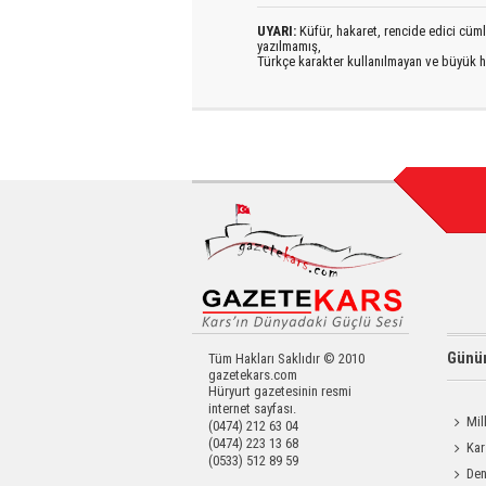
UYARI:
Küfür, hakaret, rencide edici cümlel
yazılmamış,
Türkçe karakter kullanılmayan ve büyük h
Günün
Tüm Hakları Saklıdır © 2010
gazetekars.com
Hüryurt gazetesinin resmi
internet sayfası.
Mil
(0474) 212 63 04
(0474) 223 13 68
Memiş,
Kar
(0533) 512 89 59
Den