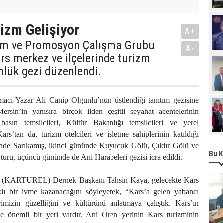
rizm Gelişiyor
A+
tım ve Promosyon Çalışma Grubu
A-
rs merkez ve ilçelerinde turizm
nlük gezi düzenlendi.
rmacı-Yazar Ali Canip Olgunlu’nun üstlendiği tanıtım gezisine
ersin’in yanısıra birçok ilden çeşitli seyahat acentelerinin
l basın temsilcileri, Kültür Bakanlığı temsilcileri ve yerel
Kars’tan da, turizm otelcileri ve işletme sahiplerinin katıldığı
ünde Sarıkamış, ikinci gününde Kuyucuk Gölü, Çıldır Gölü ve
Bu K
turu, üçüncü gününde de Ani Harabeleri gezisi icra edildi.
ri (KARTUREL) Dernek Başkanı Tahsin Kaya, gelecekte Kars
klı bir ivme kazanacağını söyleyerek, “Kars’a gelen yabancı
rimizin güzelliğini ve kültürünü anlatmaya çalıştık. Kars’ın
de önemli bir yeri vardır. Ani Ören yerinin Kars turizminin