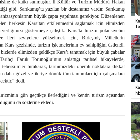
isine de katkı sunmuştur. İl Kültür ve Turizm Müdürü Hakan
tiği gibi, Sarıkamış’ta yazılan bir destanımız vardır. Sarıkamış
ganizasyonlarının büyük çapta yapılması gerekiyor. Düzenlenen
Ka
en herkesin Kars’tan etkilenmesini sağlamak için elimizden
To
verliğimizi göstermeye çalıştık. Kars’ta turizm potansiyelini
e ileri seviyelere yükseltmek için, Birleşmiş Milletlerin
n Kars gezisinde, turizm işletmelerinin ev sahipliğini üstlendi.
 bizlerde elimizden geldikçe Kars’ı tanıtmak için büyük çabalar
Tarihçi Faruk Torunoğlu’nun anlattığı tarihsel hikayelerde,
 tebessümler bırakarak, tarihimizdeki önemli noktalara dikkat
in daha güzel ve ileriye dönük tüm tanıtımları için çalışmalara
cektir.” dedi.
Ka
hi
rizminin gün geçtikçe ilerlediğini ve kentin turizm açısından
lduğunu da sözlerine ekledi.