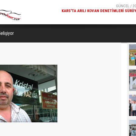
GÜNCEL / 20
MILLÎ GÜVENLIK KURULU GENEL SEKRETERI OKAY MEM
KARS
elişiyor