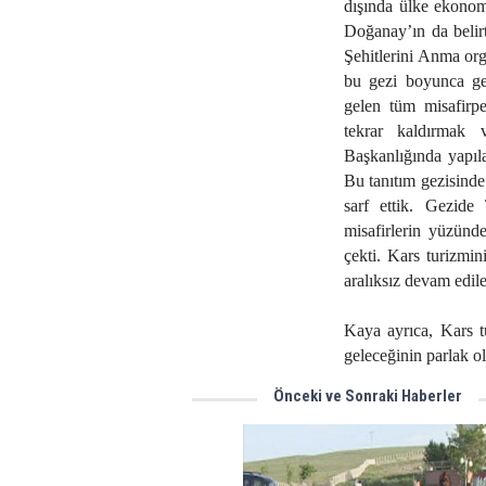
dışında ülke ekonom
Doğanay’ın da belirt
Şehitlerini Anma or
bu gezi boyunca gel
gelen tüm misafirper
tekrar kaldırmak v
Başkanlığında yapıla
Bu tanıtım gezisinde
sarf ettik. Gezide 
misafirlerin yüzünde
çekti. Kars turizmin
aralıksız devam edile
Kaya ayrıca, Kars tu
geleceğinin parlak o
Önceki ve Sonraki Haberler