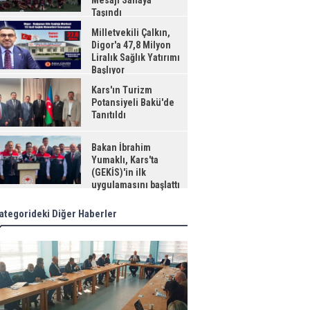
Mesajı Sahaya
Taşındı
Milletvekili Çalkın,
Digor'a 47,8 Milyon
Liralık Sağlık Yatırımı
Başlıyor
Kars'ın Turizm
Potansiyeli Bakü'de
Tanıtıldı
Bakan İbrahim
Yumaklı, Kars'ta
(GEKİS)'in ilk
uygulamasını başlattı
ategorideki Diğer Haberler