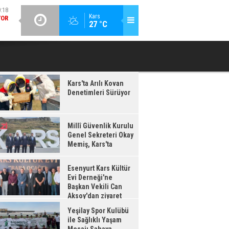
GÜNCEL / 20:16
:17
Kars
27 °C
ESENYURT KARS KÜLTÜR EVI DERNEĞI'NE BAŞKAN VEKILI CAN
YEŞILAY 
IŞ,
AKSOY'DAN ZIYARET
'TA
Kars'ta Arılı Kovan
Denetimleri Sürüyor
Millî Güvenlik Kurulu
Genel Sekreteri Okay
Memiş, Kars'ta
Esenyurt Kars Kültür
Evi Derneği'ne
Başkan Vekili Can
Aksoy'dan ziyaret
Yeşilay Spor Kulübü
ile Sağlıklı Yaşam