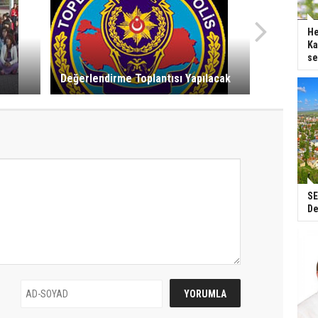
He
Ka
se
Değerlendirme Toplantısı Yapılacak
SE
De