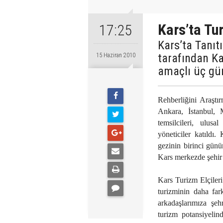
Kars’ta Tu
17:25
Kars’ta Tanı
tarafından Ka
15 Haziran 2010
amaçlı üç gü
Rehberliğini Araştı
Ankara, İstanbul, M
temsilcileri, ulusa
yöneticiler katıldı. 
gezinin birinci gün
Kars merkezde şehir 
Kars Turizm Elçile
turizminin daha far
arkadaşlarımıza şeh
turizm potansiyelin