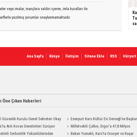
er veya imalar, inançlara saldırı içeren, imla kuralları ile
Kar
arflerle yazılmış yorumlar onaylanmamaktadır.
Tu
sa
Ana Sayfa
Künye
İletişim
Sitene Ekle
RSS
Hüryurt
 Öne Çıkan Haberleri
lî Güvenlik Kurulu Genel Sekreteri Okay
Esenyurt Kars Kültür Evi Derneği'ne Başka
 Kars'ta
s'ta Arılı Kovan Denetimleri Sürüyor
Vekili Can Aksoy'dan ziyaret
Milletvekili Çalkın, Digor'a 47,8 Milyon
etimli Serbestlik Yükümlülerinden
Liralık Sağlık Yatırımı Başlıyor
Bakan Yumaklı, Kars'ta Gravyer ve Kaşar