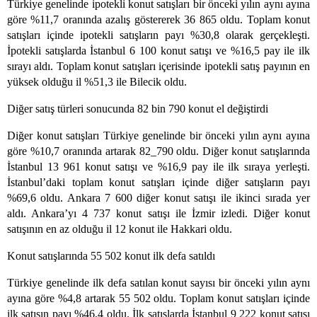
Türkiye genelinde ipotekli konut satışları bir önceki yılın aynı ayına
göre %11,7 oranında azalış göstererek 36 865 oldu. Toplam konut
satışları içinde ipotekli satışların payı %30,8 olarak gerçekleşti.
İpotekli satışlarda İstanbul 6 100 konut satışı ve %16,5 pay ile ilk
sırayı aldı. Toplam konut satışları içerisinde ipotekli satış payının en
yüksek olduğu il %51,3 ile Bilecik oldu.
Diğer satış türleri sonucunda 82 bin 790 konut el değiştirdi
Diğer konut satışları Türkiye genelinde bir önceki yılın aynı ayına
göre %10,7 oranında artarak 82_790 oldu. Diğer konut satışlarında
İstanbul 13 961 konut satışı ve %16,9 pay ile ilk sıraya yerleşti.
İstanbul’daki toplam konut satışları içinde diğer satışların payı
%69,6 oldu. Ankara 7 600 diğer konut satışı ile ikinci sırada yer
aldı. Ankara’yı 4 737 konut satışı ile İzmir izledi. Diğer konut
satışının en az olduğu il 12 konut ile Hakkari oldu.
Konut satışlarında 55 502 konut ilk defa satıldı
Türkiye genelinde ilk defa satılan konut sayısı bir önceki yılın aynı
ayına göre %4,8 artarak 55 502 oldu. Toplam konut satışları içinde
ilk satışın payı %46,4 oldu. İlk satışlarda İstanbul 9 222 konut satışı