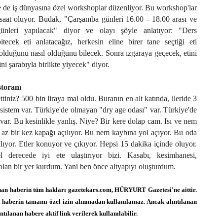
 de iş dünyasına özel workshoplar düzenliyor. Bu workshop'lar
 saat oluyor. Budak, "Çarşamba günleri 16.00 - 18.00 arası ve
ünleri yapılacak" diyor ve olayı şöyle anlatıyor: "Ders
itecek eti anlatacağız, herkesin eline birer tane seçtiği eti
lduğunu nasıl olduğunu bilecek. Sonra ızgaraya geçecek, etini
ini şarabıyla birlikte yiyecek" diyor.
storanı
tiniz? 500 bin liraya mal oldu. Buranın en alt katında, ileride 3
sistem var. Türkiye'de olmayan "dry age odası" var. Türkiye'de
 var. Bu kesinlikle yanlış. Niye? Bir kere dolap cam. Isı ve nem
az bir kez kapağı açılıyor. Bu nem kaybına yol açıyor. Bu oda
lıyor. Etler konuyor ve çıkıyor. Hepsi 15 dakika içinde oluyor.
erecede iyi ete ulaştırıyor bizi. Kasabı, kesimhanesi,
lan bir yer kurdum. Yani ben önce altyapıyı oluşturdum.
n haberin tüm hakları gazetekars.com, HÜRYURT Gazetesi'ne aittir.
i haberin tamamı özel izin alınmadan kullanılamaz. Ancak alıntılanan
ntılanan habere aktif link verilerek kullanılabilir.