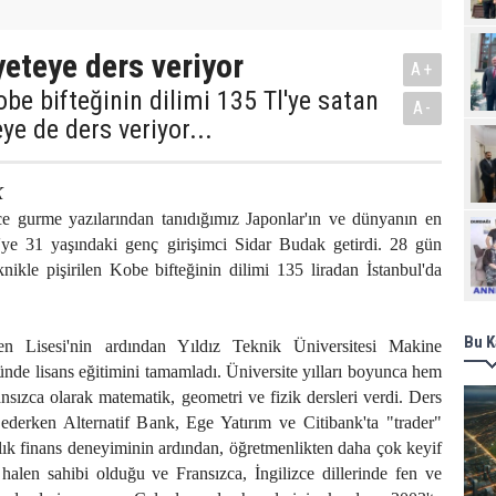
yeteye ders veriyor
A+
obe bifteğinin dilimi 135 Tl'ye satan
A-
ye de ders veriyor...
K
 gurme yazılarından tanıdığımız Japonlar'ın ve dünyanın en
Ziy
e'ye 31 yaşındaki genç girişimci Sidar Budak getirdi. 28 gün
eknikle pişirilen Kobe bifteğinin dilimi 135 liradan İstanbul'da
Bu K
en Lisesi'nin ardından Yıldız Teknik Üniversitesi Makine
de lisans eğitimini tamamladı. Üniversite yılları boyunca hem
nsızca olarak matematik, geometri ve fizik dersleri verdi. Ders
ederken Alternatif Bank, Ege Yatırım ve Citibank'ta "trader"
ıllık finans deneyiminin ardından, öğretmenlikten daha çok keyif
 halen sahibi olduğu ve Fransızca, İngilizce dillerinde fen ve