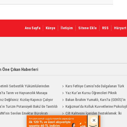
Ana Sayfa
Künye
İletişim
Sitene Ekle
RSS
Hüryurt
 Öne Çıkan Haberleri
etimli Serbestlik Yükümlülerinden
Kars Fethiye Camisi'nde Dalgalanan Türk
Temizlik Desteği
s'ta Tarım ve Hayvancılık Masaya
Bayrağı Görenlerin Beğenisini Topladı
Yaz Kur'an Kursu Öğrencileri Piknik
ı
nız Değilsiniz: Kızılay Kapınızı Çalıyor
Coşkusu Yaşadı
Bakan İbrahim Yumaklı, Kars'ta (GEKİS)'in
s'ın Turizm Potansiyeli Bakü'de Tanıtıldı
ilk uygulamasını başlattı
Kağızman'da Kolluk Kuvvetlerine Psikoloji
M’nin Sevilen Emektar Bürokratı
İlk Yardım Eğitimi
Cilt Kalitesini İçeriden Desteklemek: İki
 Yıldırım’ın Acı Günü
Enjeksiyon Uygulamasının Karşılaştırması