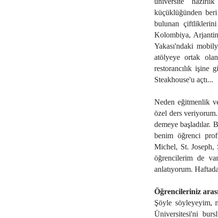
üniversite hazırlı
küçüklüğünden beri 
bulunan çiftlikleri
Kolombiya, Arjantin
Yakası'ndaki mobily
atölyeye ortak ola
restorancılık işine
Steakhouse'u açtı...
Neden eğitmenlik ve
özel ders veriyorum.
demeye başladılar. B
benim öğrenci prof
Michel, St. Joseph, 
öğrencilerim de var
anlatıyorum. Haftad
Öğrencileriniz aras
Şöyle söyleyeyim, m
Üniversitesi'ni bur