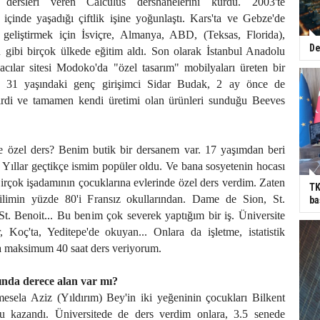
k dersleri veren Calculus dershanelerini kurdu. 2003'te
içinde yaşadığı çiftlik işine yoğunlaştı. Kars'ta ve Gebze'de
ni geliştirmek için İsviçre, Almanya, ABD, (Teksas, Florida),
De
 gibi birçok ülkede eğitim aldı. Son olarak İstanbul Anadolu
acılar sitesi Modoko'da "özel tasarım" mobilyaları üreten bir
n 31 yaşındaki genç girişimci Sidar Budak, 2 ay önce de
 girdi ve tamamen kendi üretimi olan ürünleri sunduğu Beeves
 özel ders? Benim butik bir dersanem var. 17 yaşımdan beri
 Yıllar geçtikçe ismim popüler oldu. Ve bana sosyetenin hocası
irçok işadamının çocuklarına evlerinde özel ders verdim. Zaten
TK
ilimin yüzde 80'i Fransız okullarından. Dame de Sion, St.
ba
St. Benoit... Bu benim çok severek yaptığım bir iş. Üniversite
, Koç'ta, Yeditepe'de okuyan... Onlara da işletme, istatistik
a maksimum 40 saat ders veriyorum.
ında derece alan var mı?
esela Aziz (Yıldırım) Bey'in iki yeğeninin çocukları Bilkent
slu kazandı. Üniversitede de ders verdim onlara, 3.5 senede