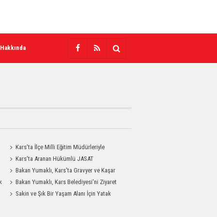
 Hakkında
Kars'ta İlçe Milli Eğitim Müdürleriyle
Değerlendirme Toplantısı
Kars'ta Aranan Hükümlü JASAT
Operasyonuyla Yakalandı
Bakan Yumaklı, Kars'ta Gravyer ve Kaşar
k
Üretim Tesisini Ziyaret Etti
Bakan Yumaklı, Kars Belediyesi'ni Ziyaret
Etti
Sakin ve Şık Bir Yaşam Alanı İçin Yatak
Odası Modelleri Savenis.com’da!