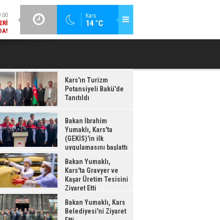
DA!
GÜNCEL / 18:37
Kars
:38
14 °C
BAKAN İBRAHIM YUMAKLI, KARS'TA (GEKİS)'IN ILK
BA
LDI
UYGULAMASINI BAŞLATTI
Kars'ın Turizm
Potansiyeli Bakü'de
Tanıtıldı
Bakan İbrahim
Yumaklı, Kars'ta
(GEKİS)'in ilk
uygulamasını başlattı
Bakan Yumaklı,
Kars'ta Gravyer ve
Kaşar Üretim Tesisini
Ziyaret Etti
Bakan Yumaklı, Kars
Belediyesi'ni Ziyaret