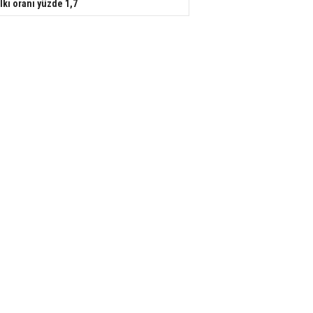
lkı oranı yüzde 1,7