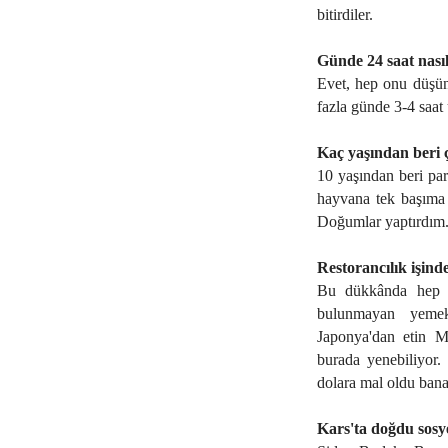
bitirdiler.
Günde 24 saat nasıl
Evet, hep onu düşü
fazla günde 3-4 saa
Kaç yaşından beri 
10 yaşından beri pa
hayvana tek başıma b
Doğumlar yaptırdım
Restorancılık işind
Bu dükkânda hep de
bulunmayan yemekl
Japonya'dan etin Mo
burada yenebiliyor.
dolara mal oldu bana
Kars'ta doğdu sosy