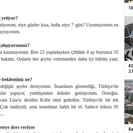
10
 yetiyor?
nüyorum, niye günler kısa, hafta niye 7 gün? Uyumuyorum en
t uyuyorum.
çalışıyorsunuz?
ra kazanıyorum. Ben 15 yaşındayken çiftlikte 4 ay boyunca 55
aktım. Onların her şeyini veterinerden daha iyi bilirim yani.
.
KO
2.
e beklentiniz ne?
ğişik şeyler deniyorum. İnsanların görmediği, Türkiye'de
er yapıyor, yurtdışından ürünler getiriyorum. Örneğin,
na Lisa'sı denilen Kobe etini getirdim. Türkiye'de bir tek
 Çok maliyetli, ama inanılmaz farklı bir et. Sadece kilosu 95
...
eteye ders veriyor
Ka