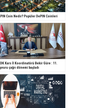
PIN Coin Nedir? Popüler DePIN Coinleri
DK Kars İl Koordinatörü Bekir Güre : 11.
şvuru çağrı dönemi başladı