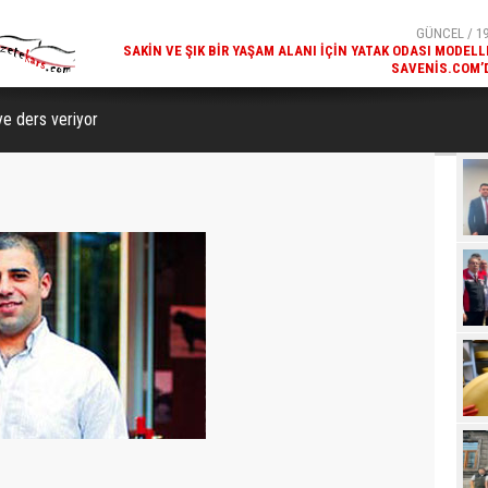
SAVENIS.COM’
GÜNCEL / 18
KARS'IN TURIZM POTANSIYELI BAKÜ'DE TANITI
ye ders veriyor