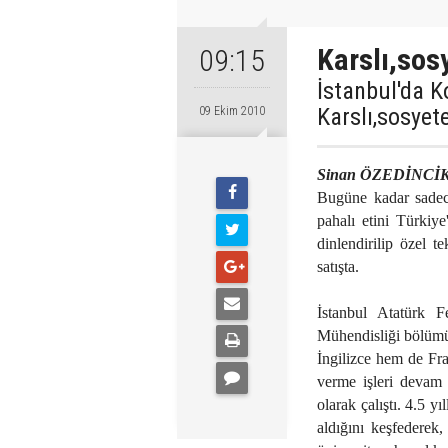
Karslı,sos
09:15
İstanbul'da K
Karslı,sosyete
09 Ekim 2010
Sinan ÖZEDİNCİ
Bugüne kadar sadece
pahalı etini Türkiy
dinlendirilip özel t
satışta.
İstanbul Atatürk F
Mühendisliği bölümün
İngilizce hem de Fra
verme işleri devam 
olarak çalıştı. 4.5 y
aldığını keşfederek,