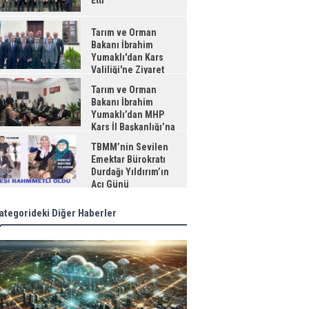
Etti
Tarım ve Orman
Bakanı İbrahim
Yumaklı'dan Kars
Valiliği'ne Ziyaret
Tarım ve Orman
Bakanı İbrahim
Yumaklı’dan MHP
Kars İl Başkanlığı’na
aret
TBMM’nin Sevilen
Emektar Bürokratı
Durdağı Yıldırım’ın
Acı Günü
ategorideki Diğer Haberler