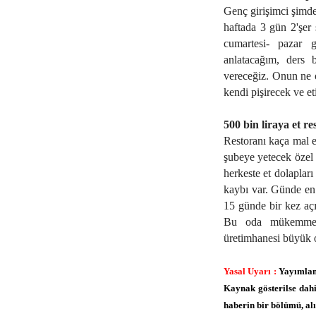
Genç girişimci şimde
haftada 3 gün 2'şer
cumartesi- pazar g
anlatacağım, ders b
vereceğiz. Onun ne o
kendi pişirecek ve et
500 bin liraya et re
Restoranı kaça mal et
şubeye yetecek özel 
herkeste et dolapları
kaybı var. Günde en 
15 günde bir kez açı
Bu oda mükemmel d
üretimhanesi büyük o
Yasal Uyarı :
Yayımlana
Kaynak gösterilse dah
haberin bir bölümü, alı