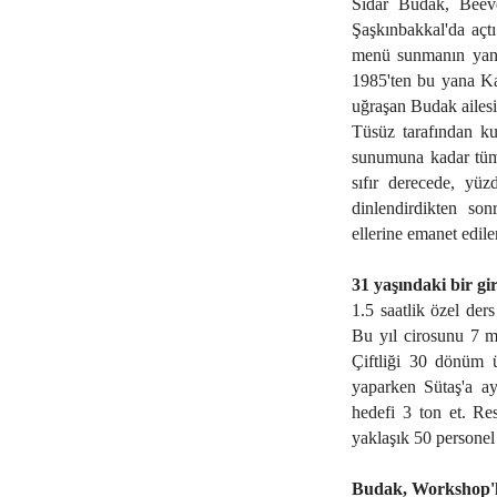
Sidar Budak, Beeves
Şaşkınbakkal'da açtı
menü sunmanın yanı 
1985'ten bu yana Kar
uğraşan Budak ailesi
Tüsüz tarafından ku
sunumuna kadar tüm 
sıfır derecede, yü
dinlendirdikten son
ellerine emanet edilen
31 yaşındaki bir gir
1.5 saatlik özel ders
Bu yıl cirosunu 7 mi
Çiftliği 30 dönüm ü
yaparken Sütaş'a ay
hedefi 3 ton et. Res
yaklaşık 50 personel 
Budak, Workshop'l