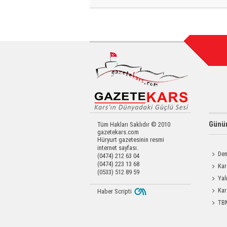
Günün
Tüm Hakları Saklıdır © 2010
gazetekars.com
Hüryurt gazetesinin resmi
internet sayfası.
Den
(0474) 212 63 04
(0474) 223 13 68
Okula 
Kar
(0533) 512 89 59
Yatırıld
Yal
Kar
Haber Scripti
TBM
Durdağı