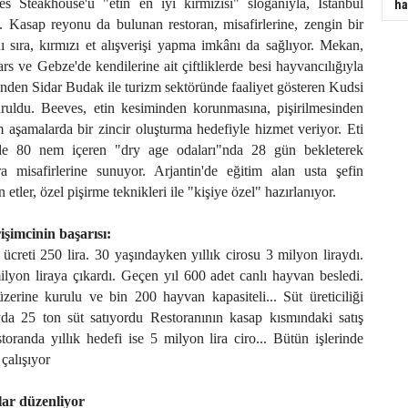
 Steakhouse'u "etin en iyi kırmızısı" sloganıyla, İstanbul
ha
. Kasap reyonu da bulunan restoran, misafirlerine, zengin bir
sıra, kırmızı et alışverişi yapma imkânı da sağlıyor. Mekan,
s ve Gebze'de kendilerine ait çiftliklerde besi hayvancılığıyla
nden Sidar Budak ile turizm sektöründe faaliyet gösteren Kudsi
ruldu. Beeves, etin kesiminden korunmasına, pişirilmesinden
aşamalarda bir zincir oluşturma hedefiyle hizmet veriyor. Eti
zde 80 nem içeren "dry age odaları"nda 28 gün bekleterek
ra misafirlerine sunuyor. Arjantin'de eğitim alan usta şefin
 etler, özel pişirme teknikleri ile "kişiye özel" hazırlanıyor.
işimcinin başarısı:
 ücreti 250 lira. 30 yaşındayken yıllık cirosu 3 milyon liraydı.
lyon liraya çıkardı. Geçen yıl 600 adet canlı hayvan besledi.
zerine kurulu ve bin 200 hayvan kapasiteli... Süt üreticiliği
da 25 ton süt satıyordu Restoranının kasap kısmındaki satış
toranda yıllık hedefi ise 5 milyon lira ciro... Bütün işlerinde
çalışıyor
ar düzenliyor