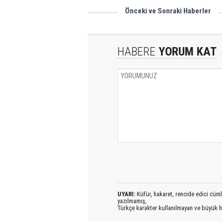
Önceki ve Sonraki Haberler
Enine uzununa park etmeyin!
HABERE
YORUM KAT
UYARI:
Küfür, hakaret, rencide edici cümlel
yazılmamış,
Türkçe karakter kullanılmayan ve büyük h