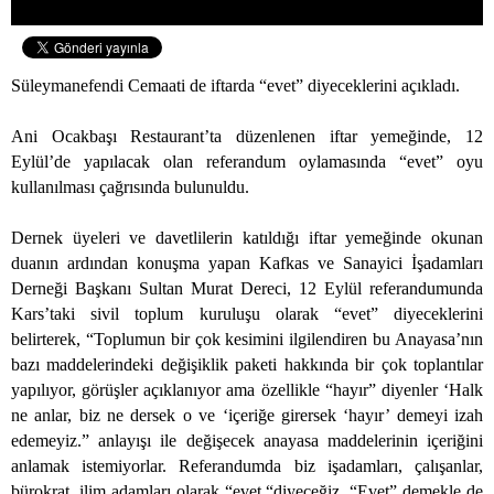
Süleymanefendi Cemaati de iftarda “evet” diyeceklerini açıkladı.
Ani Ocakbaşı Restaurant’ta düzenlenen iftar yemeğinde, 12
Eylül’de yapılacak olan referandum oylamasında “evet” oyu
kullanılması çağrısında bulunuldu.
Dernek üyeleri ve davetlilerin katıldığı iftar yemeğinde okunan
duanın ardından konuşma yapan Kafkas ve Sanayici İşadamları
Derneği Başkanı Sultan Murat Dereci, 12 Eylül referandumunda
Kars’taki sivil toplum kuruluşu olarak “evet” diyeceklerini
belirterek, “Toplumun bir çok kesimini ilgilendiren bu Anayasa’nın
bazı maddelerindeki değişiklik paketi hakkında bir çok toplantılar
yapılıyor, görüşler açıklanıyor ama özellikle “hayır” diyenler ‘Halk
ne anlar, biz ne dersek o ve ‘içeriğe girersek ‘hayır’ demeyi izah
edemeyiz.” anlayışı ile değişecek anayasa maddelerinin içeriğini
anlamak istemiyorlar. Referandumda biz işadamları, çalışanlar,
bürokrat, ilim adamları olarak “evet “diyeceğiz. “Evet” demekle de