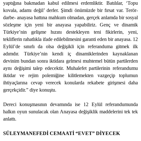
yaptığına bakmadan kabul edilmesi erdemliktir. Batılılar, ‘Topu
kovala, adamı değil’ derler. Şimdi önümüzde bir fırsat var. Terör-
darbe- anayasa hattına mahkum olmadan, gerçek anlamda bir sosyal
sözleşme için yeni bir anayasa yapabiliriz. Genç ve dinamik
Türkiye’nin gelişme hızını destekleyen teni fikirlerin, yeni,
tekliflerin rahatlıkla ifade edilebilmesini garanti eden bir anayasa. 12
Eylül’de sınırlı da olsa değişikli için referanduma gitmek ilk
adımdır. Türkiye’nin kendi iç dinamiklerinden kaynaklanan
devinim bundan sonra iktidara gelmesi muhtemel bütün partilerden
aynı değişimi talep edecektir. Muhalefet partilerinin referandumu
iktidar ve rejim polemiğine kilitlemekten vazgeçip toplumun
ihtiyaçlarına cevap verecek konularda rekabete girişmesi daha
gerçekçidir.” diye konuştu.
Dereci konuşmasının devamında ise 12 Eylül referandumunda
halkın oyun sunulacak olan Anayasa değişiklik maddelerini tek tek
anlattı.
SÜLEYMANEFEDİ CEMAATİ “EVET” DİYECEK