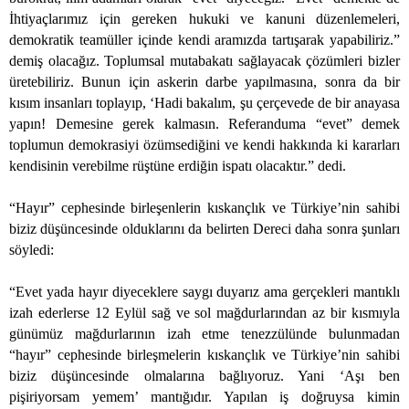
İhtiyaçlarımız için gereken hukuki ve kanuni düzenlemeleri,
demokratik teamüller içinde kendi aramızda tartışarak yapabiliriz.”
demiş olacağız. Toplumsal mutabakatı sağlayacak çözümleri bizler
üretebiliriz. Bunun için askerin darbe yapılmasına, sonra da bir
kısım insanları toplayıp, ‘Hadi bakalım, şu çerçevede de bir anayasa
yapın! Demesine gerek kalmasın. Referanduma “evet” demek
toplumun demokrasiyi özümsediğini ve kendi hakkında ki kararları
kendisinin verebilme rüştüne erdiğin ispatı olacaktır.” dedi.
“Hayır” cephesinde birleşenlerin kıskançlık ve Türkiye’nin sahibi
biziz düşüncesinde olduklarını da belirten Dereci daha sonra şunları
söyledi:
“Evet yada hayır diyeceklere saygı duyarız ama gerçekleri mantıklı
izah ederlerse 12 Eylül sağ ve sol mağdurlarından az bir kısmıyla
günümüz mağdurlarının izah etme tenezzülünde bulunmadan
“hayır” cephesinde birleşmelerin kıskançlık ve Türkiye’nin sahibi
biziz düşüncesinde olmalarına bağlıyoruz. Yani ‘Aşı ben
pişiriyorsam yemem’ mantığıdır. Yapılan iş doğruysa kimin