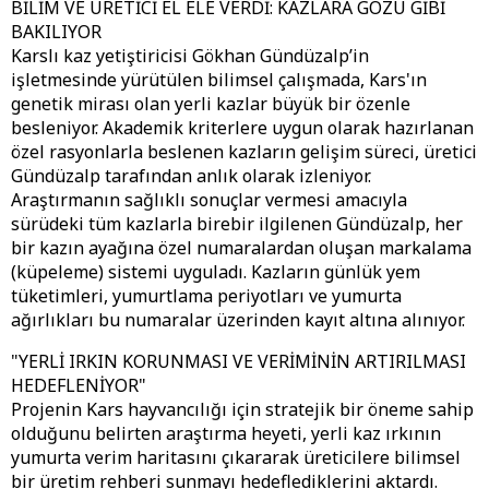
BİLİM VE ÜRETİCİ EL ELE VERDİ: KAZLARA GÖZÜ GİBİ
BAKILIYOR
Karslı kaz yetiştiricisi Gökhan Gündüzalp’in
işletmesinde yürütülen bilimsel çalışmada, Kars'ın
genetik mirası olan yerli kazlar büyük bir özenle
besleniyor. Akademik kriterlere uygun olarak hazırlanan
özel rasyonlarla beslenen kazların gelişim süreci, üretici
Gündüzalp tarafından anlık olarak izleniyor.
Araştırmanın sağlıklı sonuçlar vermesi amacıyla
sürüdeki tüm kazlarla birebir ilgilenen Gündüzalp, her
bir kazın ayağına özel numaralardan oluşan markalama
(küpeleme) sistemi uyguladı. Kazların günlük yem
tüketimleri, yumurtlama periyotları ve yumurta
ağırlıkları bu numaralar üzerinden kayıt altına alınıyor.
"YERLİ IRKIN KORUNMASI VE VERİMİNİN ARTIRILMASI
HEDEFLENİYOR"
Projenin Kars hayvancılığı için stratejik bir öneme sahip
olduğunu belirten araştırma heyeti, yerli kaz ırkının
yumurta verim haritasını çıkararak üreticilere bilimsel
bir üretim rehberi sunmayı hedeflediklerini aktardı.