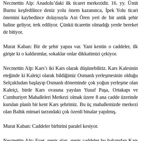
Necmettin Alp: Anadolu’daki ilk ticaret merkezidir. 16. yy. Ümit
Burnu keşfedilince deniz yolu önem kazanınca, İpek Yolu ticari
önemini kaybedince dolayısıyla Ani Ören yeri de bir antik şehir
haline geliyor, terk ediliyor. Çünkü ticaretin olmadığı yerde bereket
de bitiyor.
Murat Kaban: Bir de şehir yapısı var. Yani kentin o caddeler, ilk
girişte ki o kaldırımlar, sokaklar onlar dikkatimizi çekiyor.
Necmettin Alp: Kars’ı iki Kars olarak düşünebiliriz. Kars Kalesinin
eteğinde ki Kaleiçi olarak bildiğimiz Osmanlı yerleşmesinin olduğu
Selçukludan başlayıp Osmanlı döneminde çok yoğun yerleşme olan
Kaleiçi, birde Kars ovasına yayılan Yusuf Paşa, Ortakapı ve
Cumhuriyet Mahalleleri Merkezi olmak üzere 8 ana cadde üzerinde
kurulan planlı bir kent Kars şehrimiz. Bu üç mahallemizde merkezi
olan Baltık mimari tarzındaki çok özenli binalar yapılmış.
Murat Kaban: Caddeler birbirini paralel kesiyor.
Necmettin Alp: Evet, geniş alan, geniş caddeler bu bakımdan Kars