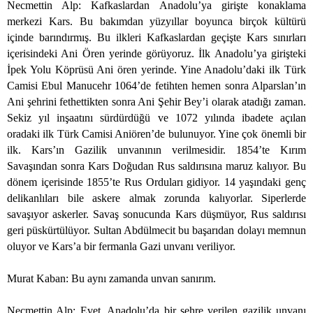
Necmettin Alp: Kafkaslardan Anadolu’ya girişte konaklama
merkezi Kars. Bu bakımdan yüzyıllar boyunca birçok kültürü
içinde barındırmış. Bu ilkleri Kafkaslardan geçişte Kars sınırları
içerisindeki Ani Ören yerinde görüyoruz. İlk Anadolu’ya girişteki
İpek Yolu Köprüsü Ani ören yerinde. Yine Anadolu’daki ilk Türk
Camisi Ebul Manucehr 1064’de fetihten hemen sonra Alparslan’ın
Ani şehrini fethettikten sonra Ani Şehir Bey’i olarak atadığı zaman.
Sekiz yıl inşaatını sürdürdüğü ve 1072 yılında ibadete açılan
oradaki ilk Türk Camisi Aniören’de bulunuyor. Yine çok önemli bir
ilk. Kars’ın Gazilik unvanının verilmesidir. 1854’te Kırım
Savaşından sonra Kars Doğudan Rus saldırısına maruz kalıyor. Bu
dönem içerisinde 1855’te Rus Orduları gidiyor. 14 yaşındaki genç
delikanlıları bile askere almak zorunda kalıyorlar. Siperlerde
savaşıyor askerler. Savaş sonucunda Kars düşmüyor, Rus saldırısı
geri püskürtülüyor. Sultan Abdülmecit bu başarıdan dolayı memnun
oluyor ve Kars’a bir fermanla Gazi unvanı veriliyor.
Murat Kaban: Bu aynı zamanda unvan sanırım.
Necmettin Alp: Evet, Anadolu’da bir şehre verilen gazilik unvanı