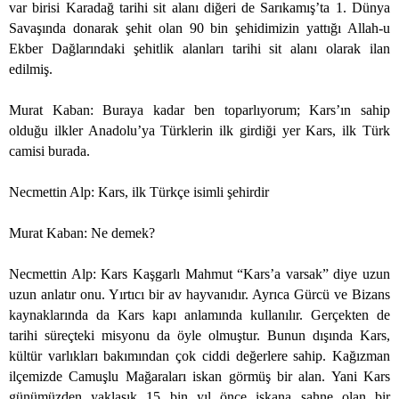
var birisi Karadağ tarihi sit alanı diğeri de Sarıkamış’ta 1. Dünya
Savaşında donarak şehit olan 90 bin şehidimizin yattığı Allah-u
Ekber Dağlarındaki şehitlik alanları tarihi sit alanı olarak ilan
edilmiş.
Murat Kaban: Buraya kadar ben toparlıyorum; Kars’ın sahip
olduğu ilkler Anadolu’ya Türklerin ilk girdiği yer Kars, ilk Türk
camisi burada.
Necmettin Alp: Kars, ilk Türkçe isimli şehirdir
Murat Kaban: Ne demek?
Necmettin Alp: Kars Kaşgarlı Mahmut “Kars’a varsak” diye uzun
uzun anlatır onu. Yırtıcı bir av hayvanıdır. Ayrıca Gürcü ve Bizans
kaynaklarında da Kars kapı anlamında kullanılır. Gerçekten de
tarihi süreçteki misyonu da öyle olmuştur. Bunun dışında Kars,
kültür varlıkları bakımından çok ciddi değerlere sahip. Kağızman
ilçemizde Camuşlu Mağaraları iskan görmüş bir alan. Yani Kars
günümüzden yaklaşık 15 bin yıl önce iskana sahne olan bir