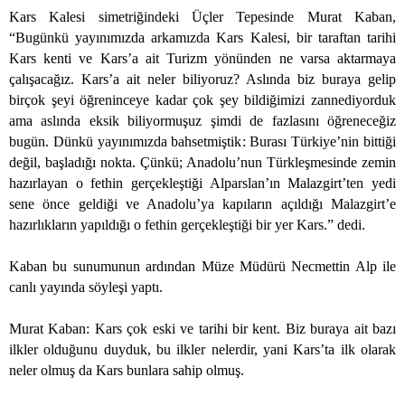
Kars Kalesi simetriğindeki Üçler Tepesinde Murat Kaban,
“Bugünkü yayınımızda arkamızda Kars Kalesi, bir taraftan tarihi
Kars kenti ve Kars’a ait Turizm yönünden ne varsa aktarmaya
çalışacağız. Kars’a ait neler biliyoruz? Aslında biz buraya gelip
birçok şeyi öğreninceye kadar çok şey bildiğimizi zannediyorduk
ama aslında eksik biliyormuşuz şimdi de fazlasını öğreneceğiz
bugün. Dünkü yayınımızda bahsetmiştik: Burası Türkiye’nin bittiği
değil, başladığı nokta. Çünkü; Anadolu’nun Türkleşmesinde zemin
hazırlayan o fethin gerçekleştiği Alparslan’ın Malazgirt’ten yedi
sene önce geldiği ve Anadolu’ya kapıların açıldığı Malazgirt’e
hazırlıkların yapıldığı o fethin gerçekleştiği bir yer Kars.” dedi.
Kaban bu sunumunun ardından Müze Müdürü Necmettin Alp ile
canlı yayında söyleşi yaptı.
Murat Kaban: Kars çok eski ve tarihi bir kent. Biz buraya ait bazı
ilkler olduğunu duyduk, bu ilkler nelerdir, yani Kars’ta ilk olarak
neler olmuş da Kars bunlara sahip olmuş.