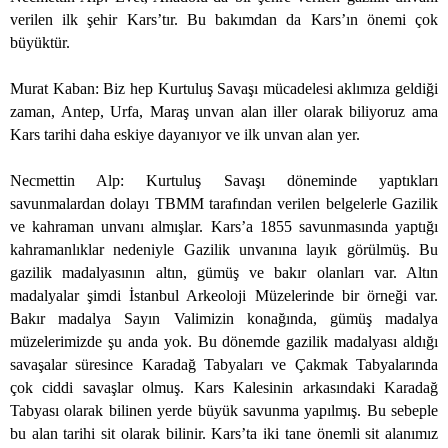
verilen ilk şehir Kars’tır. Bu bakımdan da Kars’ın önemi çok
büyüktür.
Murat Kaban: Biz hep Kurtuluş Savaşı mücadelesi aklımıza geldiği
zaman, Antep, Urfa, Maraş unvan alan iller olarak biliyoruz ama
Kars tarihi daha eskiye dayanıyor ve ilk unvan alan yer.
Necmettin Alp: Kurtuluş Savaşı döneminde yaptıkları
savunmalardan dolayı TBMM tarafından verilen belgelerle Gazilik
ve kahraman unvanı almışlar. Kars’a 1855 savunmasında yaptığı
kahramanlıklar nedeniyle Gazilik unvanına layık görülmüş. Bu
gazilik madalyasının altın, gümüş ve bakır olanları var. Altın
madalyalar şimdi İstanbul Arkeoloji Müzelerinde bir örneği var.
Bakır madalya Sayın Valimizin konağında, gümüş madalya
müzelerimizde şu anda yok. Bu dönemde gazilik madalyası aldığı
savaşalar süresince Karadağ Tabyaları ve Çakmak Tabyalarında
çok ciddi savaşlar olmuş. Kars Kalesinin arkasındaki Karadağ
Tabyası olarak bilinen yerde büyük savunma yapılmış. Bu sebeple
bu alan tarihi sit olarak bilinir. Kars’ta iki tane önemli sit alanımız