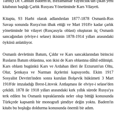
Tarihçi Dr. Candan Badem'in, Birzamanlar Yayıncılık'tan çıkan yeni
kitabının başlığı Çarlık Rusyası Yönetiminde Kars Vilayeti.
Kitapta, 93 Harbi olarak adlandırılan 1877-1878 Osmanlı-Rus
Savaşı sonunda Rusya'nın ilhak ettiği ve Mart 1918'e kadar çarlık
yönetiminde bir vilayet (Rusçasıyla oblast) oluşturan üç Osmanlı
sancağından (elviye-i selase) ikisinin 1878-1914 yılları arasındaki
öyküsü anlatılıyor.
Osmanlı devletinin Batum, Çıldır ve Kars sancaklarından birincisi
Rusların Batum oblastına, son ikisi de Kars oblastına dâhil edilmişti.
Kars oblastı bugünkü Kars ve Ardahan illeri ile Erzurum'un Oltu,
Olur, Şenkaya ve Narman ilçelerini kapsıyordu. Ekim 1917
Sosyalist Devrim'inden sonra kurulan Bolşevik hükümeti 3 Mart
1918'de imzaladığı Brest-Litovsk Antlaşması ile elviye-i selase'den
çekildi. 1878 ile 1918 yılları arasındaki kırk yıllık sürede Rusya'ya
terk edilen bu Osmanlı topraklarında neler olup bittiği konusunda
Türkçede kapsamlı bir monografi şimdiye değin yoktu. Badem'in
kitabı bu boşluğu doldurma konusunda önemli bir adım.