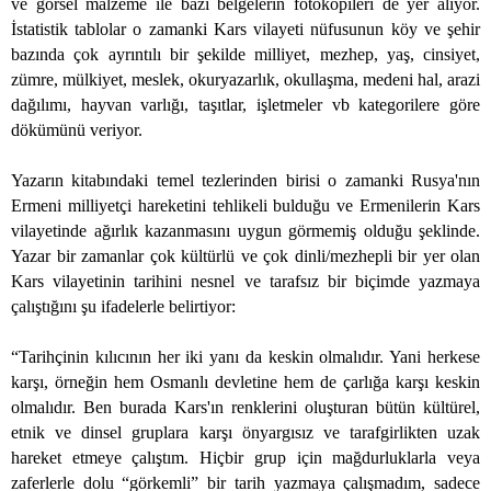
ve görsel malzeme ile bazı belgelerin fotokopileri de yer alıyor.
İstatistik tablolar o zamanki Kars vilayeti nüfusunun köy ve şehir
bazında çok ayrıntılı bir şekilde milliyet, mezhep, yaş, cinsiyet,
zümre, mülkiyet, meslek, okuryazarlık, okullaşma, medeni hal, arazi
dağılımı, hayvan varlığı, taşıtlar, işletmeler vb kategorilere göre
dökümünü veriyor.
Yazarın kitabındaki temel tezlerinden birisi o zamanki Rusya'nın
Ermeni milliyetçi hareketini tehlikeli bulduğu ve Ermenilerin Kars
vilayetinde ağırlık kazanmasını uygun görmemiş olduğu şeklinde.
Yazar bir zamanlar çok kültürlü ve çok dinli/mezhepli bir yer olan
Kars vilayetinin tarihini nesnel ve tarafsız bir biçimde yazmaya
çalıştığını şu ifadelerle belirtiyor:
“Tarihçinin kılıcının her iki yanı da keskin olmalıdır. Yani herkese
karşı, örneğin hem Osmanlı devletine hem de çarlığa karşı keskin
olmalıdır. Ben burada Kars'ın renklerini oluşturan bütün kültürel,
etnik ve dinsel gruplara karşı önyargısız ve tarafgirlikten uzak
hareket etmeye çalıştım. Hiçbir grup için mağdurluklarla veya
zaferlerle dolu “görkemli” bir tarih yazmaya çalışmadım, sadece