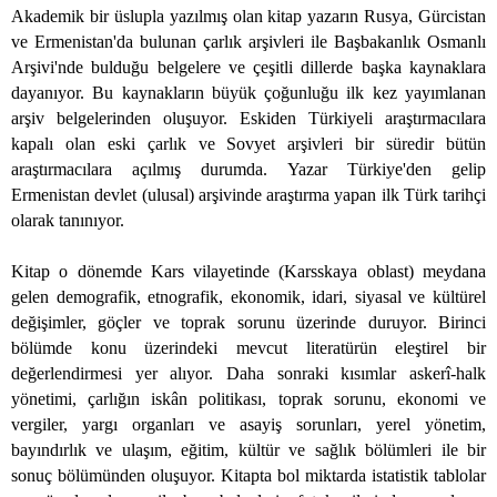
Akademik bir üslupla yazılmış olan kitap yazarın Rusya, Gürcistan
ve Ermenistan'da bulunan çarlık arşivleri ile Başbakanlık Osmanlı
Arşivi'nde bulduğu belgelere ve çeşitli dillerde başka kaynaklara
dayanıyor. Bu kaynakların büyük çoğunluğu ilk kez yayımlanan
arşiv belgelerinden oluşuyor. Eskiden Türkiyeli araştırmacılara
kapalı olan eski çarlık ve Sovyet arşivleri bir süredir bütün
araştırmacılara açılmış durumda. Yazar Türkiye'den gelip
Ermenistan devlet (ulusal) arşivinde araştırma yapan ilk Türk tarihçi
olarak tanınıyor.
Kitap o dönemde Kars vilayetinde (Karsskaya oblast) meydana
gelen demografik, etnografik, ekonomik, idari, siyasal ve kültürel
değişimler, göçler ve toprak sorunu üzerinde duruyor. Birinci
bölümde konu üzerindeki mevcut literatürün eleştirel bir
değerlendirmesi yer alıyor. Daha sonraki kısımlar askerî-halk
yönetimi, çarlığın iskân politikası, toprak sorunu, ekonomi ve
vergiler, yargı organları ve asayiş sorunları, yerel yönetim,
bayındırlık ve ulaşım, eğitim, kültür ve sağlık bölümleri ile bir
sonuç bölümünden oluşuyor. Kitapta bol miktarda istatistik tablolar