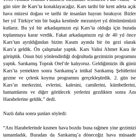
gün süre ile Kars’ta konaklayacağız. Kars tarihi bir kent adeta açık
hava müzesi doğası ve tarihi ile insanları hayran bırakıyor. Bizler
her yıl Türkiye’nin bir başka kentinde mezuniyet yıl dönümümüzü
kutlarız. Bu yıl bir arkadaşımızın eşi Kars’ta olduğu için burada
toplanmaya karar verdik. Fakat arkadaşımızın eşi de 40 yıl önce
Kars’tan ayrıldığından bizim Kasım ayında bir ön gezi olarak
Kars’a geldik. Ön çalışmalar yaptık. Kars Valisi Ahmet Kara ile
görüştük. Onun bizi yönlendirdiği doğrultuda gezimizin programını
yaptık. Sarıkamış Toprak Otel’de kalıyoruz. Geldiğimizin ilk günü
Kars’ta yemekten sonra Sarıkamış’a intikal Sarıkamış Şehitlerini
gezme ve çelenk koyma programını gerçekleştirdik. 2. gün ise
Kars’ın merkezini, evlerini, kalesini, camilerini, kümbetlerini,
hamamlarını ve diğer görülecek yerlerini gezdikten sonra Anı
Harabelerine geldik.” dedi.
Nazlı daha sonra şunları söyledi:
“Anı Harabelerinde kısmen hava bozdu buna rağmen yine gezimizi
tamamladık. Buradan da Sarıkamış’a döneceğiz hava müsaade