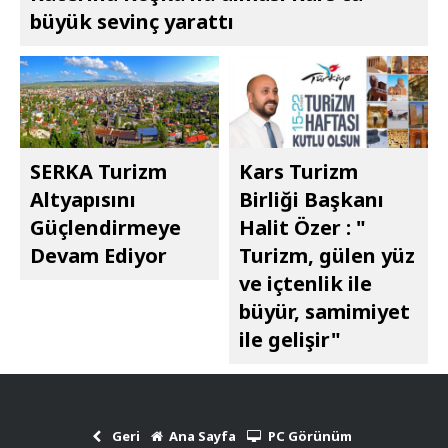
büyük sevinç yarattı
SERKA Turizm
Kars Turizm
Altyapısını
Birliği Başkanı
Güçlendirmeye
Halit Özer : "​​​​​​​
Devam Ediyor
Turizm, gülen yüz
ve içtenlik ile
büyür, samimiyet
ile gelişir"
Geri
Ana Sayfa
PC Görünüm