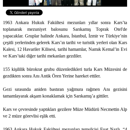
1963 Ankara Hukuk Fakültesi mezunları yıllar sonra Kars’ta
toplanarak mezuniyet balosunu Sarıkamış Toprak Otel'de
yapacaklar. Gruplar halinde Ankara, İstanbul, İzmir ve Türkiye’nin
çeşitli yerlerinden gelerek Kars’ın tarihi ve turistik yerleri olan Kars
Kalesi, 12 Havariler Kilisesi, tarihi hamamlar, Namık Kemal’in Evi
ve Kars’taki diğer tarihi mekanları gezdiler.
155 kişililik bürokrat grubu düzenledikleri turla Kars Müzesini de
gezdikten sonra Anı Antik Ören Yerine hareket ettiler.
Gezi sırasında aniden bastıran yağmura rağmen Anı gezisini
tamamlayarak akşam konaklamak için Sarıkamış’a gittiler.
Kars ve çevresinde yaptıkları gezilere Müze Müdürü Necmettin Alp
ve 2 müze görevlisi eşlik etti.
1963 Ankara Hukuk Fakültesi mezunları temsilcisi Fuat Nazlı, “4