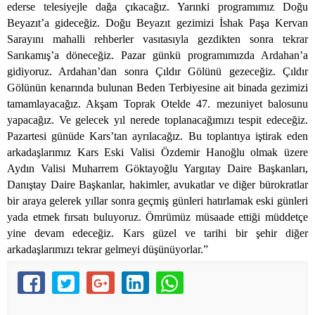
ederse telesiyejle dağa çıkacağız. Yarınki programımız Doğu
Beyazıt’a gideceğiz. Doğu Beyazıt gezimizi İshak Paşa Kervan
Sarayını mahalli rehberler vasıtasıyla gezdikten sonra tekrar
Sarıkamış’a döneceğiz. Pazar günkü programımızda Ardahan’a
gidiyoruz. Ardahan’dan sonra Çıldır Gölünü gezeceğiz. Çıldır
Gölünün kenarında bulunan Beden Terbiyesine ait binada gezimizi
tamamlayacağız. Akşam Toprak Otelde 47. mezuniyet balosunu
yapacağız. Ve gelecek yıl nerede toplanacağımızı tespit edeceğiz.
Pazartesi günüde Kars’tan ayrılacağız. Bu toplantıya iştirak eden
arkadaşlarımız Kars Eski Valisi Özdemir Hanoğlu olmak üzere
Aydın Valisi Muharrem Göktayoğlu Yargıtay Daire Başkanları,
Danıştay Daire Başkanlar, hakimler, avukatlar ve diğer bürokratlar
bir araya gelerek yıllar sonra geçmiş günleri hatırlamak eski günleri
yada etmek fırsatı buluyoruz. Ömrümüz müsaade ettiği müddetçe
yine devam edeceğiz. Kars güzel ve tarihi bir şehir diğer
arkadaşlarımızı tekrar gelmeyi düşünüyorlar.”