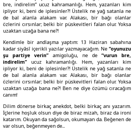
bre, indirelim” ucuz kahramanlığı. Hem, yazanları kim
ipliyor ki, beni de iplesinler?! Üstelik ne yağ satanla ne
de bal alanla alakam var. Alakası, bir bağı olanlar
özlerini cırsınlar; belki bir püskevitleri falan olur. Yoksa
uzaktan uzağa bana ne?!
Kendimle bir andlaşma yaptım: 13 Haziran sabahına
kadar siyâsî içerikli yazılar yazmayacağım. Ne
“oyunuzu
şu partiye verin”
amigoluğu, ne de
“vurun bre,
indirelim”
ucuz kahramanlığı. Hem, yazanları kim
ipliyor ki, beni de iplesinler?! Üstelik ne yağ satanla ne
de bal alanla alakam var. Alakası, bir bağı olanlar
özlerini cırsınlar; belki bir püskevitleri falan olur. Yoksa
uzaktan uzağa bana ne?! Ben ne diye özümü cıracağım
canım!
Dilim dönerse birkaç anekdot, belki birkaç anı yazarım.
İçlerine hoşluk olsun diye de biraz mizah, biraz da ironi
katarım. Okuyan da sağolsun, okumayan da. Beğenen de
var olsun, beğenmeyen de...