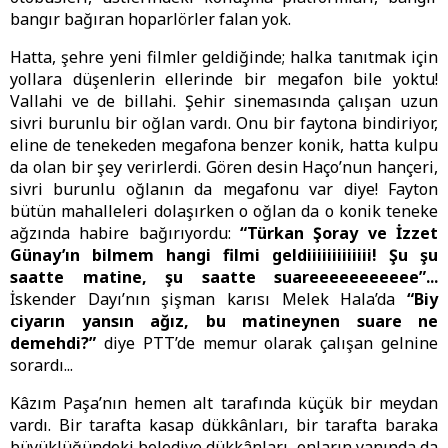
bangır bağıran hoparlörler falan yok.
Hatta, şehre yeni filmler geldiğinde; halka tanıtmak için
yollara düşenlerin ellerinde bir megafon bile yoktu!
Vallahi ve de billahi. Şehir sinemasında çalışan uzun
sivri burunlu bir oğlan vardı. Onu bir faytona bindiriyor,
eline de tenekeden megafona benzer konik, hatta kulpu
da olan bir şey verirlerdi. Gören desin Haço’nun hançeri,
sivri burunlu oğlanın da megafonu var diye! Fayton
bütün mahalleleri dolaşırken o oğlan da o konik teneke
ağzında habire bağırıyordu:
“Türkan Şoray ve İzzet
Günay’ın bilmem hangi filmi geldiiiiiiiiiiiii! Şu şu
saatte matine, şu saatte suareeeeeeeeeee”...
İskender Dayı’nın şişman karısı Melek Hala’da
“Biy
ciyarın yansın ağız, bu matineynen suare ne
demehdi?”
diye PTT’de memur olarak çalışan gelnine
sorardı...
Kâzım Paşa’nın hemen alt tarafında küçük bir meydan
vardı. Bir tarafta kasap dükkânları, bir tarafta baraka
büyüklüğündeki belediye dükkânları, onların yanında da