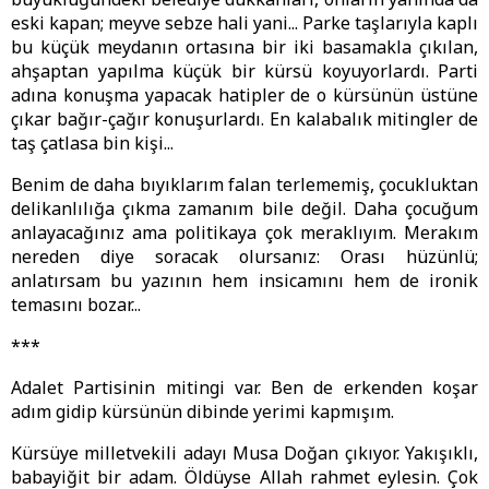
eski kapan; meyve sebze hali yani... Parke taşlarıyla kaplı
bu küçük meydanın ortasına bir iki basamakla çıkılan,
ahşaptan yapılma küçük bir kürsü koyuyorlardı. Parti
adına konuşma yapacak hatipler de o kürsünün üstüne
çıkar bağır-çağır konuşurlardı. En kalabalık mitingler de
taş çatlasa bin kişi...
Benim de daha bıyıklarım falan terlememiş, çocukluktan
delikanlılığa çıkma zamanım bile değil. Daha çocuğum
anlayacağınız ama politikaya çok meraklıyım. Merakım
nereden diye soracak olursanız: Orası hüzünlü;
anlatırsam bu yazının hem insicamını hem de ironik
temasını bozar...
***
Adalet Partisinin mitingi var. Ben de erkenden koşar
adım gidip kürsünün dibinde yerimi kapmışım.
Kürsüye milletvekili adayı Musa Doğan çıkıyor. Yakışıklı,
babayiğit bir adam. Öldüyse Allah rahmet eylesin. Çok