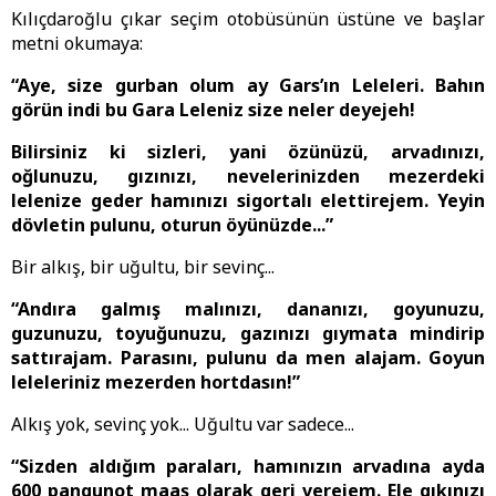
Kılıçdaroğlu çıkar seçim otobüsünün üstüne ve başlar
metni okumaya:
“Aye, size gurban olum ay Gars’ın Leleleri. Bahın
görün indi bu Gara Leleniz size neler deyejeh!
Bilirsiniz ki sizleri, yani özünüzü, arvadınızı,
oğlunuzu, gızınızı, nevelerinizden mezerdeki
lelenize geder hamınızı sigortalı elettirejem. Yeyin
dövletin pulunu, oturun öyünüzde...”
Bir alkış, bir uğultu, bir sevinç...
“Andıra galmış malınızı, dananızı, goyunuzu,
guzunuzu, toyuğunuzu, gazınızı gıymata mindirip
sattırajam. Parasını, pulunu da men alajam. Goyun
leleleriniz mezerden hortdasın!”
Alkış yok, sevinç yok... Uğultu var sadece...
“Sizden aldığım paraları, hamınızın arvadına ayda
600 pangunot maaş olarak geri verejem. Ele gıkınızı