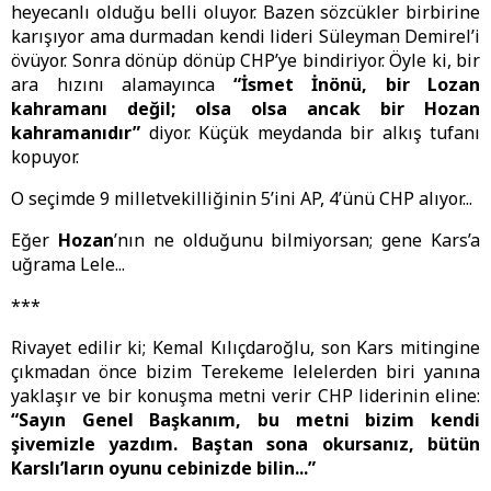
heyecanlı olduğu belli oluyor. Bazen sözcükler birbirine
karışıyor ama durmadan kendi lideri Süleyman Demirel’i
övüyor. Sonra dönüp dönüp CHP’ye bindiriyor. Öyle ki, bir
ara hızını alamayınca
“İsmet İnönü, bir Lozan
kahramanı değil; olsa olsa ancak bir Hozan
kahramanıdır”
diyor. Küçük meydanda bir alkış tufanı
kopuyor.
O seçimde 9 milletvekilliğinin 5’ini AP, 4’ünü CHP alıyor...
Eğer
Hozan
’nın ne olduğunu bilmiyorsan; gene Kars’a
uğrama Lele...
***
Rivayet edilir ki; Kemal Kılıçdaroğlu, son Kars mitingine
çıkmadan önce bizim Terekeme lelelerden biri yanına
yaklaşır ve bir konuşma metni verir CHP liderinin eline:
“Sayın Genel Başkanım, bu metni bizim kendi
şivemizle yazdım. Baştan sona okursanız, bütün
Karslı’ların oyunu cebinizde bilin...”