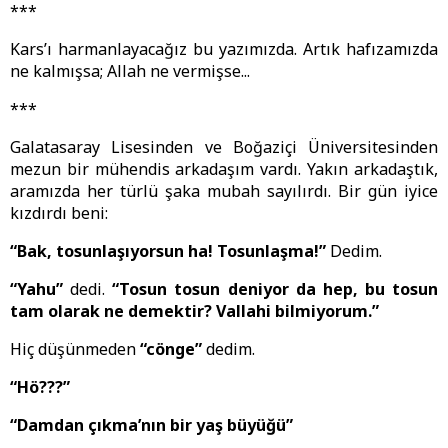
***
Kars’ı harmanlayacağız bu yazımızda. Artık hafızamızda
ne kalmışsa; Allah ne vermişse...
***
Galatasaray Lisesinden ve Boğaziçi Üniversitesinden
mezun bir mühendis arkadaşım vardı. Yakın arkadaştık,
aramızda her türlü şaka mubah sayılırdı. Bir gün iyice
kızdırdı beni:
“Bak, tosunlaşıyorsun ha! Tosunlaşma!”
Dedim.
“Yahu”
dedi.
“Tosun tosun deniyor da hep, bu tosun
tam olarak ne demektir? Vallahi bilmiyorum.”
Hiç düşünmeden
“cönge”
dedim.
“Hö???”
“Damdan çıkma’nın bir yaş büyüğü”