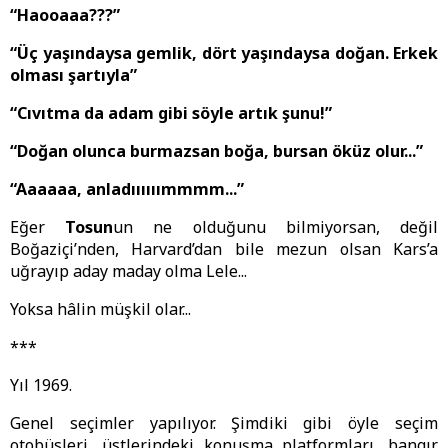
“Haooaaa???”
“Üç yaşındaysa gemlik, dört yaşındaysa doğan. Erkek
olması şartıyla”
“Cıvıtma da adam gibi söyle artık şunu!”
“Doğan olunca burmazsan boğa, bursan öküz olur...”
“Aaaaaa, anladıııııımmmm...”
Eğer
Tosun
un ne olduğunu bilmiyorsan, değil
Boğaziçi’nden, Harvard’dan bile mezun olsan Kars’a
uğrayıp aday maday olma Lele...
Yoksa hâlin müşkil olar...
***
Yıl 1969.
Genel seçimler yapılıyor. Şimdiki gibi öyle seçim
otobüsleri, üstlerindeki konuşma platformları, bangır