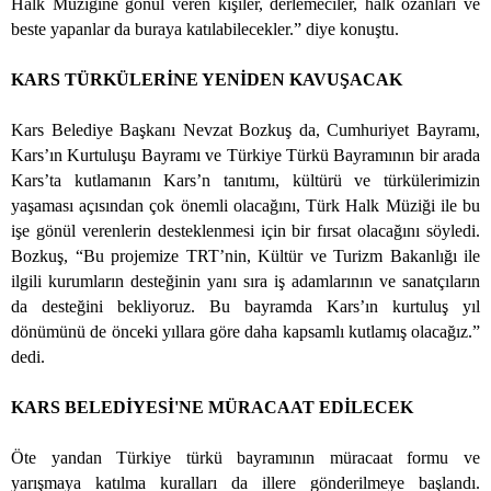
Halk Müziğine gönül veren kişiler, derlemeciler, halk ozanları ve
beste yapanlar da buraya katılabilecekler.” diye konuştu.
KARS TÜRKÜLERİNE YENİDEN KAVUŞACAK
Kars Belediye Başkanı Nevzat Bozkuş da, Cumhuriyet Bayramı,
Kars’ın Kurtuluşu Bayramı ve Türkiye Türkü Bayramının bir arada
Kars’ta kutlamanın Kars’n tanıtımı, kültürü ve türkülerimizin
yaşaması açısından çok önemli olacağını, Türk Halk Müziği ile bu
işe gönül verenlerin desteklenmesi için bir fırsat olacağını söyledi.
Bozkuş, “Bu projemize TRT’nin, Kültür ve Turizm Bakanlığı ile
ilgili kurumların desteğinin yanı sıra iş adamlarının ve sanatçıların
da desteğini bekliyoruz. Bu bayramda Kars’ın kurtuluş yıl
dönümünü de önceki yıllara göre daha kapsamlı kutlamış olacağız.”
dedi.
KARS BELEDİYESİ'NE MÜRACAAT EDİLECEK
Öte yandan Türkiye türkü bayramının müracaat formu ve
yarışmaya katılma kuralları da illere gönderilmeye başlandı.