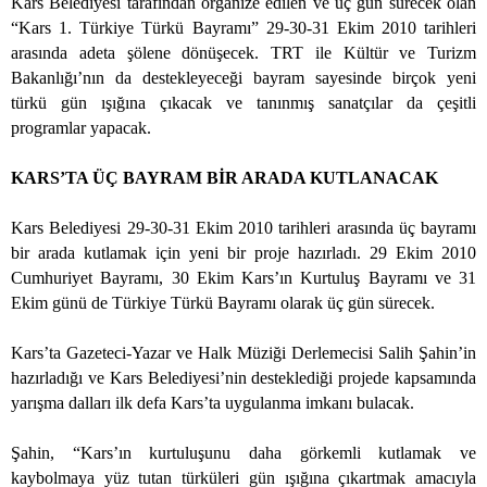
Kars Belediyesi tarafından organize edilen ve üç gün sürecek olan
“Kars 1. Türkiye Türkü Bayramı” 29-30-31 Ekim 2010 tarihleri
arasında adeta şölene dönüşecek. TRT ile Kültür ve Turizm
Bakanlığı’nın da destekleyeceği bayram sayesinde birçok yeni
türkü gün ışığına çıkacak ve tanınmış sanatçılar da çeşitli
programlar yapacak.
KARS’TA ÜÇ BAYRAM BİR ARADA KUTLANACAK
Kars Belediyesi 29-30-31 Ekim 2010 tarihleri arasında üç bayramı
bir arada kutlamak için yeni bir proje hazırladı. 29 Ekim 2010
Cumhuriyet Bayramı, 30 Ekim Kars’ın Kurtuluş Bayramı ve 31
Ekim günü de Türkiye Türkü Bayramı olarak üç gün sürecek.
Kars’ta Gazeteci-Yazar ve Halk Müziği Derlemecisi Salih Şahin’in
hazırladığı ve Kars Belediyesi’nin desteklediği projede kapsamında
yarışma dalları ilk defa Kars’ta uygulanma imkanı bulacak.
Şahin, “Kars’ın kurtuluşunu daha görkemli kutlamak ve
kaybolmaya yüz tutan türküleri gün ışığına çıkartmak amacıyla