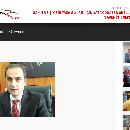
SAVENIS.COM’
GÜNCEL / 18
KARS'IN TURIZM POTANSIYELI BAKÜ'DE TANITI
stane Sevinci