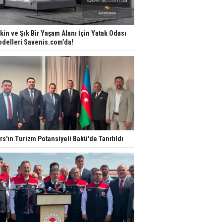
kin ve Şık Bir Yaşam Alanı İçin Yatak Odası
delleri Savenis.com’da!
rs'ın Turizm Potansiyeli Bakü'de Tanıtıldı