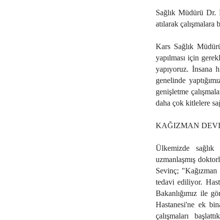
Sağlık Müdürü Dr. F
atılarak çalışmalara 
Kars Sağlık Müdürü 
yapılması için gerek
yapıyoruz. İnsana h
genelinde yaptığımı
genişletme çalışmala
daha çok kitlelere sa
KAĞIZMAN DEVL
Ülkemizde sağlık h
uzmanlaşmış doktorla
Sevinç; "Kağızman D
tedavi ediliyor. Ha
Bakanlığımız ile gö
Hastanesi'ne ek bin
çalışmaları başlatt