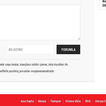
Ba
Ett
er veya imalar, inançlara saldırı içeren, imla kuralları ile
arflerle yazılmış yorumlar onaylanmamaktadır.
Ana Sayfa
Künye
İletişim
Sitene Ekle
RSS
Hüryurt