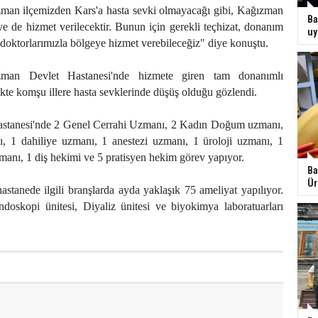
man ilçemizden Kars'a hasta sevki olmayacağı gibi, Kağızman
Ba
e de hizmet verilecektir. Bunun için gerekli teçhizat, donanım
uy
doktorlarımızla bölgeye hizmet verebileceğiz" diye konuştu.
man Devlet Hastanesi'nde hizmete giren tam donanımlı
likte komşu illere hasta sevklerinde düşüş olduğu gözlendi.
stanesi'nde 2 Genel Cerrahi Uzmanı, 2 Kadın Doğum uzmanı,
, 1 dahiliye uzmanı, 1 anestezi uzmanı, 1 üroloji uzmanı, 1
zmanı, 1 diş hekimi ve 5 pratisyen hekim görev yapıyor.
Ba
Ür
hastanede ilgili branşlarda ayda yaklaşık 75 ameliyat yapılıyor.
doskopi ünitesi, Diyaliz ünitesi ve biyokimya laboratuarları
Madde Bağımlısı Binayı Yakıyordu