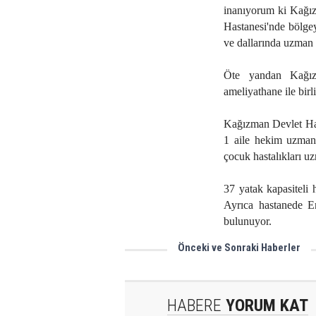
inanıyorum ki Kağız
Hastanesi'nde bölgey
ve dallarında uzman 
Öte yandan Kağız
ameliyathane ile bir
Kağızman Devlet Ha
1 aile hekim uzmanı
çocuk hastalıkları u
37 yatak kapasiteli 
Ayrıca hastanede En
bulunuyor.
Önceki ve Sonraki Haberler
Diksiyon kursuna yoğun ilgi
HABERE
YORUM KAT