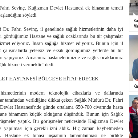
ahri Sevinç, Kağızman Devlet Hastanesi ek binasının temeli
başlandığını söyledi.
Sa
Mo
Dr. Fahri Sevinç, il genelinde sağlık hizmetlerinin daha iyi
li gördüğümüz Hastane ve sağlık ocaklarında bu tür çalışmalar
izmet ediyoruz. İnsan sağlığa hizmet ediyoruz. Bunun için il
z çalışmalarda yetersiz ve eksik gördüğümüz yerlerde bu tür
rı yapıyoruz. Amacımız hastanelerimizde ve sağlık ocaklarımız
ğlık hizmeti vermektir" dedi.
ET HASTANESİ BÖLGEYE HİTAP EDECEK
Ka
izmetlerinin modern teknolojik cihazlarla ve dallarında
r tarafından verildiğine dikkat çeken Sağlık Müdürü Dr. Fahri
evlet Hastanesi'nde günde ortalama 650-700 civarında hasta
stane binamızın küçük olduğunu düşündük. Bunun için Sağlık
rüşmeler yaptık. Bu görüşmeler neticesinde Kağızman Devlet
a yapılması için gerekli izni aldık. Hiç zaman kaybetmeden
ık. Hastane ek binası inşaatının tamamlanması ile birlikte