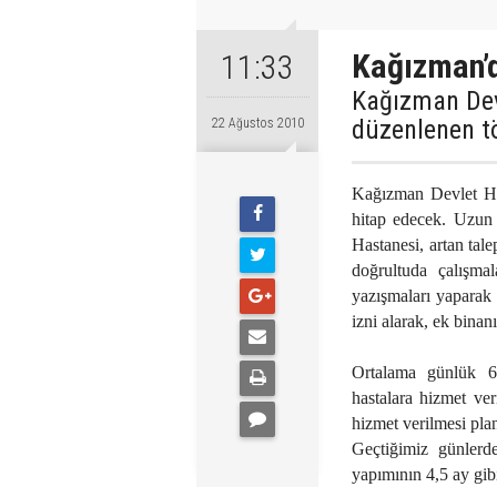
Kağızman’
11:33
Kağızman Dev
düzenlenen tö
22 Ağustos 2010
Kağızman Devlet Has
hitap edecek. Uzun 
Hastanesi, artan tal
doğrultuda çalışma
yazışmaları yaparak 
izni alarak, ek binanı
Ortalama günlük 6
hastalara hizmet ver
hizmet verilmesi pla
Geçtiğimiz günlerde
yapımının 4,5 ay gibi