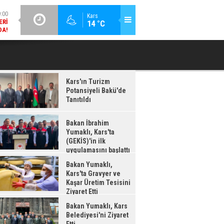
DA!
GÜNCEL / 18:37
Kars
:38
14 °C
BAKAN İBRAHIM YUMAKLI, KARS'TA (GEKİS)'IN ILK
BA
LDI
UYGULAMASINI BAŞLATTI
Kars'ın Turizm
Potansiyeli Bakü'de
Tanıtıldı
Bakan İbrahim
Yumaklı, Kars'ta
(GEKİS)'in ilk
uygulamasını başlattı
Bakan Yumaklı,
Kars'ta Gravyer ve
Kaşar Üretim Tesisini
Ziyaret Etti
Bakan Yumaklı, Kars
Belediyesi'ni Ziyaret