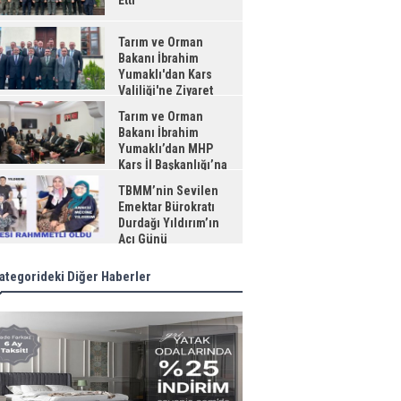
Etti
Tarım ve Orman
Bakanı İbrahim
Yumaklı'dan Kars
Valiliği'ne Ziyaret
Tarım ve Orman
Bakanı İbrahim
Yumaklı’dan MHP
Kars İl Başkanlığı’na
aret
TBMM’nin Sevilen
Emektar Bürokratı
Durdağı Yıldırım’ın
Acı Günü
ategorideki Diğer Haberler