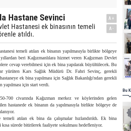
da Hastane Sevinci
A+
let Hastanesi ek binasının temeli
A-
renle atıldı.
tanesi temeli atılan ek binanın yapılmasıyla birlikte bölgeye
yıllardan beri Kağızmanlılara hizmet veren Kağızman Devlet
Ziy
eplere cevap verebilmesi için ek bina yapılarak büyültülecek. Bu
lar yürüten Kars Sağlık Müdürü Dr. Fahri Sevinç, gerekli
hastaneye ek bina yapılması için Sağlık Bakanlığı'ndan gerekli
n yapılması için start verdi.
Bu K
50-700 civarında Kağızman merkez ve köylerinden gelen
ilen hastanede ek binanın da yapılmasıyla birlikte bölgeye de
nlanıyor.
 temeli atılan ek bina da çalışmalar hızlandırıldı. Ek bina
 kısa sürede bitirilerek faaliyete sokulması hedefleniyor.