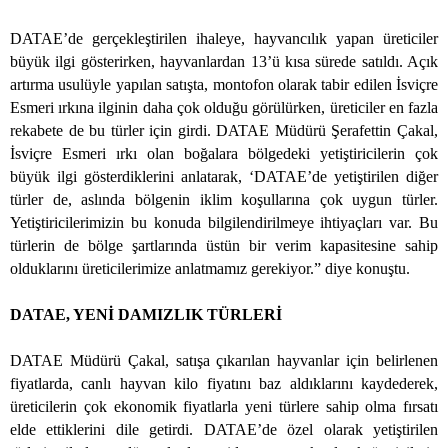
DATAE’de gerçekleştirilen ihaleye, hayvancılık yapan üreticiler
büyük ilgi gösterirken, hayvanlardan 13’ü kısa sürede satıldı. Açık
artırma usulüyle yapılan satışta, montofon olarak tabir edilen İsviçre
Esmeri ırkına ilginin daha çok olduğu görülürken, üreticiler en fazla
rekabete de bu türler için girdi. DATAE Müdürü Şerafettin Çakal,
İsviçre Esmeri ırkı olan boğalara bölgedeki yetiştiricilerin çok
büyük ilgi gösterdiklerini anlatarak, ‘DATAE’de yetiştirilen diğer
türler de, aslında bölgenin iklim koşullarına çok uygun türler.
Yetiştiricilerimizin bu konuda bilgilendirilmeye ihtiyaçları var. Bu
türlerin de bölge şartlarında üstün bir verim kapasitesine sahip
olduklarını üreticilerimize anlatmamız gerekiyor.” diye konuştu.
DATAE, YENİ DAMIZLIK TÜRLERİ
DATAE Müdürü Çakal, satışa çıkarılan hayvanlar için belirlenen
fiyatlarda, canlı hayvan kilo fiyatını baz aldıklarını kaydederek,
üreticilerin çok ekonomik fiyatlarla yeni türlere sahip olma fırsatı
elde ettiklerini dile getirdi. DATAE’de özel olarak yetiştirilen