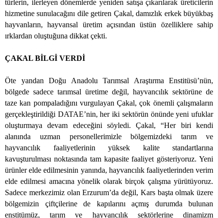
türlerin, ilerleyen dönemlerde yeniden satışa çıkarılarak üreticilerin
hizmetine sunulacağını dile getiren Çakal, damızlık erkek büyükbaş
hayvanların, hayvansal üretim açısından üstün özelliklere sahip
ırklardan oluştuğuna dikkat çekti.
ÇAKAL BİLGİ VERDİ
Öte yandan Doğu Anadolu Tarımsal Araştırma Enstitüsü’nün,
bölgede sadece tarımsal üretime değil, hayvancılık sektörüne de
taze kan pompaladığını vurgulayan Çakal, çok önemli çalışmaların
gerçekleştirildiği DATAE’nin, her iki sektörün önünde yeni ufuklar
oluşturmaya devam edeceğini söyledi. Çakal, “Her biri kendi
alanında uzman personellerimizle bölgemizdeki tarım ve
hayvancılık faaliyetlerinin yüksek kalite standartlarına
kavuşturulması noktasında tam kapasite faaliyet gösteriyoruz. Yeni
ürünler elde edilmesinin yanında, hayvancılık faaliyetlerinden verim
elde edilmesi amacına yönelik olarak birçok çalışma yürütüyoruz.
Sadece merkezimiz olan Erzurum’da değil, Kars başta olmak üzere
bölgemizin çiftçilerine de kapılarını açmış durumda bulunan
enstitümüz, tarım ve hayvancılık sektörlerine dinamizm