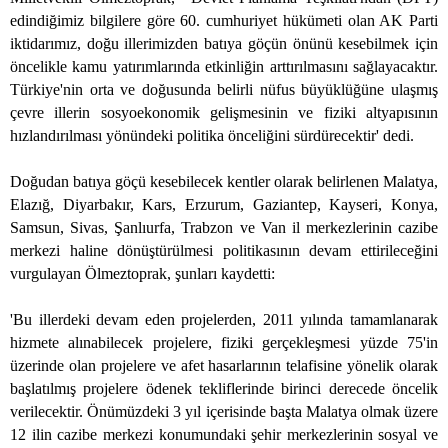
edindiğimiz bilgilere göre 60. cumhuriyet hükümeti olan AK Parti
iktidarımız, doğu illerimizden batıya göçün önünü kesebilmek için
öncelikle kamu yatırımlarında etkinliğin arttırılmasını sağlayacaktır.
Türkiye'nin orta ve doğusunda belirli nüfus büyüklüğüne ulaşmış
çevre illerin sosyoekonomik gelişmesinin ve fiziki altyapısının
hızlandırılması yönündeki politika önceliğini sürdürecektir' dedi.
Doğudan batıya göçü kesebilecek kentler olarak belirlenen Malatya,
Elazığ, Diyarbakır, Kars, Erzurum, Gaziantep, Kayseri, Konya,
Samsun, Sivas, Şanlıurfa, Trabzon ve Van il merkezlerinin cazibe
merkezi haline dönüştürülmesi politikasının devam ettirileceğini
vurgulayan Ölmeztoprak, şunları kaydetti:
'Bu illerdeki devam eden projelerden, 2011 yılında tamamlanarak
hizmete alınabilecek projelere, fiziki gerçekleşmesi yüzde 75'in
üzerinde olan projelere ve afet hasarlarının telafisine yönelik olarak
başlatılmış projelere ödenek tekliflerinde birinci derecede öncelik
verilecektir. Önümüzdeki 3 yıl içerisinde başta Malatya olmak üzere
12 ilin cazibe merkezi konumundaki şehir merkezlerinin sosyal ve