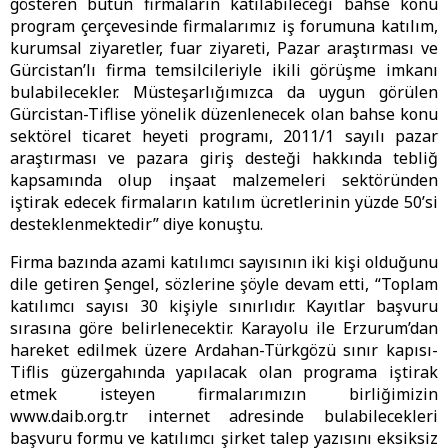
gösteren bütün firmaların katılabileceği bahse konu
program çerçevesinde firmalarımız iş forumuna katılım,
kurumsal ziyaretler, fuar ziyareti, Pazar araştırması ve
Gürcistan’lı firma temsilcileriyle ikili görüşme imkanı
bulabilecekler. Müsteşarlığımızca da uygun görülen
Gürcistan-Tiflise yönelik düzenlenecek olan bahse konu
sektörel ticaret heyeti programı, 2011/1 sayılı pazar
araştırması ve pazara giriş desteği hakkında tebliğ
kapsamında olup inşaat malzemeleri sektöründen
iştirak edecek firmaların katılım ücretlerinin yüzde 50’si
desteklenmektedir” diye konuştu.
Firma bazında azami katılımcı sayısının iki kişi olduğunu
dile getiren Şengel, sözlerine şöyle devam etti, “Toplam
katılımcı sayısı 30 kişiyle sınırlıdır. Kayıtlar başvuru
sırasına göre belirlenecektir. Karayolu ile Erzurum’dan
hareket edilmek üzere Ardahan-Türkgözü sınır kapısı-
Tiflis güzergahında yapılacak olan programa iştirak
etmek isteyen firmalarımızın birliğimizin
www.daib.org.tr internet adresinde bulabilecekleri
başvuru formu ve katılımcı şirket talep yazısını eksiksiz