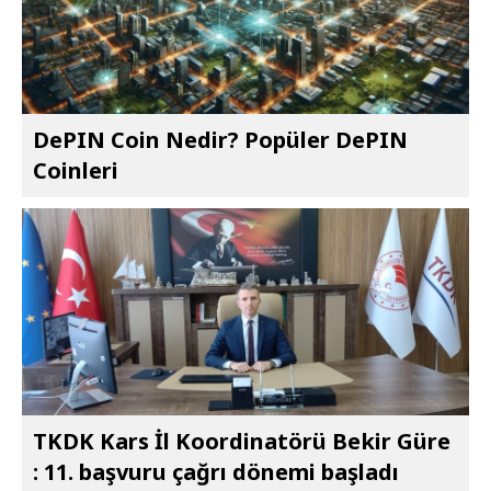
DePIN Coin Nedir? Popüler DePIN
Coinleri
TKDK Kars İl Koordinatörü Bekir Güre
: 11. başvuru çağrı dönemi başladı