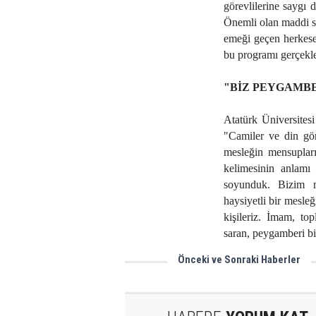
görevlilerine saygı d
Önemli olan maddi sı
emeği geçen herkese 
bu programı gerçekleş
"BİZ PEYGAMBE
Atatürk Üniversites
"Camiler ve din gör
mesleğin mensupları
kelimesinin anlamı
soyunduk. Bizim 
haysiyetli bir mesl
kişileriz. İmam, to
saran, peygamberi bi
Önceki ve Sonraki Haberler
Böyle olur Kars'ın "Bowlingi"