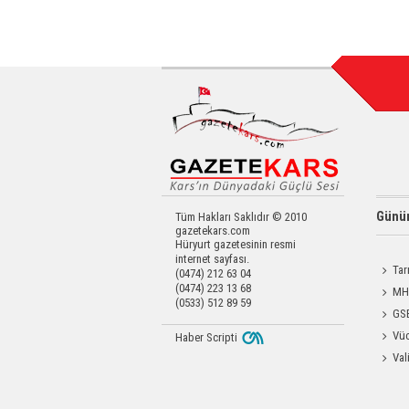
Günün
Tüm Hakları Saklıdır © 2010
gazetekars.com
Hüryurt gazetesinin resmi
internet sayfası.
Tar
(0474) 212 63 04
(0474) 223 13 68
Kars'a 
MHP
(0533) 512 89 59
Katılım
GSB
Antren
Vüc
Haber Scripti
Yağ Al
Val
Raftin