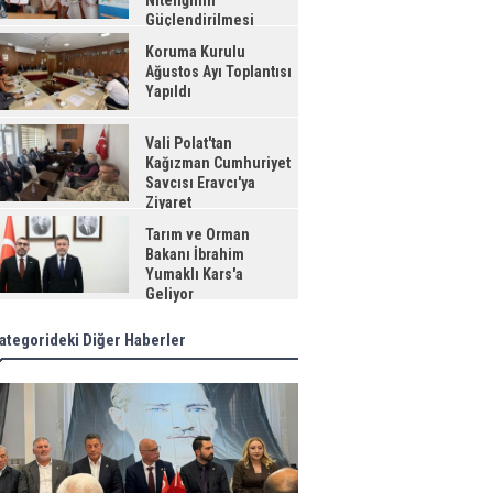
Niteliğinin
Güçlendirilmesi
jesi"
Koruma Kurulu
Ağustos Ayı Toplantısı
Yapıldı
Vali Polat'tan
Kağızman Cumhuriyet
Savcısı Eravcı'ya
Ziyaret
Tarım ve Orman
Bakanı İbrahim
Yumaklı Kars'a
Geliyor
ategorideki Diğer Haberler