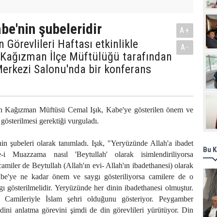
Pro
be'nin şubeleridir
A+
 Görevlileri Haftası etkinlikle
A-
 Kağızman İlçe Müftülüğü tarafından
erkezi Salonu'nda bir konferans
n Kağızman Müftüsü Cemal Işık, Kabe'ye gösterilen önem ve
gösterilmesi gerektiği vurguladı.
nin şubeleri olarak tanımladı. Işık, "Yeryüzünde Allah'a ibadet
Bu K
-i Muazzama nasıl 'Beytullah' olarak isimlendiriliyorsa
amiler de Beytullah (Allah'ın evi- Allah'ın ibadethanesi) olarak
 Kabe'ye ne kadar önem ve saygı gösteriliyorsa camilere de o
 gösterilmelidir. Yeryüzünde her dinin ibadethanesi olmuştur.
 Camileriyle İslam şehri olduğunu gösteriyor. Peygamber
ini anlatma görevini şimdi de din görevlileri yürütüyor. Din