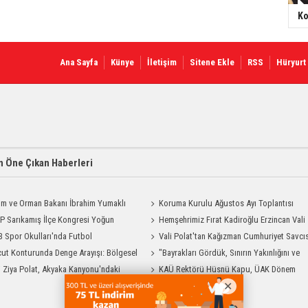
Ko
Ana Sayfa
Künye
İletişim
Sitene Ekle
RSS
Hüryurt
 Öne Çıkan Haberleri
ım ve Orman Bakanı İbrahim Yumaklı
Koruma Kurulu Ağustos Ayı Toplantısı
Geliyor
 Sarıkamış İlçe Kongresi Yoğun
Yapıldı
Hemşehrimiz Fırat Kadiroğlu Erzincan Vali
la Gerçekleştirildi
 Spor Okulları'nda Futbol
Yardımcılığına Atandı
Vali Polat'tan Kağızman Cumhuriyet Savcı
manları Sürüyor
ut Konturunda Denge Arayışı: Bölgesel
Eravcı'ya Ziyaret
"Bayrakları Gördük, Sınırın Yakınlığını ve
ma Sürecinin Tüm Aşamaları
i Ziya Polat, Akyaka Kanyonu'ndaki
Uzaklığını Aynı Anda Hissettik"
KAÜ Rektörü Hüsnü Kapu, ÜAK Dönem
g Heyecanına Katıldı
Başkanlığını Devretti