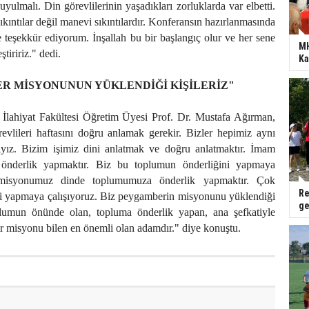
uyulmalı. Din görevlilerinin yaşadıkları zorluklarda var elbetti.
kıntılar değil manevi sıkıntılardır. Konferansın hazırlanmasında
teşekkür ediyorum. İnşallah bu bir başlangıç olur ve her sene
MH
tiririz." dedi.
Ka
R MİSYONUNUN YÜKLENDİĞİ KİŞİLERİZ"
i İlahiyat Fakültesi Öğretim Üyesi Prof. Dr. Mustafa Ağırman,
evlileri haftasını doğru anlamak gerekir. Bizler hepimiz aynı
yız. Bizim işimiz dini anlatmak ve doğru anlatmaktır. İmam
 önderlik yapmaktır. Biz bu toplumun önderliğini yapmaya
misyonumuz dinde toplumumuza önderlik yapmaktır. Çok
Re
eği yapmaya çalışıyoruz. Biz peygamberin misyonunu yüklendiği
ge
plumun önünde olan, topluma önderlik yapan, ana şefkatiyle
r misyonu bilen en önemli olan adamdır." diye konuştu.
VHO’dan değerlendirme