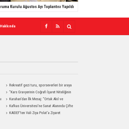
ruma Kurulu Ağustos Ayı Toplantısı Yapıldı
 Hakkında
Rekreatif gezi turu, sporseverleri bir araya
getirdi
"Kars Gravyerinin Coğrafi İşaret Niteliğinin
sı
Güçlendirilmesi Projesi"
Karahan'dan İlk Mesaj: "Ortak Akıl ve
Dayanışmayla Çalışacağız"
Kafkas Üniversitesi'ne Sanat Alanında Çifte
Gurur
KAIDEF'ten Vali Ziya Polat'a Ziyaret