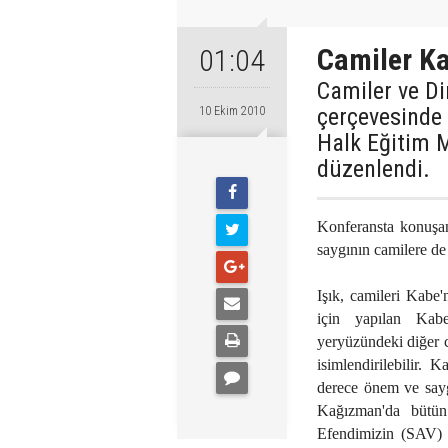
Camiler Ka
01:04
Camiler ve Din
çerçevesinde
10 Ekim 2010
Halk Eğitim M
düzenlendi.
Konferansta konuşa
saygının camilere de 
Işık, camileri Kabe'
için yapılan Kabe
yeryüzündeki diğer c
isimlendirilebilir.
derece önem ve saygı
Kağızman'da bütün
Efendimizin (SAV) d