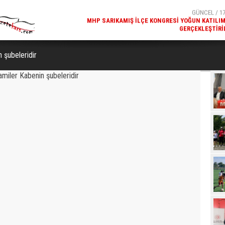
GERÇEKLEŞTIRI
GÜNCEL / 17
REKREATIF GEZI TURU, SPORSEVERLERI BIR ARAYA GETI
 şubeleridir