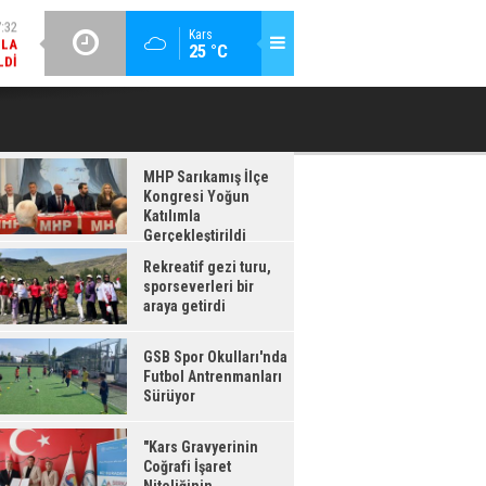
LDI
GÜNCEL / 17:08
Kars
:08
25 °C
GSB SPOR OKULLARI'NDA FUTBOL ANTRENMANLARI SÜRÜYOR
RDI
MHP Sarıkamış İlçe
Kongresi Yoğun
Katılımla
Gerçekleştirildi
Rekreatif gezi turu,
sporseverleri bir
araya getirdi
GSB Spor Okulları'nda
Futbol Antrenmanları
Sürüyor
"Kars Gravyerinin
Coğrafi İşaret