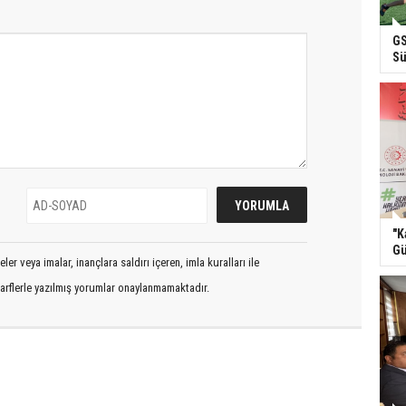
GS
Sü
"K
Gü
er veya imalar, inançlara saldırı içeren, imla kuralları ile
arflerle yazılmış yorumlar onaylanmamaktadır.