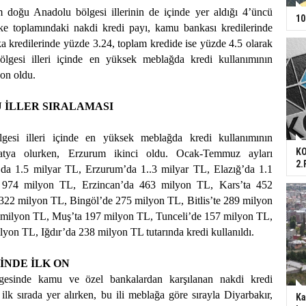
üm doğu Anadolu bölgesi illerinin de içinde yer aldığı 4’üncü
10
lke toplamındaki nakdi kredi payı, kamu bankası kredilerinde
a kredilerinde yüzde 3.24, toplam kredide ise yüzde 4.5 olarak
bölgesi illeri içinde en yüksek meblağda kredi kullanımının
zon oldu.
 İLLER SIRALAMASI
esi illeri içinde en yüksek meblağda kredi kullanımının
KO
alatya olurken, Erzurum ikinci oldu. Ocak-Temmuz ayları
2.
da 1.5 milyar TL, Erzurum’da 1..3 milyar TL, Elazığ’da 1.1
 974 milyon TL, Erzincan’da 463 milyon TL, Kars’ta 452
322 milyon TL, Bingöl’de 275 milyon TL, Bitlis’te 289 milyon
milyon TL, Muş’ta 197 milyon TL, Tunceli’de 157 milyon TL,
lyon TL, Iğdır’da 238 milyon TL tutarında kredi kullanıldı.
İNDE İLK ON
gesinde kamu ve özel bankalardan karşılanan nakdi kredi
lk sırada yer alırken, bu ili meblağa göre sırayla Diyarbakır,
Ka