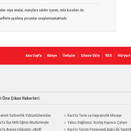
er veya imalar, inançlara saldırı içeren, imla kuralları ile
arflerle yazılmış yorumlar onaylanmamaktadır.
Ana Sayfa
Künye
İletişim
Sitene Ekle
RSS
Hüryurt
 Öne Çıkan Haberleri
etimli Serbestlik Yükümlülerinden
Kars'ta Tarım ve Hayvancılık Masaya
Temizlik Desteği
s'ta İlçe Milli Eğitim Müdürleriyle
Yatırıldı
Yalnız Değilsiniz: Kızılay Kapınızı Çalıyor
endirme Toplantısı
s'ta Aranan Hükümlü JASAT
Kars'ın Turizm Potansiyeli Bakü'de Tanıtıld