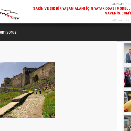
SAVENIS.COM’
GÜNCEL / 18
KARS'IN TURIZM POTANSIYELI BAKÜ'DE TANITI
yamıyoruz