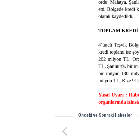
ordu, Malatya, Şanlı
etti. Bölgede kredi 
olarak kaydedildi.
TOPLAM KREDİ
4’üncü Teşvik Bölge
kredi toplamı ise şö
202 milyon TL, Ord
TL, Şanlıurfa, bir m
bir milyar 130 mi
milyon TL, Rize 91
Yasal Uyarı : Habe
organlarında izinsi
Önceki ve Sonraki Haberler
Vali Kara'nın Acı Günü