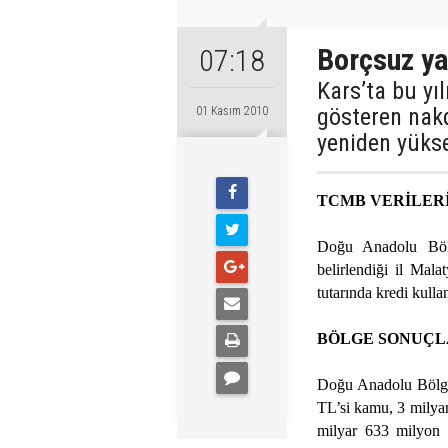
Borçsuz y
07:18
Kars’ta bu yı
gösteren nakd
01 Kasım 2010
yeniden yükse
TCMB VERİLER
Doğu Anadolu Bölg
belirlendiği il Mal
tutarında kredi kullan
BÖLGE SONUÇL
Doğu Anadolu Bölge
TL’si kamu, 3 milya
milyar 633 milyon 