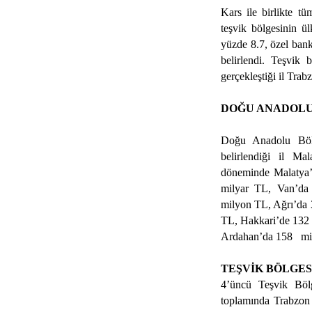
Kars ile birlikte t
teşvik bölgesinin ü
yüzde 8.7, özel bank
belirlendi. Teşvik 
gerçekleştiği il Trab
DOĞU ANADOLU
Doğu Anadolu Bölg
belirlendiği il M
döneminde Malatya’
milyar TL, Van’da
milyon TL, Ağrı’da 
TL, Hakkari’de 132 
Ardahan’da 158
mi
TEŞVİK BÖLGES
4’üncü Teşvik Böl
toplamında Trabzon i