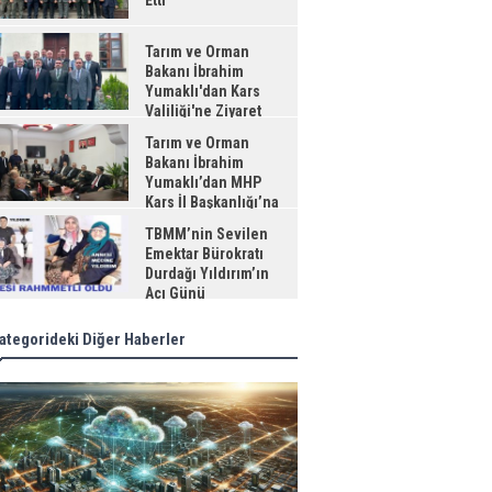
Etti
Tarım ve Orman
Bakanı İbrahim
Yumaklı'dan Kars
Valiliği'ne Ziyaret
Tarım ve Orman
Bakanı İbrahim
Yumaklı’dan MHP
Kars İl Başkanlığı’na
aret
TBMM’nin Sevilen
Emektar Bürokratı
Durdağı Yıldırım’ın
Acı Günü
ategorideki Diğer Haberler