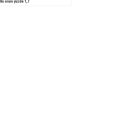
lkı oranı yüzde 1,7