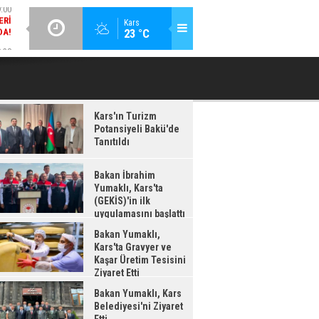
DA!
GÜNCEL / 18:37
:38
Kars
23 °C
BAKAN İBRAHIM YUMAKLI, KARS'TA (GEKİS)'IN ILK
BA
LDI
UYGULAMASINI BAŞLATTI
Kars'ın Turizm
Potansiyeli Bakü'de
Tanıtıldı
Bakan İbrahim
Yumaklı, Kars'ta
(GEKİS)'in ilk
uygulamasını başlattı
Bakan Yumaklı,
Kars'ta Gravyer ve
Kaşar Üretim Tesisini
Ziyaret Etti
Bakan Yumaklı, Kars
Belediyesi'ni Ziyaret