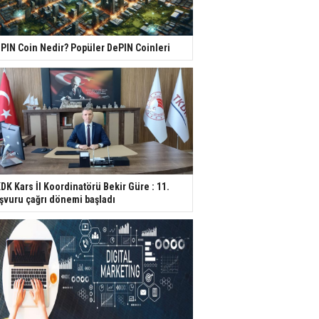
PIN Coin Nedir? Popüler DePIN Coinleri
DK Kars İl Koordinatörü Bekir Güre : 11.
şvuru çağrı dönemi başladı