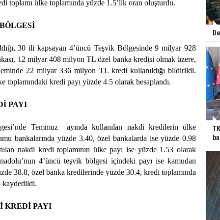
di toplamı ülke toplamında yüzde 1.5’lik oran oluşturdu.
 BÖLGESİ
De
aldığı, 30 ili kapsayan 4’üncü Teşvik Bölgesinde 9 milyar 928
ası, 12 milyar 408 milyon TL özel banka kredisi olmak üzere,
eminde 22 milyar 336 milyon TL kredi kullanıldığı bildirildi.
ke toplamındaki kredi payı yüzde 4.5 olarak hesaplandı.
İ PAYI
gesi’nde Temmuz
ayında kullanılan nakdi kredilerin ülke
TK
ba
amu bankalarında yüzde 3.40, özel bankalarda ise yüzde 0.98
nılan nakdi kredi toplamının ülke payı ise yüzde 1.53 olarak
nadolu’nun 4’üncü teşvik bölgesi içindeki payı ise kamudan
üzde 38.8, özel banka kredilerinde yüzde 30.4, kredi toplamında
 kaydedildi.
İ KREDİ PAYI