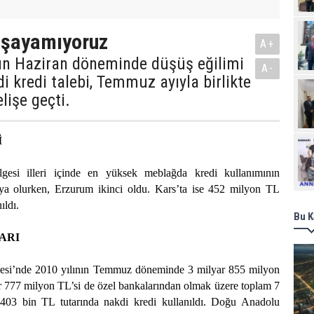
aşayamıyoruz
A+
lın Haziran döneminde düşüş eğilimi
A-
i kredi talebi, Temmuz ayıyla birlikte
lişe geçti.
İ
Ziy
esi illeri içinde en yüksek meblağda kredi kullanımının
atya olurken, Erzurum ikinci oldu. Kars’ta ise 452 milyon TL
ıldı.
Bu K
ARI
si’nde 2010 yılının Temmuz döneminde 3 milyar 855 milyon
r 777 milyon TL’si de özel bankalarından olmak üzere toplam 7
403 bin TL tutarında nakdi kredi kullanıldı. Doğu Anadolu