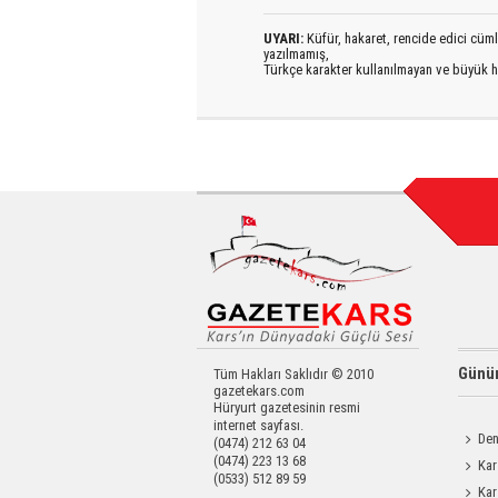
UYARI:
Küfür, hakaret, rencide edici cümlel
yazılmamış,
Türkçe karakter kullanılmayan ve büyük h
Günün
Tüm Hakları Saklıdır © 2010
gazetekars.com
Hüryurt gazetesinin resmi
internet sayfası.
Den
(0474) 212 63 04
(0474) 223 13 68
Okula 
Kar
(0533) 512 89 59
Değerl
Kar