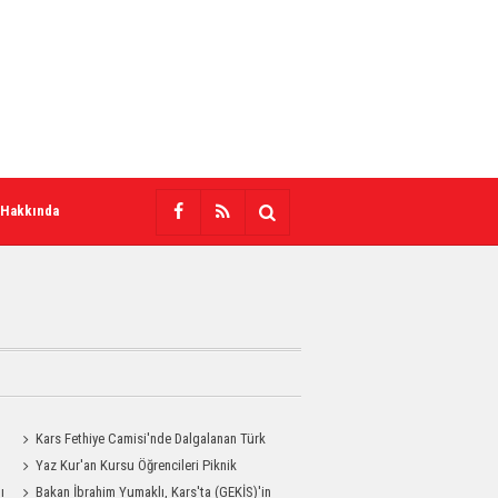
 Hakkında
Kars Fethiye Camisi'nde Dalgalanan Türk
Bayrağı Görenlerin Beğenisini Topladı
Yaz Kur'an Kursu Öğrencileri Piknik
ı
Coşkusu Yaşadı
Bakan İbrahim Yumaklı, Kars'ta (GEKİS)'in