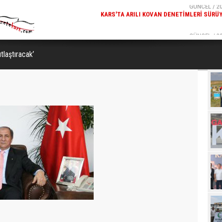
GÜNCEL / 20:18
GÜNCEL / 20
ETIMLERI SÜRÜYOR
MILLÎ GÜVENLIK KURULU GENEL SEKRETERI OKAY MEM
KARS
tlaştıracak’