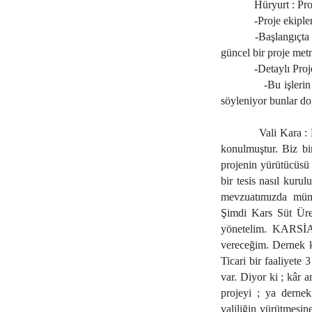
Hüryurt : Pro
-Proje ekiple
-Başlangıçta
güncel bir proje met
-Detaylı Proj
-Bu işleri
söyleniyor bunlar d
Vali Kara :
konulmuştur. Biz bir
projenin yürütücüsü
bir tesis nasıl kur
mevzuatımızda müm
Şimdi Kars Süt Ür
yönetelim. KARSİA
vereceğim. Dernek kâ
Ticari bir faaliyete 
var. Diyor ki ; kâr
projeyi ; ya dernek
valiliğin yürütmesin