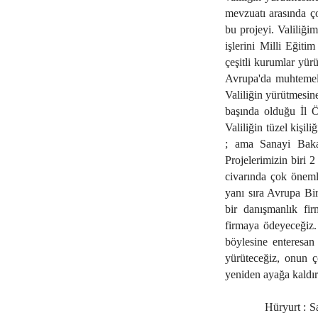
mevzuatı arasında ço
bu projeyi. Valiliğimi
işlerini Milli Eğiti
çeşitli kurumlar yürü
Avrupa'da muhtemele
Valiliğin yürütmesin
başında olduğu İl Ö
Valiliğin tüzel kişil
; ama Sanayi Bakan
Projelerimizin biri
civarında çok öneml
yanı sıra Avrupa Birl
bir danışmanlık fi
firmaya ödeyeceğiz.
böylesine enteresan
yürüteceğiz, onun ç
yeniden ayağa kaldırı
Hüryurt : S