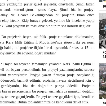
ıtta yazdığınız şeyler güzel şeylerdir, onayladık. Şimdi lütfen
10
 şu anda somutlaştırma aşmasındayız. Şimdi biz bu projeyi
 Sanayi ve Ticaret Bakanlığı'ndan bu projenin biran önce
r ekip istedik. Ekip buraya gelecek yerinde bir inceleme yapıp
cak. Yani projenin kalması diye bir durum söz konusu değildir.
 Bu projelerin beşer
sahifelik
proje tanımlama dökümanları,
la Kars Milli Eğitim İl Müdürlüğü'nde görevli iki personel
ığı halde, bu projelere ilişkin bir danışmanlık firmasına 15 bin
KO
söyleniyor. Bu söylenti doğru mudur?
2.
 : Hayır, bu söylenti tamamiyle yalandır. Kars
Milli Eğitim İl
li iki bayan personelimiz bu projeyi yazmamışlardır, sadece
fisini yapmışlardır. Projeyi yazan firmaya proje onaylandığı
 ödeneceği taahhüt edilmiş, projenin hayata geçirilmesi için o
gerekiyordu, biz de doğrudur parayı ödedik. Projenin
an bayan personellerin bu projeyi yazmaları da mümkün değildir,
, temize geçmişlerdir. Projeyi temize geçtikleri için, kendileri
tabiliyorlar. Bütün toplantılarımıza da kendilerini davet ettik.
Ka