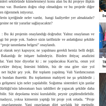
rünleri sektöründe kümelenmeyi konu alan bu iki projeye ilişkin
mız var. Bunların doğru olup olmadığını ve bu projede diğer
den öğrenmek istiyoruz.
De
lerin içeriğinde neler vardır,
hangi faaliyetler yer almaktadır?
sine ne tür yararlar sağlayacaktır?
 : Bu iki projenin onaylandığı doğrudur. Yalnız onaylanan ve
i bir proje yok. Sadece sizin tarifinizle ve anlattığınız şekilde
, “proje tanımlama belgesi” onaylandı.
t olarak neyi kapsıyor, ne yapılması gerekli henüz belli değil.
akanlığı ile istişare halindeyiz. Bizden ihtiyaç analizini
rlar. Yani bize diyorlar ki ; ne yapılacaksa Kars'ta, onun yol
TK
ba
lecekler ihtiyaç listesini bildirin, biz de ona göre size yol
 net hiçbir şey yok. Bir toplantı yapılmış Vali Yardımcısının
bundan ibarettir. Bu toplantının mahiyeti ise şu şekildedir ;
 gelişmesi için neler yapılabilir. Soğutma sistemleri için şunlar
dürlüğü'nün laboratuarı bazı tahlilleri de yapacak şekilde daha
ebilir. Süt depolama tesisi kurulabilir, peynir çeşitlendirilebilir.
dayız, yoksa kimsenin yaptığı bir proje yok ortada. “Proje
 onaylanmıştır. Yani onaylanan dört sayfalık bir metindir.