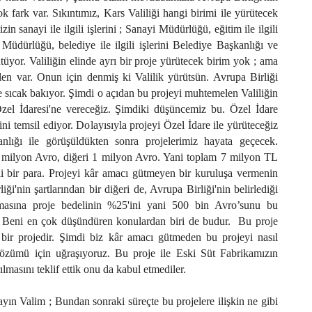
k fark var. Sıkıntımız, Kars Valiliği hangi birimi ile yürütecek
zin sanayi ile ilgili işlerini ; Sanayi Müdürlüğü, eğitim ile ilgili
m Müdürlüğü, belediye ile ilgili işlerini Belediye Başkanlığı ve
tüyor. Valiliğin elinde ayrı bir proje yürütecek birim yok ; ama
n var. Onun için denmiş ki Valilik yürütsün. Avrupa Birliği
e sıcak bakıyor. Şimdi o açıdan bu projeyi muhtemelen Valiliğin
zel İdaresi'ne vereceğiz. Şimdiki düşüncemiz bu. Özel İdare
iğini temsil ediyor. Dolayısıyla projeyi Özel İdare ile yürüteceğiz
lığı ile görüşüldükten sonra projelerimiz hayata geçecek.
 2 milyon Avro, diğeri 1 milyon Avro. Yani toplam 7 milyon TL
i bir para. Projeyi kâr amacı gütmeyen bir kuruluşa vermenin
iği'nin şartlarından bir diğeri de, Avrupa Birliği'nin belirlediği
rmasına proje bedelinin %25'ini yani 500 bin Avro’sunu bu
 Beni en çok düşündüren konulardan biri de budur.
Bu proje
 bir projedir. Şimdi biz kâr amacı gütmeden bu projeyi nasıl
özümü için uğraşıyoruz. Bu proje ile Eski Süt Fabrikamızın
lmasını teklif ettik onu da kabul etmediler.
ayın Valim ; Bundan sonraki süreçte bu projelere ilişkin ne gibi