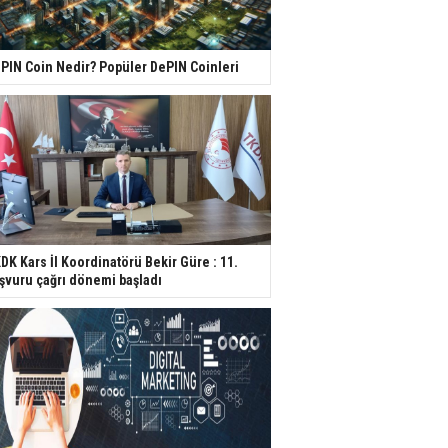
PIN Coin Nedir? Popüler DePIN Coinleri
DK Kars İl Koordinatörü Bekir Güre : 11.
şvuru çağrı dönemi başladı