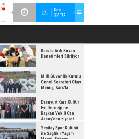
:17
GÜNCEL / 20:16
Kars
27 °C
IŞ,
ESENYURT KARS KÜLTÜR EVI DERNEĞI'NE BAŞKAN VEKILI CAN
YEŞILAY 
'TA
AKSOY'DAN ZIYARET
Kars'ta Arılı Kovan
Denetimleri Sürüyor
Millî Güvenlik Kurulu
Genel Sekreteri Okay
Memiş, Kars'ta
Esenyurt Kars Kültür
Evi Derneği'ne
Başkan Vekili Can
Aksoy'dan ziyaret
Yeşilay Spor Kulübü
ile Sağlıklı Yaşam