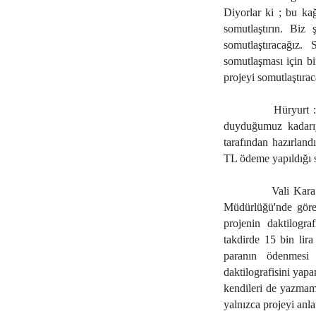
Diyorlar ki ; bu kağ
somutlaştırın. Biz
somutlaştıracağız.
somutlaşması için bi
projeyi somutlaştıra
Hüryurt :
duyduğumuz kadarıy
tarafından hazırland
TL ödeme yapıldığı 
Vali Kara
Müdürlüğü'nde görev
projenin daktilogra
takdirde 15 bin lira
paranın ödenmesi 
daktilografisini yap
kendileri de yazmamış
yalnızca projeyi anla