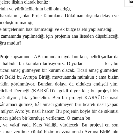
ha
jelere ilişkin olarak henüz ;
rinin ve yürütücülerinin belli olmadığı,
 hazırlanmış olan Proje Tanımlama Dökümanı dışında detaylı ve
ni oluşturulmadığı,
e bütçelerinin hazırlanmadığı ve ek bütçe talebi yapılamadığı,
n zamanında yapılmadığı için projenin ana listeden düşebileceği
oğru mudur?
 Proje kapsamında AB fonundan faydalanırken, belirli şartlar da
 haftadır bu konuları tartışıyoruz. Diyorlar
ki ; bu
 ticari amaç gütmeyen bir kurum olacak. Ticari amaç gütmeden
ulur? Belki bu Avrupa Birliği mevzuatında mümkün ; ama bizim
kün görünmüyor. Bundan dolayı da oldukça endişeli yim.
eticileri Derneği (KARSÜD)
geldi diyor ki ; bu projeyi biz
D diyor ; biz yönetelim. Ben bu projeyi KARSÜD'e nasıl
r amacı gütmez, kâr amacı gütmeyen biri ticareti nasıl yapar.
3 milyon Avro’yu nasıl harcar. Bu projenin böyle bir de sıkıntısı
 amacı güden bir kuruluşa verilemez. O zaman bu
, ya vakıf yada Kars Valiliği yürütecek. Bu projeyi en son
e karar verdim ; çünkü bizim mevzuatımızla Avrupa Birliği'nin