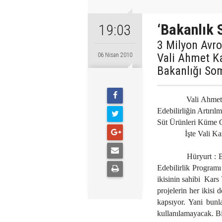
‘Bakanlık 
19:03
3 Milyon Avro
Vali Ahmet Kar
06 Nisan 2010
Bakanlığı Som
Vali Ahmet
Edebilirliğin Artırı
Süt Ürünleri Küme Gel
İşte Vali Kara ile
Hüryurt : B
Edebilirlik Program
ikisinin sahibi
Kars 
projelerin her ikisi
kapsıyor. Yani bunl
kullanılamayacak. Bir