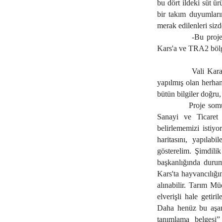
bu dört ildeki süt ü
bir takım duyumları
merak edilenleri siz
-Bu proje
Kars'a ve TRA2 bölge
Vali Kara
yapılmış olan herhang
bütün bilgiler doğru
Proje somu
Sanayi ve Ticaret B
belirlememizi istiyo
haritasını, yapılabi
gösterelim. Şimdilik
başkanlığında durum 
Kars'ta hayvancılığın
alınabilir. Tarım Mü
elverişli hale getiril
Daha henüz bu aşama
tanımlama belgesi”