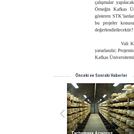
çalışmalar yapılacak
Örneğin Kafkas Üni
gösteren STK’lardan
bu projeler konus
değerlendirilecektir?
Vali K
yararlanılır; Projen
Kafkas Üniversitemi
Önceki ve Sonraki Haberler
Tartışmaya Açıyoruz