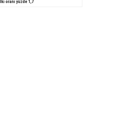
lkı oranı yüzde 1,7