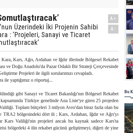
Somutlaştıracak’
A+
’nun Üzerindeki İki Projenin Sahibi
A-
a : ‘Projeleri, Sanayi ve Ticaret
utlaştıracak’
 Kara, Kars, Ağrı, Ardahan ve Iğdır illerinde Bölgesel Rekabet
lması ve Doğu Anadolu'da Pazar Odaklı Bir Strateji Çerçevesinde
iştirme Projeleri ile ilgili sorularımızı cevapladı.
 yaptığımız o röportaj...
Bu K
ilindiği gibi Sanayi ve Ticaret Bakanlığı'nın Bölgesel Rekabet
ı kapsamında Türkiye genelinde Ana Liste'ye giren 25 projeden
Valiliği. Toplam bütçeleri 3 milyon Avro'dan biraz fazla olan bu
 de TRA2 bölgesindeki dört ili ; Kars, Ardahan, Iğdır ve Ağrı'yı
ar Kars Valiliği'nin projeleri ancak bu kaynak sadece Kars'ta
isi bölgedeki 4 ilin rekabet gücünü geliştirmeyi, diğeri de yine