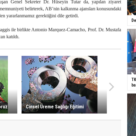
an Genel Sekreter Dr. Hüseyin Tutar da, yapılan ziyaret
memnuniyeti belirterek, AB’nin kalkınma ajansları konusundaki
den yararlanmamız gerektiğini dile getirdi.
De
aggis ile birlikte Antonio Marquez-Camacho, Prof. Dr. Mustafa
n katıldı.
TK
ba
oruz
Cinsel Üreme Sağlığı Eğitimi