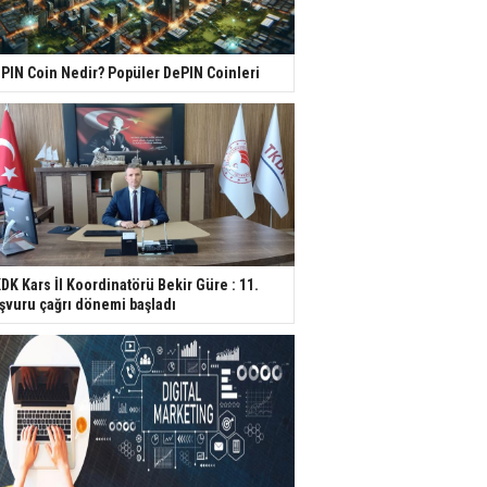
PIN Coin Nedir? Popüler DePIN Coinleri
DK Kars İl Koordinatörü Bekir Güre : 11.
şvuru çağrı dönemi başladı