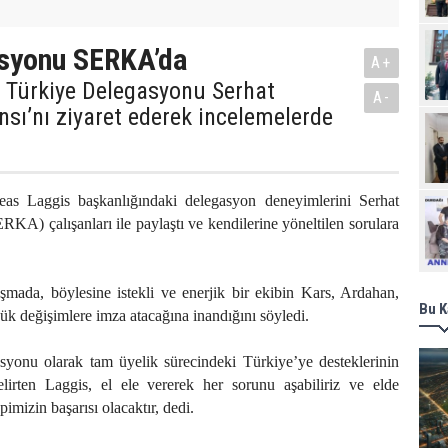
syonu SERKA’da
A+
i Türkiye Delegasyonu Serhat
A-
sı’nı ziyaret ederek incelemelerde
as Laggis başkanlığındaki delegasyon deneyimlerini Serhat
Ziy
KA) çalışanları ile paylaştı ve kendilerine yöneltilen sorulara
şmada, böylesine istekli ve enerjik bir ekibin Kars, Ardahan,
Bu K
ük değişimlere imza atacağına inandığını söyledi.
onu olarak tam üyelik sürecindeki Türkiye’ye desteklerinin
irten Laggis, el ele vererek her sorunu aşabiliriz ve elde
imizin başarısı olacaktır, dedi.