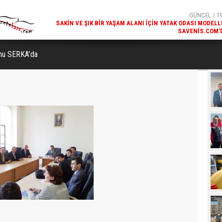
SAVENIS.COM’
GÜNCEL / 18
KARS'IN TURIZM POTANSIYELI BAKÜ'DE TANITI
nu SERKA’da