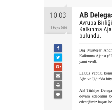
AB Delega
10:03
Avrupa Birliğ
Kalkınma Ajan
15 Mayıs 2010
bulundu.
Baş Müsteşar Andre
Kalkınma Ajansı (SER
yanıt verdi.
Laggis yaptığı konu
Ağrı ve Iğdır’da büy
AB Türkiye Delegasy
devam edeceğini bel
edeceğimiz başarı hep