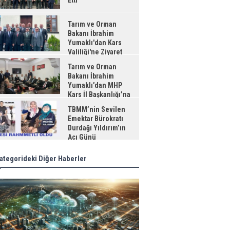
Etti
Tarım ve Orman
Bakanı İbrahim
Yumaklı'dan Kars
Valiliği'ne Ziyaret
Tarım ve Orman
Bakanı İbrahim
Yumaklı’dan MHP
Kars İl Başkanlığı’na
aret
TBMM’nin Sevilen
Emektar Bürokratı
Durdağı Yıldırım’ın
Acı Günü
ategorideki Diğer Haberler