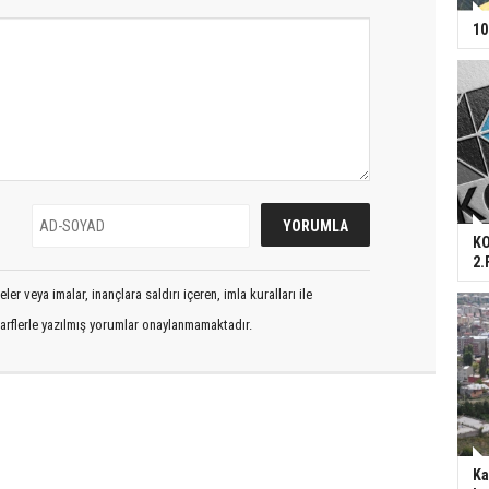
10
KO
2.
er veya imalar, inançlara saldırı içeren, imla kuralları ile
arflerle yazılmış yorumlar onaylanmamaktadır.
Ka