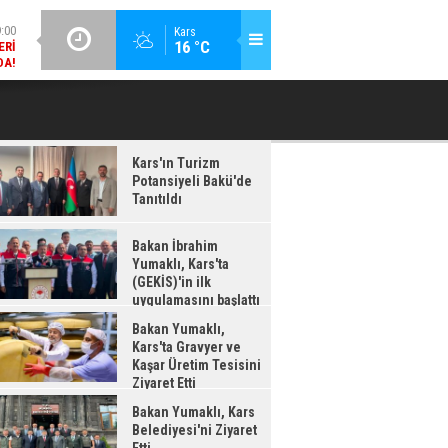
DA!
GÜNCEL / 18:37
Kars
:38
16 °C
BAKAN İBRAHIM YUMAKLI, KARS'TA (GEKİS)'IN ILK
BA
LDI
UYGULAMASINI BAŞLATTI
Kars'ın Turizm
Potansiyeli Bakü'de
Tanıtıldı
Bakan İbrahim
Yumaklı, Kars'ta
(GEKİS)'in ilk
uygulamasını başlattı
Bakan Yumaklı,
Kars'ta Gravyer ve
Kaşar Üretim Tesisini
Ziyaret Etti
Bakan Yumaklı, Kars
Belediyesi'ni Ziyaret