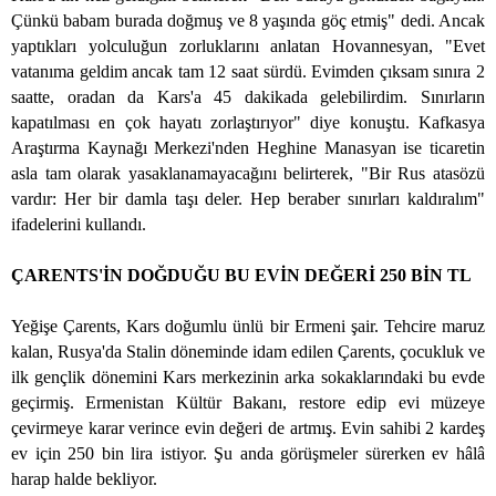
Çünkü babam burada doğmuş ve 8 yaşında göç etmiş" dedi. Ancak
yaptıkları yolculuğun zorluklarını anlatan Hovannesyan, "Evet
vatanıma geldim ancak tam 12 saat sürdü. Evimden çıksam sınıra 2
saatte, oradan da Kars'a 45 dakikada gelebilirdim. Sınırların
kapatılması en çok hayatı zorlaştırıyor" diye konuştu. Kafkasya
Araştırma Kaynağı Merkezi'nden Heghine Manasyan ise ticaretin
asla tam olarak yasaklanamayacağını belirterek, "Bir Rus atasözü
vardır: Her bir damla taşı deler. Hep beraber sınırları kaldıralım"
ifadelerini kullandı.
ÇARENTS'İN DOĞDUĞU BU EVİN DEĞERİ 250 BİN TL
Yeğişe Çarents, Kars doğumlu ünlü bir Ermeni şair. Tehcire maruz
kalan, Rusya'da Stalin döneminde idam edilen Çarents, çocukluk ve
ilk gençlik dönemini Kars merkezinin arka sokaklarındaki bu evde
geçirmiş. Ermenistan Kültür Bakanı, restore edip evi müzeye
çevirmeye karar verince evin değeri de artmış. Evin sahibi 2 kardeş
ev için 250 bin lira istiyor. Şu anda görüşmeler sürerken ev hâlâ
harap halde bekliyor.