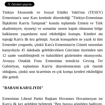
Türkiye Ekonomik ve Sosyal Etüdler Vakfı'nın (TESEV)
Ermenistan'a sınır Kars kentinde düzenlediği "Türkiye-Ermenistan
İlişkilerini Kars'ta Tartışmak" konulu toplantıda Ermeni ve Türk
akademisyen, siyasetçi ve uzmanlar sınırın kapalı olmasının bölge
halklarının yaşamlarını nasıl etkilediğini konuştu. Kimileri ata
toprağı Kars'a ilk kez gelmişti. Ancak konuşurken ne yazık ki tüm
Ermeniler yorgundu, çünkü Kars'a Ermenistan'ın Gümrü sınırından
karayoluyla 45 dakikada gelebilecekken Gürcistan üzerinden tam
12 saatte varabilmişlerdi ve halsizlikleri gözlerinden okunuyordu.
Avrasya Ortaklık Fonu Ermenistan temsilcisi Gevorg Ter
Gabrielyan, toplantının Kars'ta düzenlenmesinin çok önemli
olduğunu, çünkü sınır ticaretinin en çok komşu kentleri etkilediğini
dile getirdi.
"BABAM KARSLIYDI"
Ermenistan Liberal Partisi Başkanı Hovannes Hovannesyan ise
Kars'a ilk kez geldiğini belirterek "Ben buraya gönülden bağlıyım.