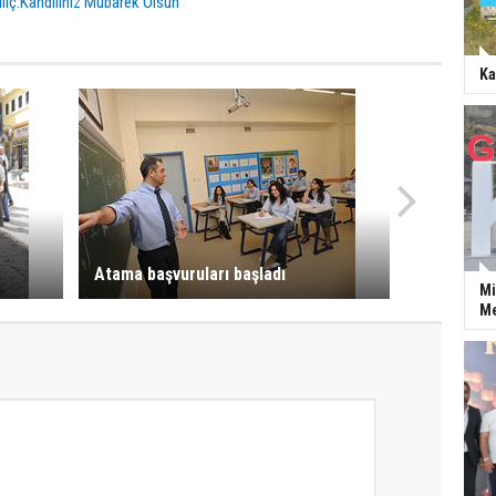
lıç:Kandiliniz Mübarek Olsun
Ka
Atama başvuruları başladı
Mi
Me