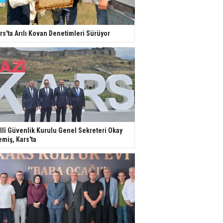
rs'ta Arılı Kovan Denetimleri Sürüyor
llî Güvenlik Kurulu Genel Sekreteri Okay
miş, Kars'ta