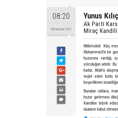
Yunus Kılı
08:20
Ak Parti Kars 
Miraç Kandili
28 Haziran 2011
Milletvekili Kılıç m
Muhammed'in bir gece
huzuruna vardığı, i
yolculuğun adıdır. Bu
kadar, Allah'a ulaş
teşkil eden kutlu b
beşerîlikten insanîliğ
Bunalan ruhlara, man
huzur getirmesi dile
Kandilini tebrik edi
duaların kabul olması