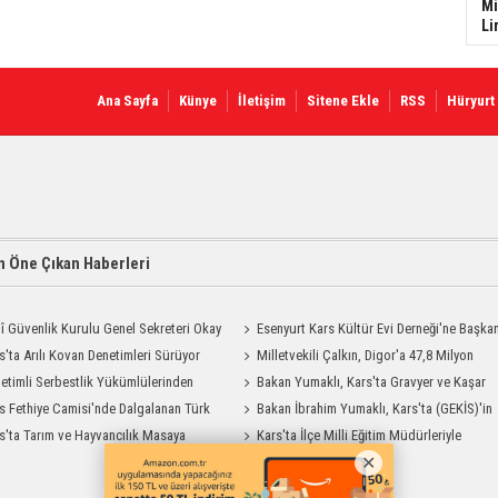
Mi
Li
Ana Sayfa
Künye
İletişim
Sitene Ekle
RSS
Hüryurt
 Öne Çıkan Haberleri
lî Güvenlik Kurulu Genel Sekreteri Okay
Esenyurt Kars Kültür Evi Derneği'ne Başka
 Kars'ta
s'ta Arılı Kovan Denetimleri Sürüyor
Vekili Can Aksoy'dan ziyaret
Milletvekili Çalkın, Digor'a 47,8 Milyon
etimli Serbestlik Yükümlülerinden
Liralık Sağlık Yatırımı Başlıyor
Bakan Yumaklı, Kars'ta Gravyer ve Kaşar
Temizlik Desteği
s Fethiye Camisi'nde Dalgalanan Türk
Üretim Tesisini Ziyaret Etti
Bakan İbrahim Yumaklı, Kars'ta (GEKİS)'in
 Görenlerin Beğenisini Topladı
s'ta Tarım ve Hayvancılık Masaya
ilk uygulamasını başlattı
Kars'ta İlçe Milli Eğitim Müdürleriyle
ı
Değerlendirme Toplantısı