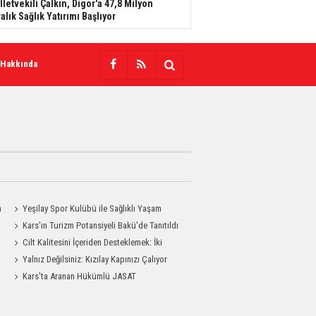
lletvekili Çalkın, Digor'a 47,8 Milyon
ralık Sağlık Yatırımı Başlıyor
 Hakkında
n
Yeşilay Spor Kulübü ile Sağlıklı Yaşam
Mesajı Sahaya Taşındı
Kars'ın Turizm Potansiyeli Bakü'de Tanıtıldı
Cilt Kalitesini İçeriden Desteklemek: İki
Enjeksiyon Uygulamasının Karşılaştırması
Yalnız Değilsiniz: Kızılay Kapınızı Çalıyor
Kars'ta Aranan Hükümlü JASAT
Operasyonuyla Yakalandı