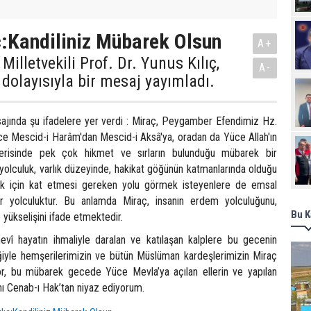
ç:Kandiliniz Mübarek Olsun
A+
Milletvekili Prof. Dr. Yunus Kılıç,
A-
 dolayısıyla bir mesaj yayımladı.
esajında şu ifadelere yer verdi : Miraç, Peygamber Efendimiz Hz.
 Mescid-i Harâm'dan Mescid-i Aksâ'ya, oradan da Yüce Allah'ın
çerisinde pek çok hikmet ve sırların bulunduğu mübarek bir
 yolculuk, varlık düzeyinde, hakikat göğünün katmanlarında olduğu
mak için kat etmesi gereken yolu görmek isteyenlere de emsal
ir yolculuktur. Bu anlamda Miraç, insanın erdem yolculuğunu,
Bu K
e yükselişini ifade etmektedir.
evî hayatın ihmaliyle daralan ve katılaşan kalplere bu gecenin
ğiyle hemşerilerimizin ve bütün Müslüman kardeşlerimizin Miraç
yor, bu mübarek gecede Yüce Mevla’ya açılan ellerin ve yapılan
nı Cenab-ı Hak’tan niyaz ediyorum.