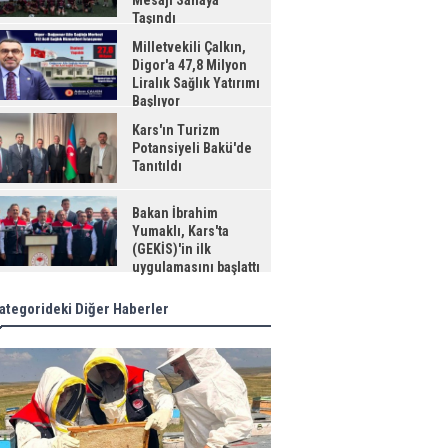
Mesajı Sahaya
Taşındı
Milletvekili Çalkın,
Digor'a 47,8 Milyon
Liralık Sağlık Yatırımı
Başlıyor
Kars'ın Turizm
Potansiyeli Bakü'de
Tanıtıldı
Bakan İbrahim
Yumaklı, Kars'ta
(GEKİS)'in ilk
uygulamasını başlattı
ategorideki Diğer Haberler