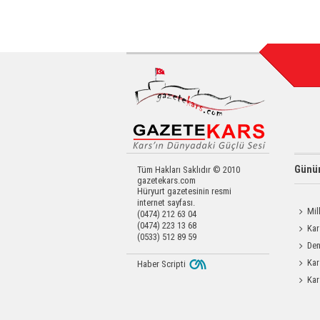
Günün
Tüm Hakları Saklıdır © 2010
gazetekars.com
Hüryurt gazetesinin resmi
internet sayfası.
Mil
(0474) 212 63 04
(0474) 223 13 68
Memiş,
Kar
(0533) 512 89 59
Den
Okula 
Kar
Haber Scripti
Bayrağı
Kar
Yatırıld