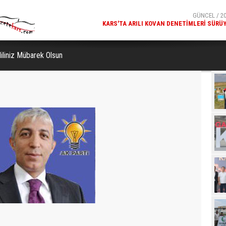
GÜNCEL / 20
MILLÎ GÜVENLIK KURULU GENEL SEKRETERI OKAY MEM
KARS
diliniz Mübarek Olsun