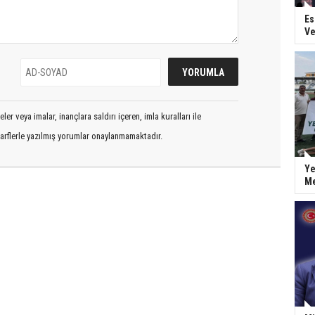
Es
Ve
er veya imalar, inançlara saldırı içeren, imla kuralları ile
arflerle yazılmış yorumlar onaylanmamaktadır.
Ye
Me