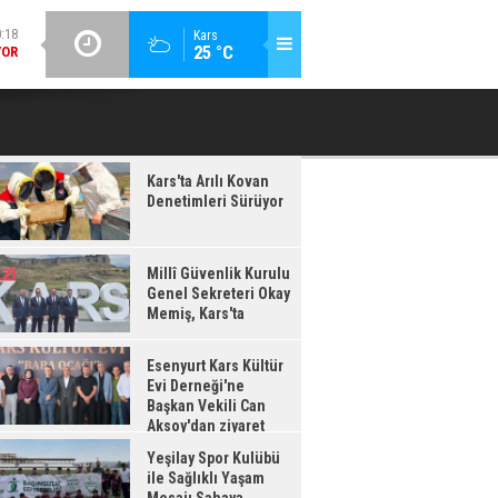
GÜNCEL / 20:16
Kars
:17
25 °C
ESENYURT KARS KÜLTÜR EVI DERNEĞI'NE BAŞKAN VEKILI CAN
YEŞILAY 
IŞ,
AKSOY'DAN ZIYARET
'TA
Kars'ta Arılı Kovan
Denetimleri Sürüyor
Millî Güvenlik Kurulu
Genel Sekreteri Okay
Memiş, Kars'ta
Esenyurt Kars Kültür
Evi Derneği'ne
Başkan Vekili Can
Aksoy'dan ziyaret
Yeşilay Spor Kulübü
ile Sağlıklı Yaşam