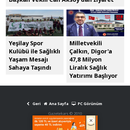
Yeşilay Spor
Milletvekili
Kulübü ile Sağlıklı
Çalkın, Digor'a
Yaşam Mesajı
47,8 Milyon
Sahaya Taşındı
Liralık Sağlık
Yatırımı Başlıyor
Geri
Ana Sayfa
PC Görünüm
Gazetekars © 2010
Haber Scripti