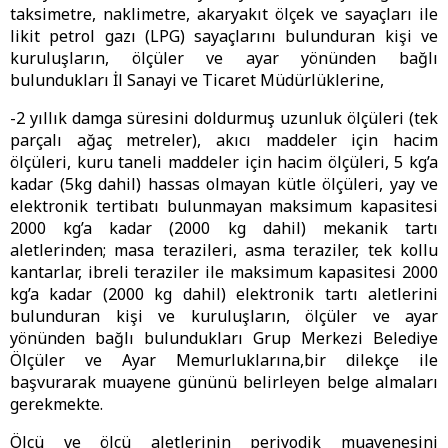
taksimetre, naklimetre, akaryakıt ölçek ve sayaçları ile
likit petrol gazı (LPG) sayaçlarını bulunduran kişi ve
kuruluşların, ölçüler ve ayar yönünden bağlı
bulundukları İl Sanayi ve Ticaret Müdürlüklerine,
-2 yıllık damga süresini doldurmuş uzunluk ölçüleri (tek
parçalı ağaç metreler), akıcı maddeler için hacim
ölçüleri, kuru taneli maddeler için hacim ölçüleri, 5 kg’a
kadar (5kg dahil) hassas olmayan kütle ölçüleri, yay ve
elektronik tertibatı bulunmayan maksimum kapasitesi
2000 kg’a kadar (2000 kg dahil) mekanik tartı
aletlerinden; masa terazileri, asma teraziler, tek kollu
kantarlar, ibreli teraziler ile maksimum kapasitesi 2000
kg’a kadar (2000 kg dahil) elektronik tartı aletlerini
bulunduran kişi ve kuruluşların, ölçüler ve ayar
yönünden bağlı bulundukları Grup Merkezi Belediye
Ölçüler ve Ayar Memurluklarına,bir dilekçe ile
başvurarak muayene gününü belirleyen belge almaları
gerekmekte.
Ölçü ve ölçü aletlerinin periyodik muayenesini