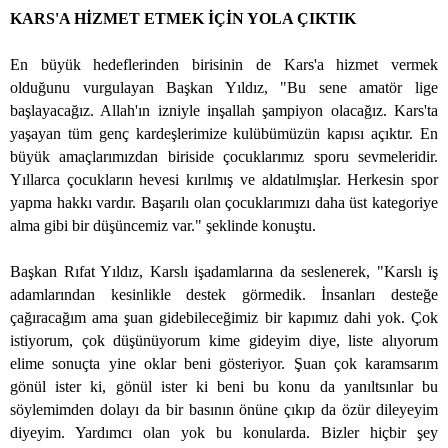
KARS'A HİZMET ETMEK İÇİN YOLA ÇIKTIK
En büyük hedeflerinden birisinin de Kars'a hizmet vermek
olduğunu vurgulayan Başkan Yıldız, "Bu sene amatör lige
başlayacağız. Allah'ın izniyle inşallah şampiyon olacağız. Kars'ta
yaşayan tüm genç kardeşlerimize kulübümüzün kapısı açıktır. En
büyük amaçlarımızdan biriside çocuklarımız sporu sevmeleridir.
Yıllarca çocukların hevesi kırılmış ve aldatılmışlar. Herkesin spor
yapma hakkı vardır. Başarılı olan çocuklarımızı daha üst kategoriye
alma gibi bir düşüncemiz var." şeklinde konuştu.
Başkan Rıfat Yıldız, Karslı işadamlarına da seslenerek, "Karslı iş
adamlarından kesinlikle destek görmedik. İnsanları desteğe
çağıracağım ama şuan gidebileceğimiz bir kapımız dahi yok. Çok
istiyorum, çok düşünüyorum kime gideyim diye, liste alıyorum
elime sonuçta yine oklar beni gösteriyor. Şuan çok karamsarım
gönül ister ki, gönül ister ki beni bu konu da yanıltsınlar bu
söylemimden dolayı da bir basının önüne çıkıp da özür dileyeyim
diyeyim. Yardımcı olan yok bu konularda. Bizler hiçbir şey