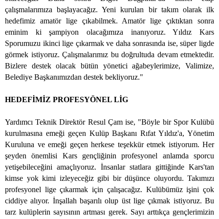
çalışmalarımıza başlayacağız. Yeni kurulan bir takım olarak ilk
hedefimiz amatör lige çıkabilmek. Amatör lige çıktıktan sonra
eminim ki şampiyon olacağımıza inanıyoruz. Yıldız Kars
Sporumuzu ikinci lige çıkarmak ve daha sonrasında ise, süper ligde
görmek istiyoruz. Çalışmalarımız bu doğrultuda devam etmektedir.
Bizlere destek olacak bütün yönetici ağabeylerimize, Valimize,
Belediye Başkanımızdan destek bekliyoruz."
HEDEFİMİZ PROFESYÖNEL LİG
Yardımcı Teknik Direktör Resul Çam ise, "Böyle bir Spor Kulübü
kurulmasına emeği geçen Kulüp Başkanı Rıfat Yıldız'a, Yönetim
Kuruluna ve emeği geçen herkese teşekkür etmek istiyorum. Her
şeyden önemlisi Kars gençliğinin profesyonel anlamda sporcu
yetişebileceğini amaçlıyoruz. İnsanlar statlara gittiğinde Kars'tan
kimse yok kimi izleyeceğiz gibi bir düşünce oluyordu. Takımızı
profesyonel lige çıkarmak için çalışacağız. Kulübümüz işini çok
ciddiye alıyor. İnşallah başarılı olup üst lige çıkmak istiyoruz. Bu
tarz kulüplerin sayısının artması gerek. Sayı arttıkça gençlerimizin