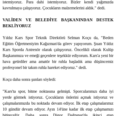
istemiyoruz. Para dahi istemiyoruz. Bizler kendi yağımızda
kavrulmaya çalışıyoruz. Çocukların malzemelerini aldık." dedi.
VALİDEN VE BELEDİYE BAŞKANINDAN DESTEK
BEKLİYORUZ
Yıldız Kars Spor Teknik Direktörü Selman Koçu da, "Beden
Eğitim Öğretmeniyim Kağızman'da görev yapıyorum. Şuan Yıldız
Kars Sporda Antrenör olarak çalışıyoruz. Öncelikli olarak Kulüp
Başkanımıza ve emeği geçenlere teşekkür ediyorum. Kars'a yeni bir
hava getirdiler ama amatör bir ruhla başladık ama düşüncemiz
profesyonel bir takım ruhla hareket ediyoruz." dedi.
Koçu daha sonra şunları söyledi:
"Kars'ta spor, bitme noktasına gelmişti. Sporcularımızı daha iyi
yerde görmek istiyoruz. Çocukların önlerini açmak istiyoruz ve
çalışmalarımızda bu noktada devam ediyor. İlk etap çalışmalarımız
10 gündür devam ediyor. Ayın 14'üne kadar ilk etap çalışmamızı
bitireceğiz. Daha sonra Digor Dağpınar'da ikinci etap