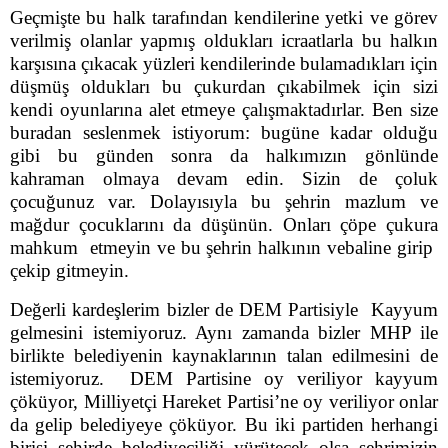
Geçmişte bu halk tarafından kendilerine yetki ve görev
verilmiş olanlar yapmış oldukları icraatlarla bu halkın
karşısına çıkacak yüzleri kendilerinde bulamadıkları için
düşmüş oldukları bu çukurdan çıkabilmek için sizi
kendi oyunlarına alet etmeye çalışmaktadırlar. Ben size
buradan seslenmek istiyorum: bugüne kadar olduğu
gibi bu günden sonra da halkımızın gönlünde
kahraman olmaya devam edin. Sizin de çoluk
çocuğunuz var. Dolayısıyla bu şehrin mazlum ve
mağdur çocuklarını da düşünün. Onları çöpe çukura
mahkum etmeyin ve bu şehrin halkının vebaline girip
çekip gitmeyin.
Değerli kardeşlerim bizler de DEM Partisiyle Kayyum
gelmesini istemiyoruz. Aynı zamanda bizler MHP ile
birlikte belediyenin kaynaklarının talan edilmesini de
istemiyoruz. DEM Partisine oy veriliyor kayyum
çöküyor, Milliyetçi Hareket Partisi’ne oy veriliyor onlar
da gelip belediyeye çöküyor. Bu iki partiden herhangi
birisi şehirde belediyeciliği yürütecek olsa şehrimizin