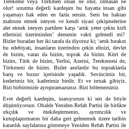
Terekeme veya Türkmen olsan ne olur, olmasan ne
olur! unutma değerli kardeşim bu hayatta insan gibi
yaşamayı hak eden en fazla sensin. Seni bu haktan
mahrum etmek isteyen ve kendi siyasi çekişmelerine
alet etmek isteyen partilere karşı ‘artık yeter çekin kirli
ellerinizi üzerimizden’ demenin vakti gelmedi mi?
Bizler buradan her iki tarafa da diyoruz ki; ‘artık bırakın
bu edebiyatı, insanların üzerinden çekin elinizi, devlet
de bizim, vatan da bizim, toprak da bizim. Kürt de
bizim, Türk de bizim, Yerlisi, Azerisi, Terekemesi de,
Türkmeni de bizim. Bizler asırlardır bu topraklarda
barış ve huzur içerisinde yaşadık. Sevincimiz bir,
kederimiz bir, kaderimiz birdir. Et ve tırnak gibiyiz.
Bizi birbirimizle ayrıştıramazsınız. Bizi bölemezsiniz.
Evet değerli kardeşim, inanıyorum ki sen de böyle
düşünüyorsun. Ohalde Yeniden Refah Partisi ile birlikte
ırkçılık ve ötekileştirmenin, ayrımcılık ve
kutuplaştırmanın bir daha geri gelmemek üzere tarihin
karanlık sayfalarına gömmeye Yeniden Refah Partisi ile