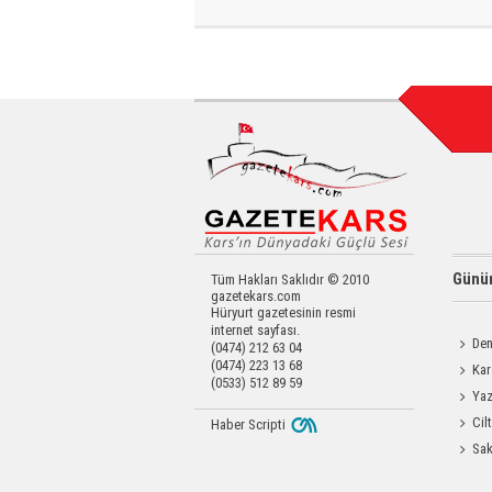
Günün
Tüm Hakları Saklıdır © 2010
gazetekars.com
Hüryurt gazetesinin resmi
internet sayfası.
Den
(0474) 212 63 04
(0474) 223 13 68
Okula 
Kar
(0533) 512 89 59
Değerl
Yaz
Coşku
Cil
Haber Scripti
Enjeks
Sak
Odası 