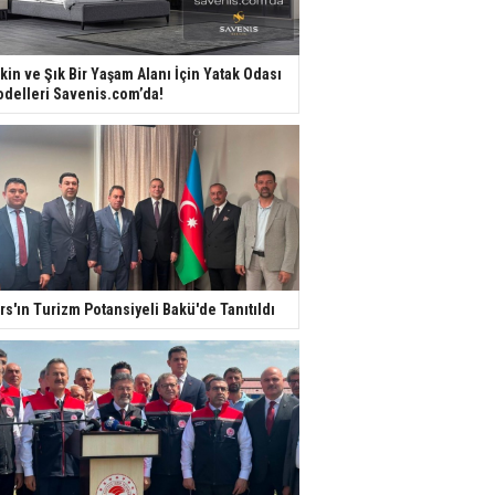
kin ve Şık Bir Yaşam Alanı İçin Yatak Odası
delleri Savenis.com’da!
rs'ın Turizm Potansiyeli Bakü'de Tanıtıldı