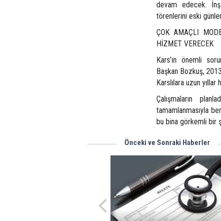
devam edecek. İnşa
törenlerini eski günl
ÇOK AMAÇLI MODE
HİZMET VERECEK
Kars’ın önemli sorun
Başkan Bozkuş, 2013 
Karslılara uzun yıllar
Çalışmaların planl
tamamlanmasıyla bera
bu bina görkemli bir 
Önceki ve Sonraki Haberler