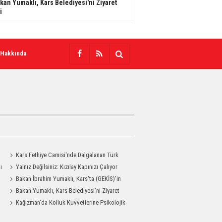
kan Yumaklı, Kars Belediyesi'ni Ziyaret
i
 Hakkında
Kars Fethiye Camisi'nde Dalgalanan Türk
ı
Bayrağı Görenlerin Beğenisini Topladı
Yalnız Değilsiniz: Kızılay Kapınızı Çalıyor
Bakan İbrahim Yumaklı, Kars'ta (GEKİS)'in
ilk uygulamasını başlattı
Bakan Yumaklı, Kars Belediyesi'ni Ziyaret
Etti
Kağızman'da Kolluk Kuvvetlerine Psikolojik
İlk Yardım Eğitimi