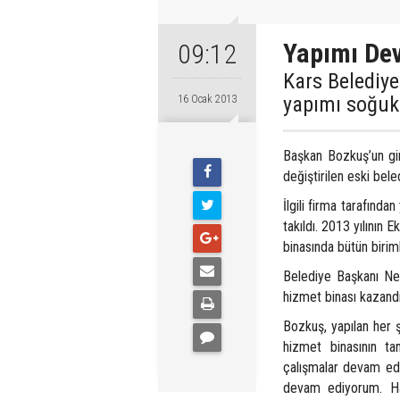
Yapımı De
09:12
Kars Belediye
yapımı soğuk
16 Ocak 2013
Başkan Bozkuş’un gir
değiştirilen eski bel
İlgili firma tarafınd
takıldı. 2013 yılının
binasında bütün birim
Belediye Başkanı Ne
hizmet binası kazandı
Bozkuş, yapılan her ş
hizmet binasının t
çalışmalar devam ediy
devam ediyorum. Hav