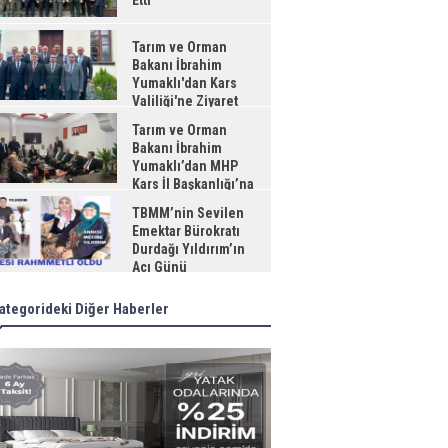
Etti
Tarım ve Orman
Bakanı İbrahim
Yumaklı'dan Kars
Valiliği'ne Ziyaret
Tarım ve Orman
Bakanı İbrahim
Yumaklı’dan MHP
Kars İl Başkanlığı’na
aret
TBMM’nin Sevilen
Emektar Bürokratı
Durdağı Yıldırım’ın
Acı Günü
ategorideki Diğer Haberler