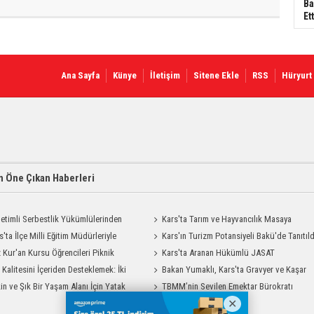
Ba
Ett
Ana Sayfa
Künye
İletişim
Sitene Ekle
RSS
Hüryurt
 Öne Çıkan Haberleri
etimli Serbestlik Yükümlülerinden
Kars'ta Tarım ve Hayvancılık Masaya
Temizlik Desteği
s'ta İlçe Milli Eğitim Müdürleriyle
Yatırıldı
Kars'ın Turizm Potansiyeli Bakü'de Tanıtıld
endirme Toplantısı
 Kur'an Kursu Öğrencileri Piknik
Kars'ta Aranan Hükümlü JASAT
su Yaşadı
t Kalitesini İçeriden Desteklemek: İki
Operasyonuyla Yakalandı
Bakan Yumaklı, Kars'ta Gravyer ve Kaşar
iyon Uygulamasının Karşılaştırması
in ve Şık Bir Yaşam Alanı İçin Yatak
Üretim Tesisini Ziyaret Etti
TBMM’nin Sevilen Emektar Bürokratı
Modelleri Savenis.com’da!
Durdağı Yıldırım’ın Acı Günü