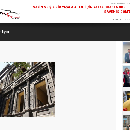
SAVENIS.COM’
GÜNCEL / 18
KARS'IN TURIZM POTANSIYELI BAKÜ'DE TANITI
diyor