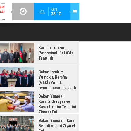
DA!
GÜNCEL / 18:37
:38
Kars
23 °C
BAKAN İBRAHIM YUMAKLI, KARS'TA (GEKİS)'IN ILK
BA
LDI
UYGULAMASINI BAŞLATTI
Kars'ın Turizm
Potansiyeli Bakü'de
Tanıtıldı
Bakan İbrahim
Yumaklı, Kars'ta
(GEKİS)'in ilk
uygulamasını başlattı
Bakan Yumaklı,
Kars'ta Gravyer ve
Kaşar Üretim Tesisini
Ziyaret Etti
Bakan Yumaklı, Kars
Belediyesi'ni Ziyaret