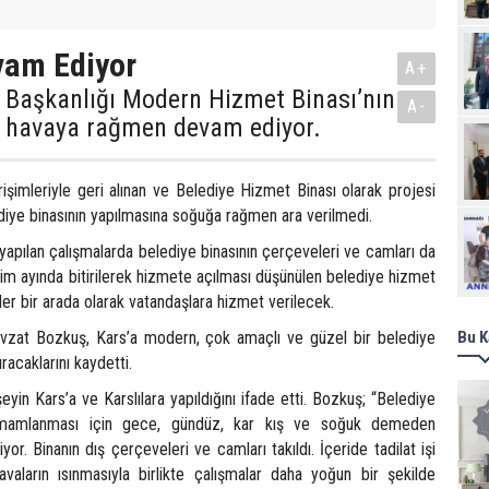
vam Ediyor
A+
 Başkanlığı Modern Hizmet Binası’nın
A-
 havaya rağmen devam ediyor.
işimleriyle geri alınan ve Belediye Hizmet Binası olarak projesi
ediye binasının yapılmasına soğuğa rağmen ara verilmedi.
Ziy
an yapılan çalışmalarda belediye binasının çerçeveleri ve camları da
 Ekim ayında bitirilerek hizmete açılması düşünülen belediye hizmet
ler bir arada olarak vatandaşlara hizmet verilecek.
vzat Bozkuş, Kars’a modern, çok amaçlı ve güzel bir belediye
Bu K
racaklarını kaydetti.
eyin Kars’a ve Karslılara yapıldığını ifade etti. Bozkuş; “Belediye
amamlanması için gece, gündüz, kar kış ve soğuk demeden
or. Binanın dış çerçeveleri ve camları takıldı. İçeride tadilat işi
aların ısınmasıyla birlikte çalışmalar daha yoğun bir şekilde