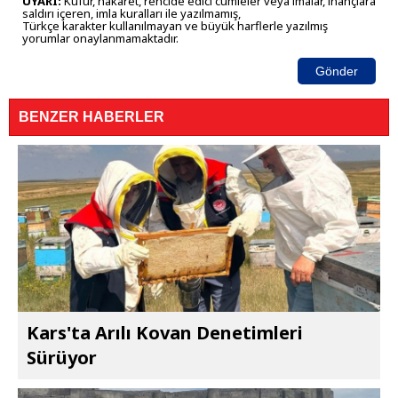
UYARI:
Küfür, hakaret, rencide edici cümleler veya imalar, inançlara
saldırı içeren, imla kuralları ile yazılmamış,
Türkçe karakter kullanılmayan ve büyük harflerle yazılmış
yorumlar onaylanmamaktadır.
Gönder
BENZER HABERLER
Kars'ta Arılı Kovan Denetimleri
Sürüyor