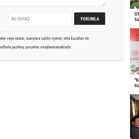
GS
Sü
er veya imalar, inançlara saldırı içeren, imla kuralları ile
arflerle yazılmış yorumlar onaylanmamaktadır.
"K
Gü