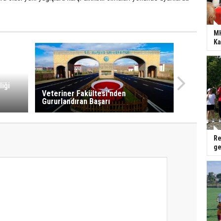
MH
Ka
liği
Veteriner Fakültesi'nden
Gururlandıran Başarı
Re
ge