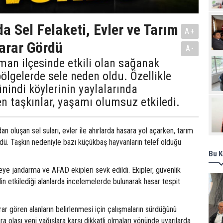
Pro
a Sel Felaketi, Evler ve Tarım
A+
Zarar Gördü
A-
man ilçesinde etkili olan sağanak
bölgelerde sele neden oldu. Özellikle
nindi köylerinin yaylalarında
 taşkınlar, yaşamı olumsuz etkiledi.
dan oluşan sel suları, evler ile ahırlarda hasara yol açarken, tarım
rdü. Taşkın nedeniyle bazı küçükbaş hayvanların telef olduğu
Bu K
eye jandarma ve AFAD ekipleri sevk edildi. Ekipler, güvenlik
lin etkilediği alanlarda incelemelerde bulunarak hasar tespit
rar gören alanların belirlenmesi için çalışmaların sürdüğünü
ara olası yeni yağışlara karşı dikkatli olmaları yönünde uyarılarda