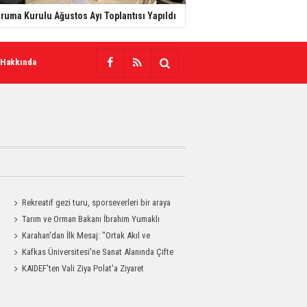
ruma Kurulu Ağustos Ayı Toplantısı Yapıldı
 Hakkında
Rekreatif gezi turu, sporseverleri bir araya
getirdi
Tarım ve Orman Bakanı İbrahim Yumaklı
Kars'a Geliyor
Karahan'dan İlk Mesaj: "Ortak Akıl ve
Dayanışmayla Çalışacağız"
Kafkas Üniversitesi'ne Sanat Alanında Çifte
Gurur
KAIDEF'ten Vali Ziya Polat'a Ziyaret