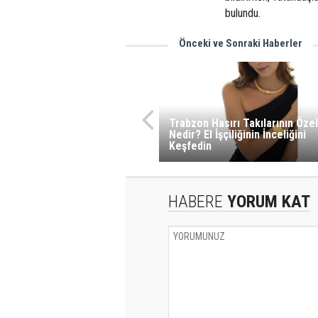
bulundu.
Önceki ve Sonraki Haberler
Trabzon Hasırı Takılarının Özel
Nedir? El İşçiliğinin İnceliğini
Keşfedin
HABERE
YORUM KAT