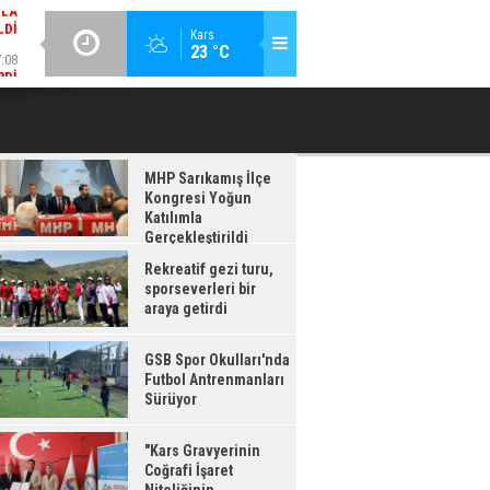
:08
GÜNCEL / 17:08
Kars
23 °C
RDI
GSB SPOR OKULLARI'NDA FUTBOL ANTRENMANLARI SÜRÜYOR
MHP Sarıkamış İlçe
Kongresi Yoğun
Katılımla
Gerçekleştirildi
Rekreatif gezi turu,
sporseverleri bir
araya getirdi
GSB Spor Okulları'nda
Futbol Antrenmanları
Sürüyor
"Kars Gravyerinin
Coğrafi İşaret