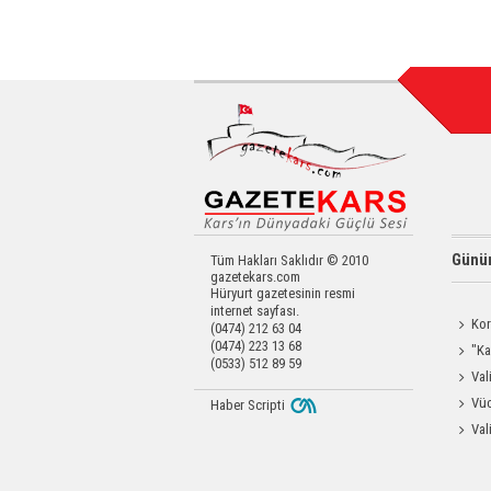
Günün
Tüm Hakları Saklıdır © 2010
gazetekars.com
Hüryurt gazetesinin resmi
internet sayfası.
Kor
(0474) 212 63 04
(0474) 223 13 68
Yapıldı
"Ka
(0533) 512 89 59
Güçlen
Val
Eravcı'
Vüc
Haber Scripti
Yağ Al
Val
Raftin