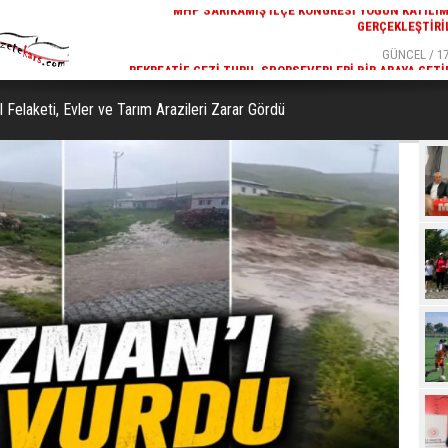
GÜNCEL / 17:32
GÜNCEL / 17
 YOĞUN KATILIMLA
REKREATIF GEZI TURU, SPORSEVERLERI BIR ARAYA GETI
GERÇEKLEŞTIRILDI
 Felaketi, Evler ve Tarım Arazileri Zarar Gördü