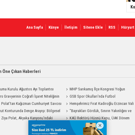
Ko
Ana Sayfa
Künye
İletişim
Sitene Ekle
RSS
Hüryurt
 Öne Çıkan Haberleri
uma Kurulu Ağustos Ayı Toplantısı
MHP Sarıkamış İlçe Kongresi Yoğun
rs Gravyerinin Coğrafi İşaret Niteliğinin
Katılımla Gerçekleştirildi
GSB Spor Okulları'nda Futbol
dirilmesi Projesi"
i Polat'tan Kağızman Cumhuriyet Savcısı
Antrenmanları Sürüyor
Hemşehrimiz Fırat Kadiroğlu Erzincan Vali
ya Ziyaret
ut Konturunda Denge Arayışı: Bölgesel
Yardımcılığına Atandı
"Bayrakları Gördük, Sınırın Yakınlığını ve
ma Sürecinin Tüm Aşamaları
i Ziya Polat, Akyaka Kanyonu'ndaki
Uzaklığını Aynı Anda Hissettik"
KAÜ Rektörü Hüsnü Kapu, ÜAK Dönem
g Heyecanına Katıldı
Başkanlığını Devretti