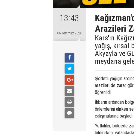
Kağızman'd
13:43
Arazileri 
06 Temmuz 2026
Kars'ın Kağız
yağış, kırsal 
Akyayla ve Gü
meydana gelen
Şiddetli yağışın ardın
arazileri de zarar gö
öğrenildi.
İhbarın ardından bölg
önlemlerini alırken se
çalışmalarına başladı.
Yetkililer, bölgede za
bildirirken, vatandaşl