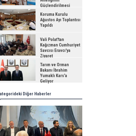
Niteliğinin
Güçlendirilmesi
jesi"
Koruma Kurulu
Ağustos Ayı Toplantısı
Yapıldı
Vali Polat'tan
Kağızman Cumhuriyet
Savcısı Eravcı'ya
Ziyaret
Tarım ve Orman
Bakanı İbrahim
Yumaklı Kars'a
Geliyor
ategorideki Diğer Haberler