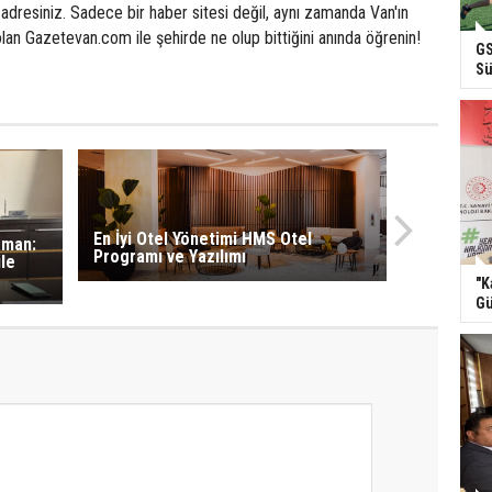
 adresiniz. Sadece bir haber sitesi değil, aynı zamanda Van'ın
olan Gazetevan.com ile şehirde ne olup bittiğini anında öğrenin!
GS
Sü
En İyi Otel Yönetimi HMS Otel
aman:
Programı ve Yazılımı
le
"K
Gü