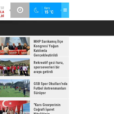
LDI
GÜNCEL / 17:08
Kars
:08
15 °C
GSB SPOR OKULLARI'NDA FUTBOL ANTRENMANLARI SÜRÜYOR
RDI
MHP Sarıkamış İlçe
Kongresi Yoğun
Katılımla
Gerçekleştirildi
Rekreatif gezi turu,
sporseverleri bir
araya getirdi
GSB Spor Okulları'nda
Futbol Antrenmanları
Sürüyor
"Kars Gravyerinin
Coğrafi İşaret