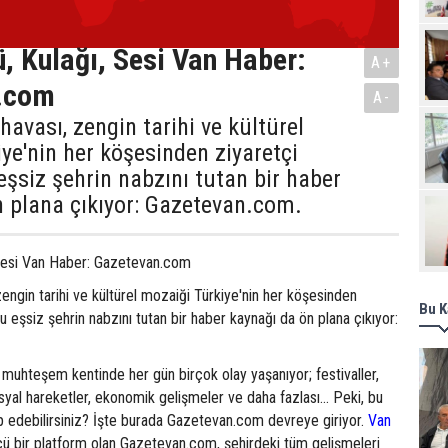
Pro
ü, Kulağı, Sesi Van Haber:
A+
.com
A-
havası, zengin tarihi ve kültürel
ye'nin her köşesinden ziyaretçi
eşsiz şehrin nabzını tutan bir haber
 plana çıkıyor: Gazetevan.com.
 Sesi Van Haber: Gazetevan.com
zengin tarihi ve kültürel mozaiği Türkiye'nin her köşesinden
Bu K
u eşsiz şehrin nabzını tutan bir haber kaynağı da ön plana çıkıyor:
muhteşem kentinde her gün birçok olay yaşanıyor; festivaller,
sosyal hareketler, ekonomik gelişmeler ve daha fazlası... Peki, bu
akip edebilirsiniz? İşte burada Gazetevan.com devreye giriyor.
Van
ü bir platform olan Gazetevan.com, şehirdeki tüm gelişmeleri