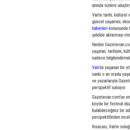
anında sizlere ulaştırı
Van'ın tarihi, kültüre
güncel yaşamını, eko
haberleri
konusunda Ga
şekilde aktarmayı mi
Neden Gazetevan.com
yaşatan, tarihiyle, kü
sadece bilgilendirmekl
Van
’da yaşanan bir e
sanki o an orada yaşa
ve yazarlarıyla Gazet
perspektif sunuyor.
Gazetevan.com’un en b
köyde bir festival dü
bulabileceğiniz bir ad
perspektifinden incel
Kısacası, Van'ın solu