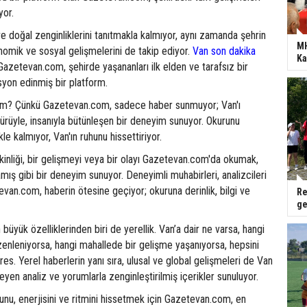
yor.
l ve doğal zenginliklerini tanıtmakla kalmıyor, aynı zamanda şehrin
MH
nomik ve sosyal gelişmelerini de takip ediyor.
Van son dakika
Ka
zetevan.com, şehirde yaşananları ilk elden ve tarafsız bir
syon edinmiş bir platform.
? Çünkü Gazetevan.com, sadece haber sunmuyor; Van'ı
ltürüyle, insanıyla bütünleşen bir deneyim sunuyor. Okurunu
e kalmıyor, Van'ın ruhunu hissettiriyor.
tkinliği, bir gelişmeyi veya bir olayı Gazetevan.com'da okumak,
mış gibi bir deneyim sunuyor. Deneyimli muhabirleri, analizcileri
evan.com, haberin ötesine geçiyor; okuruna derinlik, bilgi ve
Re
ge
üyük özelliklerinden biri de yerellik. Van’a dair ne varsa, hangi
zenleniyorsa, hangi mahallede bir gelişme yaşanıyorsa, hepsini
res. Yerel haberlerin yanı sıra, ulusal ve global gelişmeleri de Van
eyen analiz ve yorumlarla zenginleştirilmiş içerikler sunuluyor.
ğunu, enerjisini ve ritmini hissetmek için Gazetevan.com, en