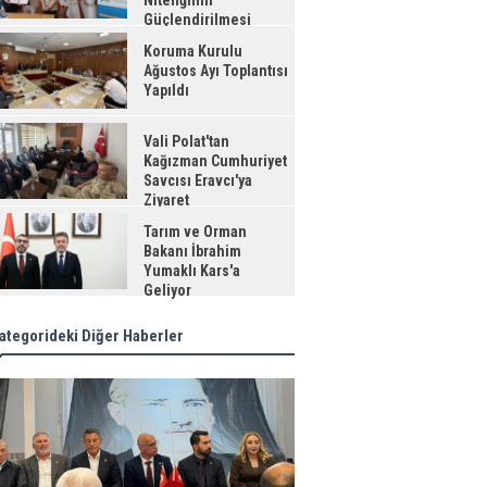
Niteliğinin
Güçlendirilmesi
jesi"
Koruma Kurulu
Ağustos Ayı Toplantısı
Yapıldı
Vali Polat'tan
Kağızman Cumhuriyet
Savcısı Eravcı'ya
Ziyaret
Tarım ve Orman
Bakanı İbrahim
Yumaklı Kars'a
Geliyor
ategorideki Diğer Haberler