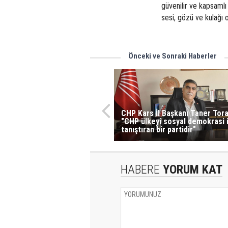
güvenilir ve kapsamlı
sesi, gözü ve kulağı 
Önceki ve Sonraki Haberler
CHP Kars İl Başkanı Taner Tor
"CHP ülkeyi sosyal demokrasi i
tanıştıran bir partidir"
HABERE
YORUM KAT