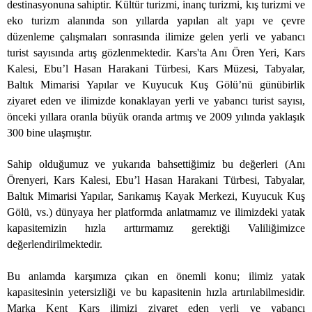
destinasyonuna sahiptir. Kültür turizmi, inanç turizmi, kış turizmi ve
eko turizm alanında son yıllarda yapılan alt yapı ve çevre
düzenleme çalışmaları sonrasında ilimize gelen yerli ve yabancı
turist sayısında artış gözlenmektedir. Kars'ta Anı Ören Yeri, Kars
Kalesi, Ebu’l Hasan Harakani Türbesi, Kars Müzesi, Tabyalar,
Baltık Mimarisi Yapılar ve Kuyucuk Kuş Gölü’nü günübirlik
ziyaret eden ve ilimizde konaklayan yerli ve yabancı turist sayısı,
önceki yıllara oranla büyük oranda artmış ve 2009 yılında yaklaşık
300 bine ulaşmıştır.
Sahip olduğumuz ve yukarıda bahsettiğimiz bu değerleri (Anı
Örenyeri, Kars Kalesi, Ebu’l Hasan Harakani Türbesi, Tabyalar,
Baltık Mimarisi Yapılar, Sarıkamış Kayak Merkezi, Kuyucuk Kuş
Gölü, vs.) dünyaya her platformda anlatmamız ve ilimizdeki yatak
kapasitemizin hızla arttırmamız gerektiği Valiliğimizce
değerlendirilmektedir.
Bu anlamda karşımıza çıkan en önemli konu; ilimiz yatak
kapasitesinin yetersizliği ve bu kapasitenin hızla artırılabilmesidir.
Marka Kent Kars ilimizi ziyaret eden yerli ve yabancı