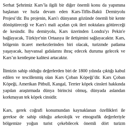
Serhat Şehrimiz Kars’la ilgili bir diğer önemli konu da yapımına
başlanan ve hızla devam eden Kars-Tiflis-Bakü Demiryolu
Projesi’dir. Bu projenin, Kars'ı dünyanın gözünde önemli bir kente
dönüştüreceği ve Kars'ı mali açıdan çok ileri noktalara götüreceği
de kesindir. Bu demiryolu, Kars üzerinden Londra'yı Pekin'e
bağlayacak, Türkiye'nin Ortaasya ile iletişimini sağlayacaktır. Kars,
bölgenin ticaret merkezlerinden biri olacak, turizmde patlama
yaşayacak, hayvansal gıdalarını ihraç edecek duruma gelecek ve
Kars’ın kentleşme kalitesi artacaktır.
İlimizin sahip olduğu değerlerden biri de 1800 yılında çıktığı kabul
edilen ve tescillenmiş olan Kars Çoban Köpeği’dir. Kars Çoban
Köpeği, Amerikan Pitbull, Kangal, Terrier köpek cinsleri hakkında
yapılan araştırmada dünya birincisi olmuş, dünyada aslandan
korkmayan tek köpek cinsidir.
Kars, gerek coğrafi konumundan kaynaklanan özellikleri ile
gerekse de sahip olduğu arkeolojik ve etnografik değerleriyle
bölgemize yoğun turist çekebilecek önemli dört turizm