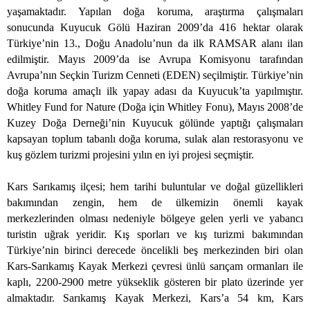
yaşamaktadır. Yapılan doğa koruma, araştırma çalışmaları
sonucunda Kuyucuk Gölü Haziran 2009’da 416 hektar olarak
Türkiye’nin 13., Doğu Anadolu’nun da ilk RAMSAR alanı ilan
edilmiştir. Mayıs 2009’da ise Avrupa Komisyonu tarafından
Avrupa’nın Seçkin Turizm Cenneti (EDEN) seçilmiştir. Türkiye’nin
doğa koruma amaçlı ilk yapay adası da Kuyucuk’ta yapılmıştır.
Whitley Fund for Nature (Doğa için Whitley Fonu), Mayıs 2008’de
Kuzey Doğa Derneği’nin Kuyucuk gölünde yaptığı çalışmaları
kapsayan toplum tabanlı doğa koruma, sulak alan restorasyonu ve
kuş gözlem turizmi projesini yılın en iyi projesi seçmiştir.
Kars Sarıkamış ilçesi; hem tarihi buluntular ve doğal güzellikleri
bakımından zengin, hem de ülkemizin önemli kayak
merkezlerinden olması nedeniyle bölgeye gelen yerli ve yabancı
turistin uğrak yeridir. Kış sporları ve kış turizmi bakımından
Türkiye’nin birinci derecede öncelikli beş merkezinden biri olan
Kars-Sarıkamış Kayak Merkezi çevresi ünlü sarıçam ormanları ile
kaplı, 2200-2900 metre yükseklik gösteren bir plato üzerinde yer
almaktadır. Sarıkamış Kayak Merkezi, Kars’a 54 km, Kars