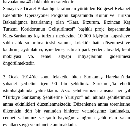
havaalanına 40 dakikalık mesafededir.
Sanayi ve Ticaret Bakanlığı tarafından yürütülen Bölgesel Rekabet
Edebilirlik Operasyonel Programı kapsamında Kültür ve Turizm
Bakanlığınca hazırlanmış olan “Kars, Erzurum, Erzincan Kış
Turizmi Koridorunun Geliştirilmesi” başlıklı proje kapsamında
Kars-Sarıkamış kış turizm merkezine 10.000 kişi/gün kapasiteye
sahip atık su arıtma tesisi yapımı, kolektör hattı döşenmesi ve
kaldırım, aydınlatma, işaretleme, ısıtmalı park yerleri, tuvalet, kent
mobilyası vb. temel altyapı ihtiyaçlarının giderilmesi
öngörülmektedir.
3 Ocak 1914’de sonu felaketle biten Sarıkamış Harekatı’nda
şahadet şerbetini içen 90 bin şehidimiz Sarıkamış’ta ebedi
istirahatgahında yatmaktadır. Aziz şehitlerimizin anısına her yıl
“Türkiye Sarıkamış Şehitlerine Yürüyor” adı altında şehitlerimizi
anma etkinlikleri düzenlenmektedir. Düzenlenen anma törenlerine
ülkemizin dört bir yanından binlerce vatandaşımız katılmakta,
cennet vatanımız ve şanlı bayrağımız uğruna şehit olan vatan
evlatları saygı ve minnetle anılmaktadır.