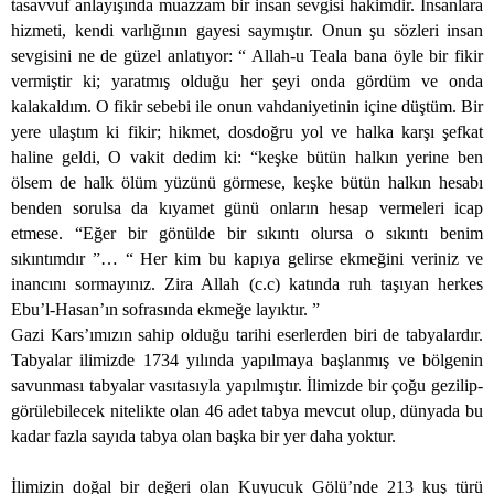
tasavvuf anlayışında muazzam bir insan sevgisi hakimdir. İnsanlara
hizmeti, kendi varlığının gayesi saymıştır. Onun şu sözleri insan
sevgisini ne de güzel anlatıyor: “ Allah-u Teala bana öyle bir fikir
vermiştir ki; yaratmış olduğu her şeyi onda gördüm ve onda
kalakaldım. O fikir sebebi ile onun vahdaniyetinin içine düştüm. Bir
yere ulaştım ki fikir; hikmet, dosdoğru yol ve halka karşı şefkat
haline geldi, O vakit dedim ki: “keşke bütün halkın yerine ben
ölsem de halk ölüm yüzünü görmese, keşke bütün halkın hesabı
benden sorulsa da kıyamet günü onların hesap vermeleri icap
etmese. “Eğer bir gönülde bir sıkıntı olursa o sıkıntı benim
sıkıntımdır ”… “ Her kim bu kapıya gelirse ekmeğini veriniz ve
inancını sormayınız. Zira Allah (c.c) katında ruh taşıyan herkes
Ebu’l-Hasan’ın sofrasında ekmeğe layıktır. ”
Gazi Kars’ımızın sahip olduğu tarihi eserlerden biri de tabyalardır.
Tabyalar ilimizde 1734 yılında yapılmaya başlanmış ve bölgenin
savunması tabyalar vasıtasıyla yapılmıştır. İlimizde bir çoğu gezilip-
görülebilecek nitelikte olan 46 adet tabya mevcut olup, dünyada bu
kadar fazla sayıda tabya olan başka bir yer daha yoktur.
İlimizin doğal bir değeri olan Kuyucuk Gölü’nde 213 kuş türü