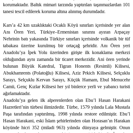
korumaktadır. Baltık mimari tarzında yaptırılan taşınmazlardan 101
tanesi tescil edilerek koruma altına alınmış durumdadır.
Kars’a 42 km uzaklıktaki Ocaklı Köyü sınırları içerisinde yer alan
Anı Ören Yeri, Türkiye–Ermenistan sınırını ayıran Arpaçay
Nehrinin batı yakasında Türkiye sınırları içerisinde volkanik bir tüf
tabakası üzerine kurulmuş bir ortaçağ şehridir. Anı Ören yeri
Anadolu’ya İpek Yolu üzerinden girişte ilk konaklama merkezi
olduğundan aynı zamanda bir ticaret merkezidir. Ani ören yerinde
bulunan Büyük Katedral, Tigran Honents (Resimli) Kilisesi,
Abukhamrents (Polatoğlu) Kilisesi, Aziz Prkich Kilisesi, Selçuklu
Sarayı, Selçuklu Kervan Sarayı, Küçük Hamam, Ebul Menucehr
Camii, Genç Kızlar Kilisesi her yıl binlerce yerli ve yabancı turisti
ağırlamaktadır.
Anadolu’ya gelen ilk alperenlerden olan Ebu’l Hasan Harakani
Hazretleri’nin türbesi ilimizdedir. Türbe, 1579 yılında Lala Mustafa
Paşa tarafından yaptırılmış, 1998 yılında restore edilmiştir. Ebu’l
Hasan Harakani, eski İslam şehirlerinden olan Horasan’ın Harakan
köyünde hicri 352 (miladi 963) yılında dünyaya gelmiştir. Onun