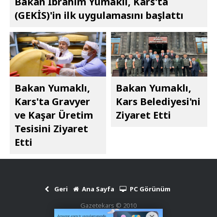
Bakan İbrahim Yumaklı, Kars'ta
(GEKİS)'in ilk uygulamasını başlattı
Bakan Yumaklı,
Bakan Yumaklı,
Kars'ta Gravyer
Kars Belediyesi'ni
ve Kaşar Üretim
Ziyaret Etti
Tesisini Ziyaret
Etti
Geri
Ana Sayfa
PC Görünüm
Gazetekars © 2010
Haber Scripti