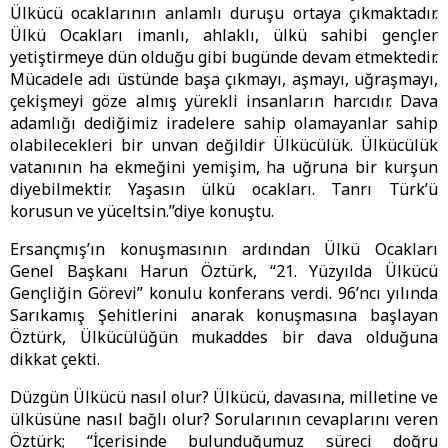
Ülkücü ocaklarının anlamlı duruşu ortaya çıkmaktadır.
Ülkü Ocakları imanlı, ahlaklı, ülkü sahibi gençler
yetiştirmeye dün olduğu gibi bugünde devam etmektedir.
Mücadele adı üstünde başa çıkmayı, aşmayı, uğraşmayı,
çekişmeyi göze almış yürekli insanların harcıdır. Dava
adamlığı dediğimiz iradelere sahip olamayanlar sahip
olabilecekleri bir unvan değildir Ülkücülük. Ülkücülük
vatanının ha ekmeğini yemişim, ha uğruna bir kurşun
diyebilmektir. Yaşasın ülkü ocakları. Tanrı Türk’ü
korusun ve yüceltsin.”diye konuştu.
Ersançmış’ın konuşmasının ardından Ülkü Ocakları
Genel Başkanı Harun Öztürk, “21. Yüzyılda Ülkücü
Gençliğin Görevi” konulu konferans verdi. 96’ncı yılında
Sarıkamış Şehitlerini anarak konuşmasına başlayan
Öztürk, Ülkücülüğün mukaddes bir dava olduğuna
dikkat çekti.
Düzgün Ülkücü nasıl olur? Ülkücü, davasına, milletine ve
ülküsüne nasıl bağlı olur? Sorularının cevaplarını veren
Öztürk; “İçerisinde bulunduğumuz süreci doğru