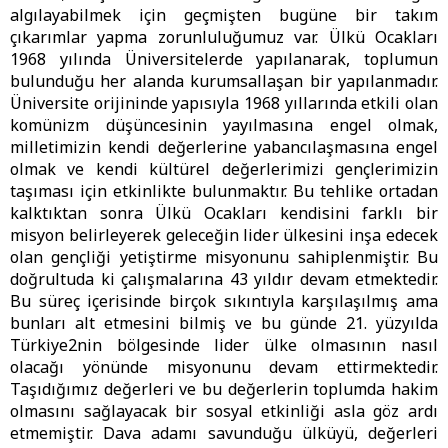
algılayabilmek için geçmişten bugüne bir takım
çıkarımlar yapma zorunluluğumuz var. Ülkü Ocakları
1968 yılında Üniversitelerde yapılanarak, toplumun
bulunduğu her alanda kurumsallaşan bir yapılanmadır.
Üniversite orijininde yapısıyla 1968 yıllarında etkili olan
komünizm düşüncesinin yayılmasına engel olmak,
milletimizin kendi değerlerine yabancılaşmasına engel
olmak ve kendi kültürel değerlerimizi gençlerimizin
taşıması için etkinlikte bulunmaktır. Bu tehlike ortadan
kalktıktan sonra Ülkü Ocakları kendisini farklı bir
misyon belirleyerek geleceğin lider ülkesini inşa edecek
olan gençliği yetiştirme misyonunu sahiplenmiştir. Bu
doğrultuda ki çalışmalarına 43 yıldır devam etmektedir.
Bu süreç içerisinde birçok sıkıntıyla karşılaşılmış ama
bunları alt etmesini bilmiş ve bu günde 21. yüzyılda
Türkiye2nin bölgesinde lider ülke olmasının nasıl
olacağı yönünde misyonunu devam ettirmektedir.
Taşıdığımız değerleri ve bu değerlerin toplumda hakim
olmasını sağlayacak bir sosyal etkinliği asla göz ardı
etmemiştir. Dava adamı savunduğu ülküyü, değerleri