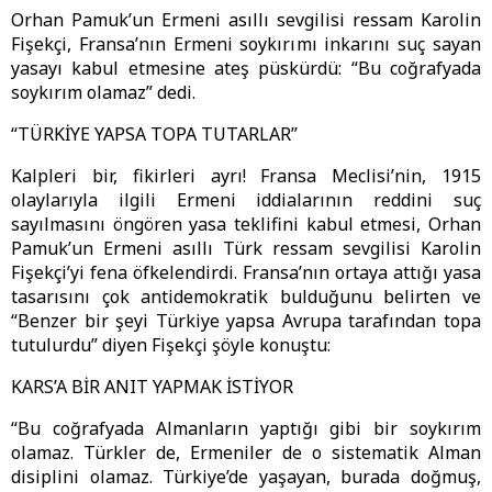
Orhan Pamuk’un Ermeni asıllı sevgilisi ressam Karolin
Fişekçi, Fransa’nın Ermeni soykırımı inkarını suç sayan
yasayı kabul etmesine ateş püskürdü: “Bu coğrafyada
soykırım olamaz” dedi.
“TÜRKİYE YAPSA TOPA TUTARLAR”
Kalpleri bir, fikirleri ayrı! Fransa Meclisi’nin, 1915
olaylarıyla ilgili Ermeni iddialarının reddini suç
sayılmasını öngören yasa teklifini kabul etmesi, Orhan
Pamuk’un Ermeni asıllı Türk ressam sevgilisi Karolin
Fişekçi’yi fena öfkelendirdi. Fransa’nın ortaya attığı yasa
tasarısını çok antidemokratik bulduğunu belirten ve
“Benzer bir şeyi Türkiye yapsa Avrupa tarafından topa
tutulurdu” diyen Fişekçi şöyle konuştu:
KARS’A BİR ANIT YAPMAK İSTİYOR
“Bu coğrafyada Almanların yaptığı gibi bir soykırım
olamaz. Türkler de, Ermeniler de o sistematik Alman
disiplini olamaz. Türkiye’de yaşayan, burada doğmuş,