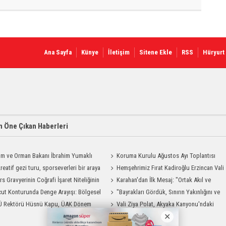
Ana Sayfa
Künye
İletişim
Sitene Ekle
RSS
Hüryurt
 Öne Çıkan Haberleri
ım ve Orman Bakanı İbrahim Yumaklı
Koruma Kurulu Ağustos Ayı Toplantısı
Geliyor
reatif gezi turu, sporseverleri bir araya
Yapıldı
Hemşehrimiz Fırat Kadiroğlu Erzincan Vali
rs Gravyerinin Coğrafi İşaret Niteliğinin
Yardımcılığına Atandı
Karahan'dan İlk Mesaj: "Ortak Akıl ve
dirilmesi Projesi"
ut Konturunda Denge Arayışı: Bölgesel
Dayanışmayla Çalışacağız"
"Bayrakları Gördük, Sınırın Yakınlığını ve
ma Sürecinin Tüm Aşamaları
Ü Rektörü Hüsnü Kapu, ÜAK Dönem
Uzaklığını Aynı Anda Hissettik"
Vali Ziya Polat, Akyaka Kanyonu'ndaki
ığını Devretti
Rafting Heyecanına Katıldı