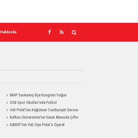
 Hakkında
MHP Sarıkamış İlçe Kongresi Yoğun
Katılımla Gerçekleştirildi
GSB Spor Okulları'nda Futbol
Antrenmanları Sürüyor
Vali Polat'tan Kağızman Cumhuriyet Savcısı
Eravcı'ya Ziyaret
Kafkas Üniversitesi'ne Sanat Alanında Çifte
Gurur
KAIDEF'ten Vali Ziya Polat'a Ziyaret