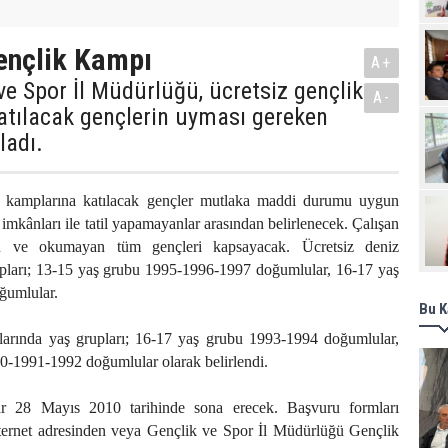
Pro
ençlik Kampı
A+
ve Spor İl Müdürlüğü, ücretsiz gençlik
A-
atılacak gençlerin uyması gereken
ladı.
 kamplarına katılacak gençler mutlaka maddi durumu uygun
imkânları ile tatil yapamayanlar arasından belirlenecek. Çalışan
n ve okumayan tüm gençleri kapsayacak. Ücretsiz deniz
pları; 13-15 yaş grubu 1995-1996-1997 doğumlular, 16-17 yaş
ğumlular.
Bu K
arında yaş grupları; 16-17 yaş grubu 1993-1994 doğumlular,
0-1991-1992 doğumlular olarak belirlendi.
r 28 Mayıs 2010 tarihinde sona erecek. Başvuru formları
ernet adresinden veya Gençlik ve Spor İl Müdürlüğü Gençlik