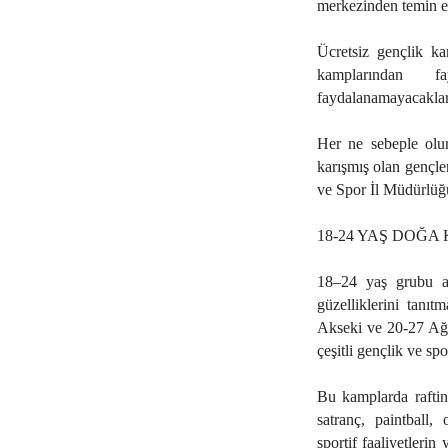
merkezinden temin ed
Ücretsiz gençlik ka
kamplarından f
faydalanamayacaklar
Her ne sebeple olur
karışmış olan gençle
ve Spor İl Müdürlüğ
18-24 YAŞ DOĞ
18–24 yaş grubu ara
güzelliklerini tanı
Akseki ve 20-27 Ağu
çeşitli gençlik ve s
Bu kamplarda raftin
satranç, paintball,
sportif faaliyetlerin