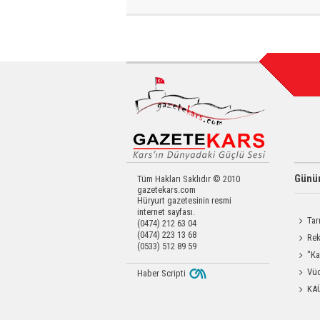
Günün
Tüm Hakları Saklıdır © 2010
gazetekars.com
Hüryurt gazetesinin resmi
internet sayfası.
Tar
(0474) 212 63 04
(0474) 223 13 68
Kars'a 
Rek
(0533) 512 89 59
getirdi
"Ka
Güçlen
Vüc
Haber Scripti
Yağ Al
KA
Başkanl