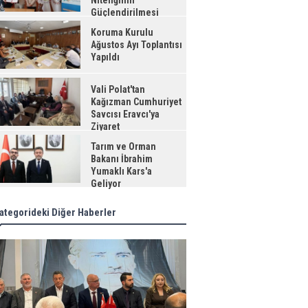
Niteliğinin
Güçlendirilmesi
jesi"
Koruma Kurulu
Ağustos Ayı Toplantısı
Yapıldı
Vali Polat'tan
Kağızman Cumhuriyet
Savcısı Eravcı'ya
Ziyaret
Tarım ve Orman
Bakanı İbrahim
Yumaklı Kars'a
Geliyor
ategorideki Diğer Haberler