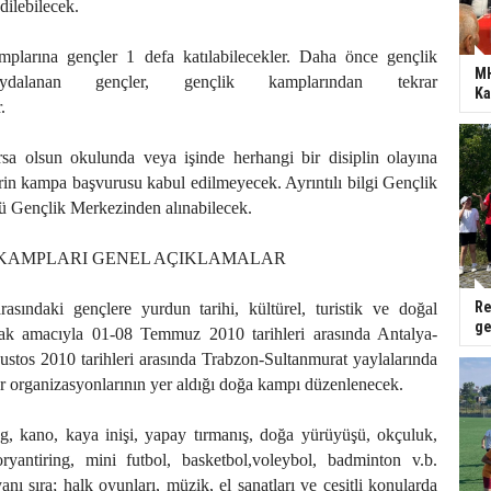
ilebilecek.
mplarına gençler 1 defa katılabilecekler. Daha önce gençlik
MH
aydalanan gençler, gençlik kamplarından tekrar
Ka
.
sa olsun okulunda veya işinde herhangi bir disiplin olayına
rin kampa başvurusu kabul edilmeyecek. Ayrıntılı bilgi Gençlik
ü Gençlik Merkezinden alınabilecek.
A KAMPLARI GENEL AÇIKLAMALAR
Re
sındaki gençlere yurdun tarihi, kültürel, turistik ve doğal
ge
tmak amacıyla 01-08 Temmuz 2010 tarihleri arasında Antalya-
stos 2010 tarihleri arasında Trabzon-Sultanmurat yaylalarında
por organizasyonlarının yer aldığı doğa kampı düzenlenecek.
g, kano, kaya inişi, yapay tırmanış, doğa yürüyüşü, okçuluk,
 oryantiring, mini futbol, basketbol,voleybol, badminton v.b.
 yanı sıra; halk oyunları, müzik, el sanatları ve çeşitli konularda