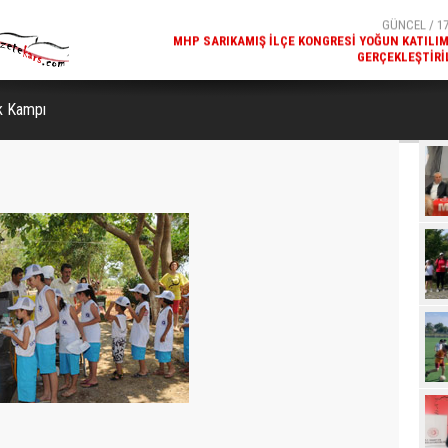
GERÇEKLEŞTIRI
GÜNCEL / 17
REKREATIF GEZI TURU, SPORSEVERLERI BIR ARAYA GETI
k Kampı