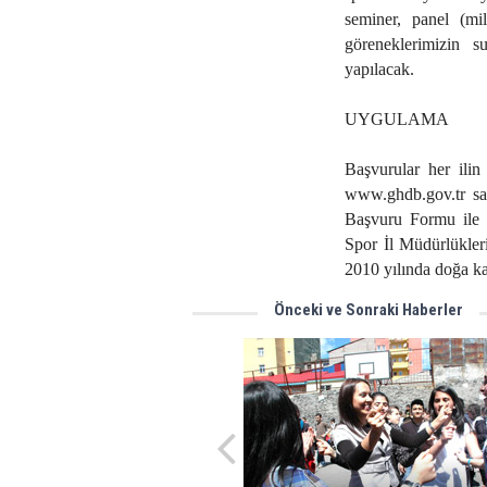
seminer, panel (mil
göreneklerimizin s
yapılacak.
UYGULAMA
Başvurular her ili
www.ghdb.gov.tr sa
Başvuru Formu ile k
Spor İl Müdürlükleri
2010 yılında doğa ka
Önceki ve Sonraki Haberler