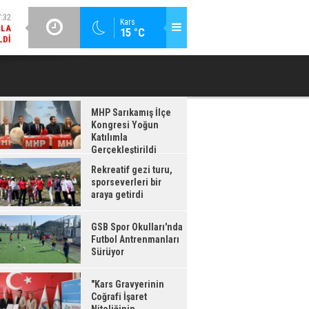
LDI
GÜNCEL / 17:08
:08
Kars
15 °C
GSB SPOR OKULLARI'NDA FUTBOL ANTRENMANLARI SÜRÜYOR
RDI
MHP Sarıkamış İlçe
Kongresi Yoğun
Katılımla
Gerçekleştirildi
Rekreatif gezi turu,
sporseverleri bir
araya getirdi
GSB Spor Okulları'nda
Futbol Antrenmanları
Sürüyor
"Kars Gravyerinin
Coğrafi İşaret