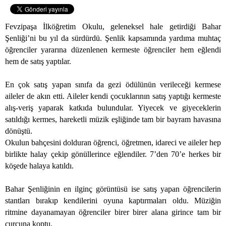
Fevzipaşa İlköğretim Okulu, geleneksel hale getirdiği Bahar
Şenliği’ni bu yıl da sürdürdü. Şenlik kapsamında yardıma muhtaç
öğrenciler yararına düzenlenen kermeste öğrenciler hem eğlendi
hem de satış yaptılar.
En çok satış yapan sınıfa da gezi ödülünün verileceği kermese
aileler de akın etti. Aileler kendi çocuklarının satış yaptığı kermeste
alış-veriş yaparak katkıda bulundular. Yiyecek ve giyeceklerin
satıldığı kermes, hareketli müzik eşliğinde tam bir bayram havasına
dönüştü.
Okulun bahçesini dolduran öğrenci, öğretmen, idareci ve aileler hep
birlikte halay çekip gönüllerince eğlendiler. 7’den 70’e herkes bir
köşede halaya katıldı.
Bahar Şenliğinin en ilginç görüntüsü ise satış yapan öğrencilerin
stantları bırakıp kendilerini oyuna kaptırmaları oldu. Müziğin
ritmine dayanamayan öğrenciler birer birer alana girince tam bir
curcuna koptu.