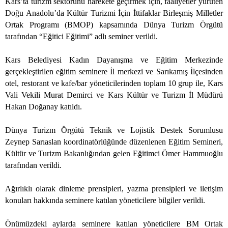
Kars’ta turizm sektörünü harekete geçirmek için, faaliyetler yürüten
Doğu Anadolu’da Kültür Turizmi İçin İttifaklar Birleşmiş Milletler
Ortak Programı (BMOP) kapsamında Dünya Turizm Örgütü
tarafından “Eğitici Eğitimi” adlı seminer verildi.
Kars Belediyesi Kadın Dayanışma ve Eğitim Merkezinde
gerçekleştirilen eğitim seminere İl merkezi ve Sarıkamış İlçesinden
otel, restorant ve kafe/bar yöneticilerinden toplam 10 grup ile, Kars
Vali Vekili Murat Demirci ve Kars Kültür ve Turizm İl Müdürü
Hakan Doğanay katıldı.
Dünya Turizm Örgütü Teknik ve Lojistik Destek Sorumlusu
Zeynep Sarıaslan koordinatörlüğünde düzenlenen Eğitim Semineri,
Kültür ve Turizm Bakanlığından gelen Eğitimci Ömer Hammuoğlu
tarafından verildi.
Ağırlıklı olarak dinleme prensipleri, yazma prensipleri ve iletişim
konuları hakkında seminere katılan yöneticilere bilgiler verildi.
Önümüzdeki aylarda seminere katılan yöneticilere BM Ortak